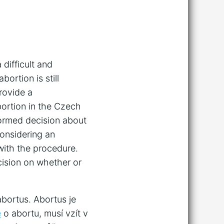
difficult and
ortion is still
provide a
ortion in the Czech
ormed decision about
considering an
 with the procedure.
ecision on whether or
abortus. Abortus je
e
o abortu, musí vzít v