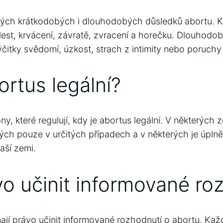
žných krátkodobých i dlouhodobých důsledků abortu. 
est, krvácení, závratě, zvracení a horečku. Dlouhod
ýčitky svědomí, úzkost, strach z intimity nebo poruchy
ortus legální?
 které regulují, kdy je abortus legální. V některých 
rých pouze v určitých případech a v některých je úplně
aší zemi.
o učinit informované ro
jí právo učinit informované rozhodnutí o abortu. Každ