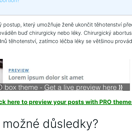
bortion?
ý postup, který umožňuje ženě ukončit těhotenství pře
váděn buď chirurgicky nebo léky. Chirurgický abortus 
nů těhotenství, zatímco léčba léky se většinou prová
ick here to preview your posts with PRO themes
u možné důsledky?