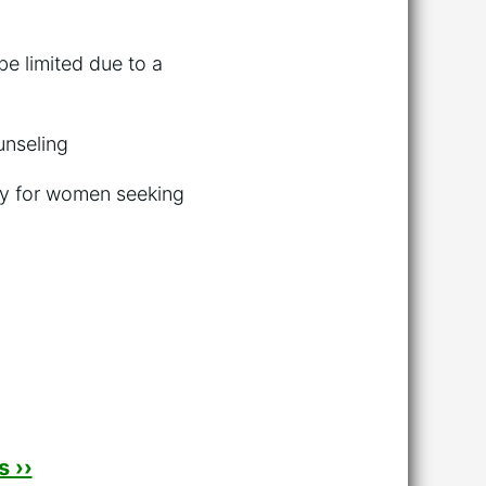
be limited due to a
unseling
ory for women seeking
 ››