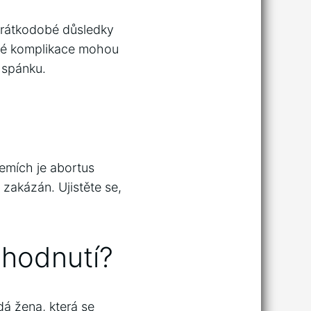
Krátkodobé důsledky
obé komplikace mohou
 spánku.
zemích je abortus
 zakázán. Ujistěte se,
zhodnutí?
á žena, která se