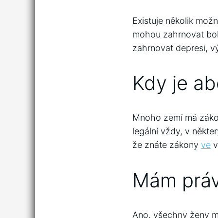
Existuje několik mo
mohou zahrnovat bol
zahrnovat depresi, v
Kdy je ab
Mnoho zemí má zákony,
legální vždy, v někte
že znáte zákony
ve
v
Mám práv
Ano, všechny ženy ma