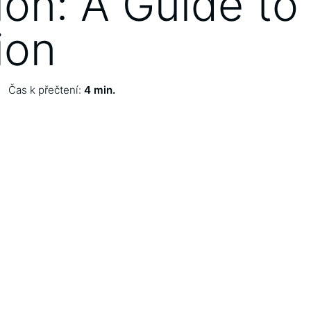
ion: A Guide to
ion
Čas k přečtení:
4 min.