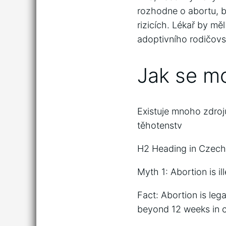
rozhodne o abortu, 
rizicích. Lékař by m
adoptivního rodičovst
Jak se mo
Existuje mnoho zdroj
těhotenstv
H2 Heading in Czech:
Myth 1: Abortion is i
Fact: Abortion is leg
beyond 12 weeks in c