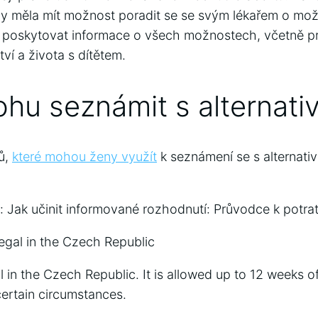
by měla mít možnost poradit se se svým lékařem o mo
ěl poskytovat informace o všech možnostech, včetně pr
ví a života s dítětem.
hu seznámit s alternati
ů,
které mohou ženy využít
k seznámení se s alternativ
 Jak učinit informované rozhodnutí: Průvodce k potra
llegal in the Czech Republic
al in the Czech Republic. It is allowed up to 12 weeks o
ertain circumstances.