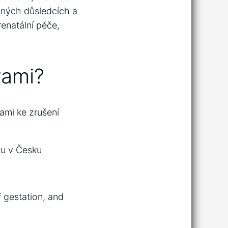
žných důsledcích a
enatální péče,
vami?
ami ke zrušení
tu v Česku
f gestation, and