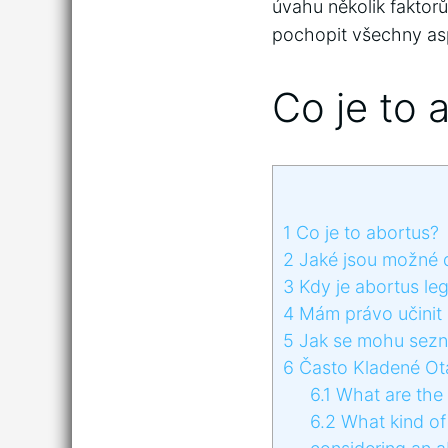
úvahu několik faktor
pochopit všechny asp
Co je to 
1
Co je to abortus?
2
Jaké jsou možné 
3
Kdy je abortus leg
4
Mám právo učinit 
5
Jak se mohu sezná
6
Často Kladené Ot
6.1
What are the 
6.2
What kind of 