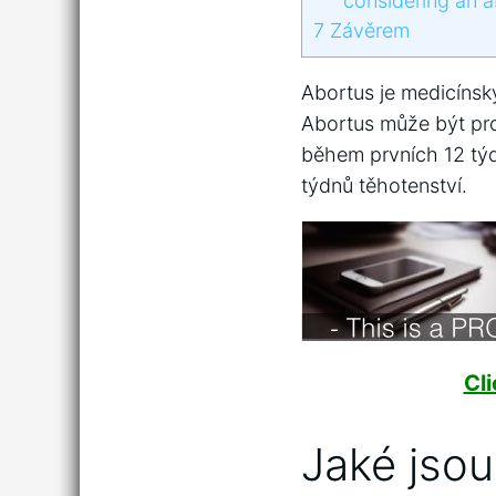
considering an a
7
Závěrem
Abortus je medicínsk
Abortus může být pro
během prvních 12 týd
týdnů těhotenství.
Cl
Jaké jso