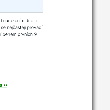
d narozením dítěte.
se nejčastěji provádí
dí během prvních 9
 ››