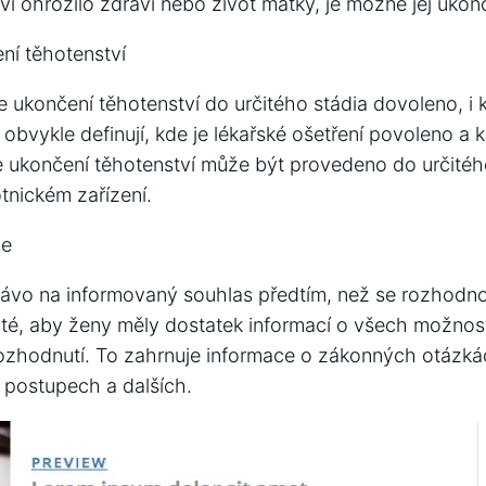
í ohrozilo zdraví nebo život matky, je možné jej ukonč
ní těhotenství
e ukončení těhotenství do určitého stádia dovoleno, i 
 obvykle definují, kde je lékařské ošetření povoleno a 
že ukončení těhotenství může být provedeno do určitéh
nickém zařízení.
ce
ávo na informovaný souhlas předtím, než se rozhodno
žité, aby ženy měly dostatek informací o všech možno
ozhodnutí. To zahrnuje informace o zákonných otázká
 postupech a dalších.