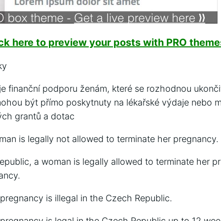
ick here to preview your posts with PRO themes
ky
 finanční podporu ženám, které se rozhodnou ukončit
mohou být přímo poskytnuty na lékařské výdaje nebo m
ých grantů a dotac
an is legally not allowed to terminate her pregnancy.
epublic, a woman is legally allowed to terminate her p
ancy.
pregnancy is illegal in the Czech Republic.
 pregnancy is legal in the Czech Republic up to 12 wee