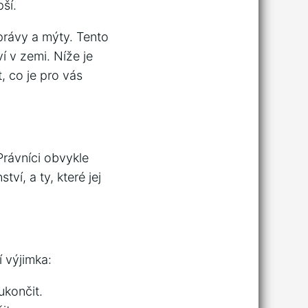
ší.
právy a mýty. Tento
í v zemi. Níže je
, co je pro vás
Právníci obvykle
tví, a ty, které jej
 výjimka:
ukončit.