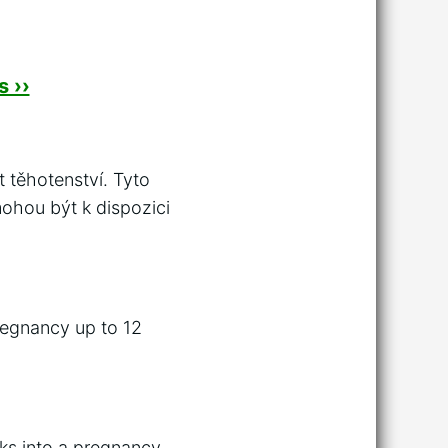
 ››
 těhotenství. Tyto
ohou být k dispozici
regnancy up to 12
ks into a pregnancy.