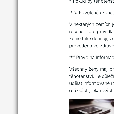
* Pokud by těhotenstv
### Povolené ukonče
V některých zemích j
řečeno. Tato pravidla
země také definují, 
provedeno ve zdravot
## Právo na informa
Všechny ženy mají pr
těhotenství. Je důle
udělat informované r
otázkách, lékařských