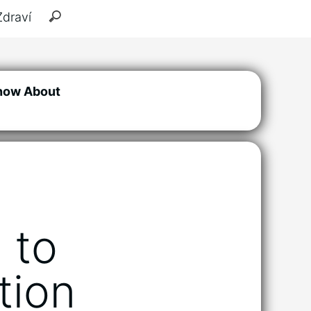
Zdraví
Know About
 to
tion