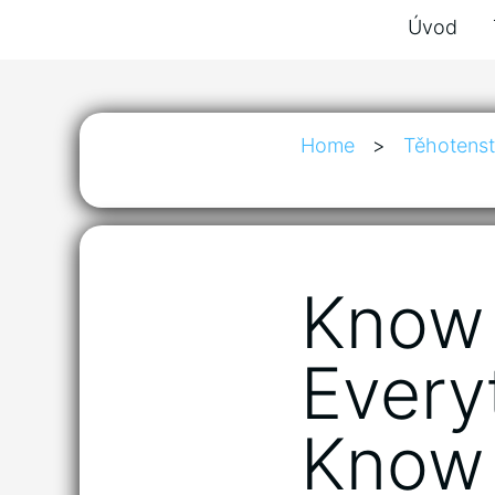
Úvod
Home
>
Těhotenst
Know 
Every
Know 