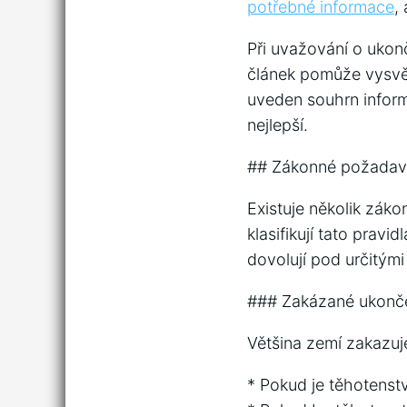
potřebné informace
,
Při uvažování o ukonč
článek pomůže vysvět
uveden souhrn informa
nejlepší.
## Zákonné požadav
Existuje několik záko
klasifikují tato pravi
dovolují pod určitým
### Zakázané ukonče
Většina zemí zakazuj
* Pokud je těhotenst