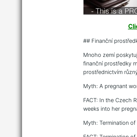
Cl
## Finanční prostřed
Mnoho zemí poskytuje
finanční prostředky 
prostřednictvím různ
Myth: A pregnant wom
FACT: In the Czech R
weeks into her pregn
Myth: Termination of 
FACT: Termination of