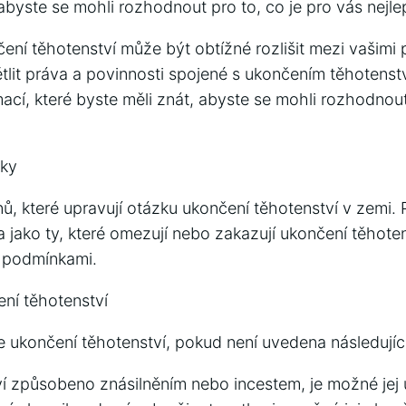
 abyste se mohli rozhodnout pro to, co je pro vás nejlep
ení těhotenství může být obtížné rozlišit mezi vašimi 
lit práva a povinnosti spojené s ukončením těhotenstv
cí, které byste měli znát, abyste se mohli rozhodnout
ky
nů, které upravují otázku ukončení těhotenství v zemi. 
dla jako ty, které omezují nebo zakazují ukončení těhotens
i podmínkami.
ní těhotenství
e ukončení těhotenství, pokud není uvedena následující
ví způsobeno znásilněním nebo incestem, je možné jej 