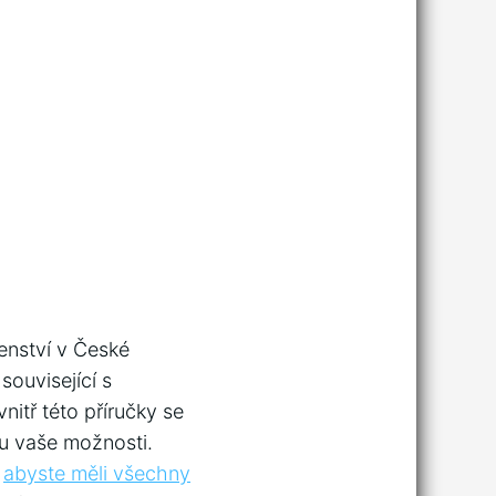
enství v České
související s
nitř této příručky se
sou vaše možnosti.
,
abyste měli všechny