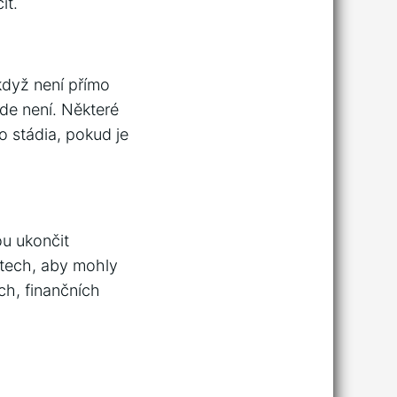
it.
když není přímo
kde není. Některé
o stádia, pokud je
u ukončit
stech, aby mohly
ch, finančních