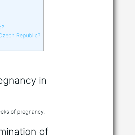
c?
 Czech Republic?
regnancy in
eeks of pregnancy.
rmination of