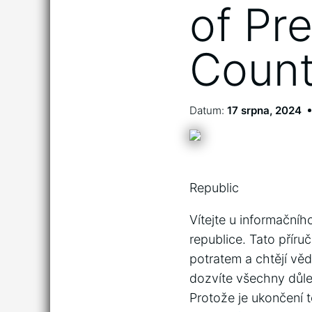
of Pr
Count
Datum:
17 srpna, 2024
Republic
Vítejte u informační
republice. Tato příruč
potratem a chtějí věd
dozvíte všechny důl
Protože je ukončení tě