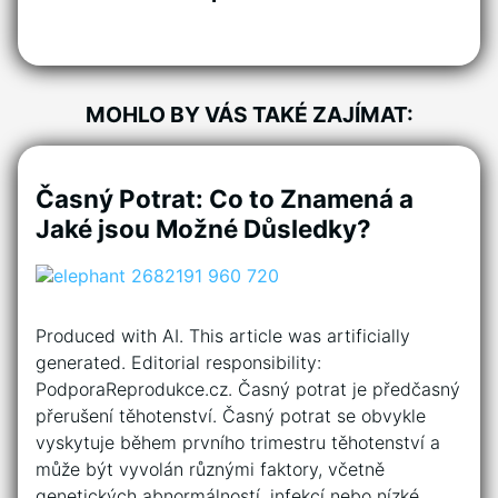
MOHLO BY VÁS TAKÉ ZAJÍMAT:
Časný Potrat: Co to Znamená a
Jaké jsou Možné Důsledky?
Produced with AI. This article was artificially
generated. Editorial responsibility:
PodporaReprodukce.cz. Časný potrat je předčasný
přerušení těhotenství. Časný potrat se obvykle
vyskytuje během prvního trimestru těhotenství a
může být vyvolán různými faktory, včetně
genetických abnormálností, infekcí nebo nízké