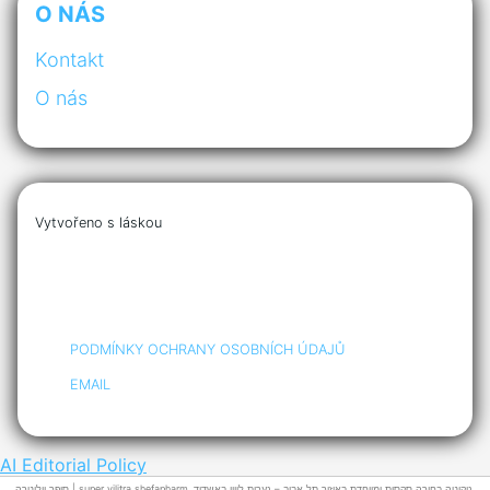
O NÁS
Kontakt
O nás
Vytvořeno s láskou
PODMÍNKY OCHRANY OSOBNÍCH ÚDAJŮ
EMAIL
AI Editorial Policy
סופר ויליטרה | super
vilitra shefapharm
תל אביב
. ניקיטה בחורה סקסית ומיוחדת באיזור
– נערות ליווי באשדוד.