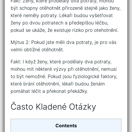
Fakt: Ženy, které prodělaly dva potraty, mohou
být schopny otěhotnět přirozeně stejně jako ženy,
které neměly potraty. Lékaři budou vyšetřovat
ženy po dvou potratech a předepíšou léčbu,
pokud se ukáže, že existuje riziko pro otehotnění.
Mýtus 2: Pokud jste měli dva potraty, je pro vás
velmi obtížné otěhotnět.
Fakt: I když ženy, které prodělaly dva potraty,
mohou mít některé výzvy při otěhotnění, nemusí
to být nemožné. Pokud jsou fyziologické faktory,
které brání otěhotnění, lékaři budou ženám
pomáhat léčit a překonat překážky.
Často Kladené Otázky
Contents