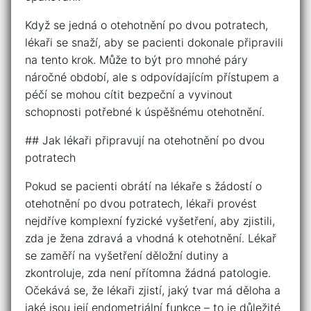
Když se jedná o otehotnění po dvou potratech,
lékaři se snaží, aby se pacienti dokonale připravili
na tento krok. Může to být pro mnohé páry
náročné období, ale s odpovídajícím přístupem a
péčí se mohou cítit bezpeční a vyvinout
schopnosti potřebné k úspěšnému otehotnění.
## Jak lékaři připravují na otehotnění po dvou
potratech
Pokud se pacienti obrátí na lékaře s žádostí o
otehotnění po dvou potratech, lékaři provést
nejdříve komplexní fyzické vyšetření, aby zjistili,
zda je žena zdravá a vhodná k otehotnění. Lékař
se zaměří na vyšetření děložní dutiny a
zkontroluje, zda není přítomna žádná patologie.
Očekává se, že lékaři zjistí, jaký tvar má děloha a
jaké jsou její endometriální funkce – to je důležité