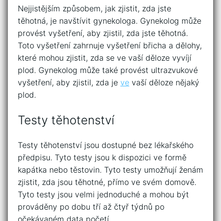
Nejjistějším způsobem, jak zjistit, zda jste
těhotná, je navštívit gynekologa. Gynekolog může
provést vyšetření, aby zjistil, zda jste těhotná.
Toto vyšetření zahrnuje vyšetření břicha a dělohy,
které mohou zjistit, zda se ve vaší děloze vyvíjí
plod. Gynekolog může také provést ultrazvukové
vyšetření, aby zjistil, zda je
ve
vaší děloze nějaký
plod.
Testy těhotenství
Testy těhotenství jsou dostupné bez lékařského
předpisu. Tyto testy jsou k dispozici ve formě
kapátka nebo těstovin. Tyto testy umožňují ženám
zjistit, zda jsou těhotné, přímo ve svém domově.
Tyto testy jsou velmi jednoduché a mohou být
prováděny po dobu tří až čtyř týdnů po
očekávaném data početí.