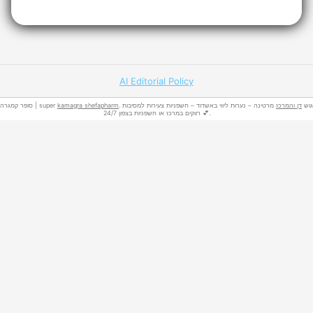
AI Editorial Policy
סופר קמגרה | super
kamagra shefapharm
מרטינה – נערות ליווי באשדוד – חשפניות צעירות למסיבות
דן והמרכז
. גוש
רווקים במרכז או חשפניות בצפון 24/7 💕.