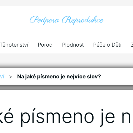
Těhotenství
Porod
Plodnost
Péče o Děti
ví
>
Na jaké písmeno je nejvíce slov?
ké písmeno je n