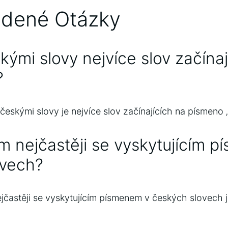
adené Otázky
kými slovy nejvíce slov začínaj
?
skými slovy je nejvíce slov začínajících na písmeno ‚R
m nejčastěji se vyskytujícím 
ovech?
astěji se vyskytujícím písmenem v českých slovech je