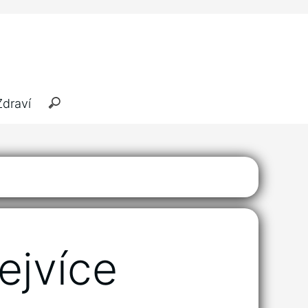
Zdraví
ejvíce