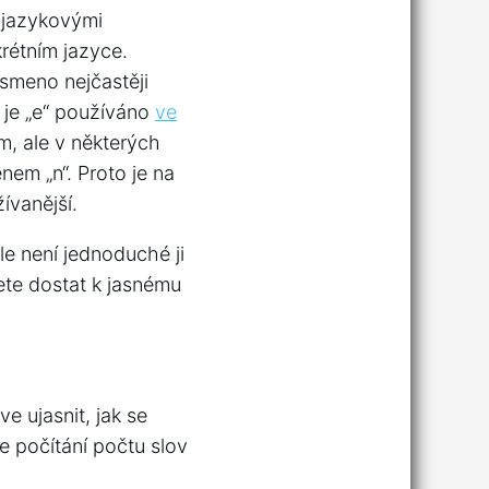
i jazykovými
rétním jazyce.
ísmeno nejčastěji
ě je „e“ používáno
ve
m, ale v některých
nem „n“. Proto je na
ívanější.
le není jednoduché ji
te dostat k jasnému
e ujasnit, jak se
e počítání počtu slov