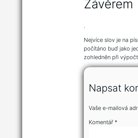
Závěrem
.
Nejvíce slov je na pí
počítáno buď jako jed
zohledněn při výpočt
Napsat ko
Vaše e-mailová adr
Komentář
*