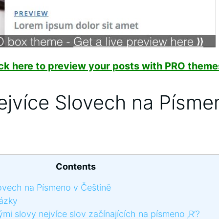
ick here to preview your posts with PRO themes
ejvíce Slovech na Písme
Contents
ovech na Písmeno v Češtině
ázky
mi slovy nejvíce slov začínajících na písmeno ‚R‘?