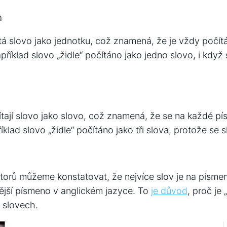
a
tá slovo jako jednotku, což znamená, že je vždy počít
říklad slovo „židle“ počítáno jako jedno slovo, i když s
ítají slovo jako slovo, což znamená, že se na každé pí
klad slovo „židle“ počítáno jako tři slova, protože se s
torů můžeme konstatovat, že nejvíce slov je na písmen
stější písmeno v anglickém jazyce. To
je důvod
, proč je 
 slovech.