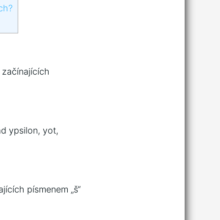
ch?
 začínajících
d ypsilon, yot,
ajících písmenem „š“