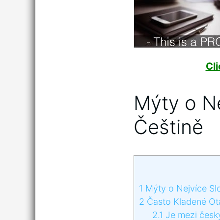
Cl
Mýty o N
Češtině
1
Mýty o Nejvíce Sl
2
Často Kladené Ot
2.1
Je mezi český