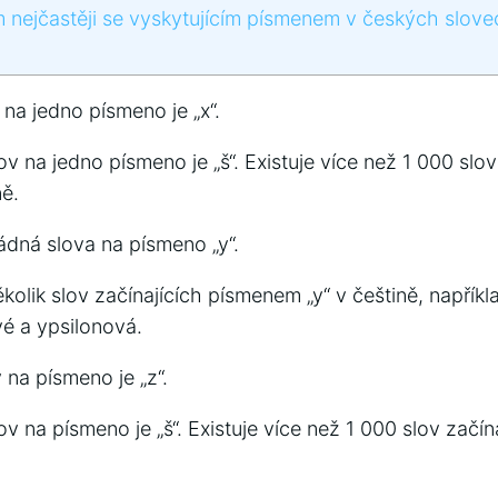
 nejčastěji se vyskytujícím písmenem v českých slove
 na jedno písmeno je „x“.
v na jedno písmeno je „š“. Existuje více než 1 000 slov
ně.
ádná slova na písmeno „y“.
kolik slov začínajících písmenem „y“ v češtině, napříkla
vé a ypsilonová.
 na písmeno je „z“.
v na písmeno je „š“. Existuje více než 1 000 slov začín