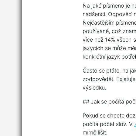
Na jaké písmeno je ne
nadšenci. Odpověď na
Nejčastějším písmenem
používané, což znamen
více než 14% všech sl
jazycích se může měni
konkrétní jazyk potře
Často se ptáte, na ja
zodpovědět. Existuje 
výsledku.
## Jak se počítá poč
Pokud se chcete dozvě
počítá počet slov. V
mírně lišit.