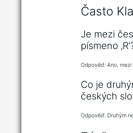
Často Kl
Je mezi čes
písmeno ‚R‘
Odpověď: Ano, mezi če
Co je druhý
českých sl
Odpověď: Druhým nejč