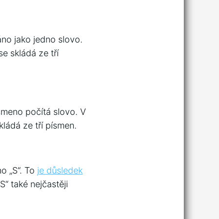
áno jako jedno slovo.
e skládá ze tří
smeno počítá slovo. V
kládá ze tří písmen.
o „S“. To
je důsledek
„S“ také nejčastěji