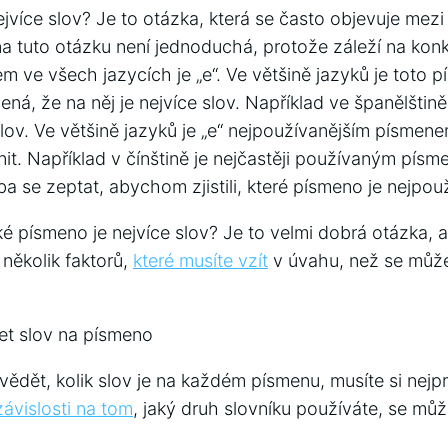
jvíce slov? Je to otázka, která se často objevuje mez
 tuto otázku není jednoduchá, protože záleží na konk
 ve všech jazycích je „e“. Ve většině jazyků je toto p
á, že na něj je nejvíce slov. Například ve španělštin
ov. Ve většině jazyků je „e“ nejpoužívanějším písmene
t. Například v čínštině je nejčastěji používaným písme
ba se zeptat, abychom zjistili, které písmeno je nejpouž
ké písmeno je nejvíce slov? Je to velmi dobrá otázka, a
několik faktorů,
které musíte vzít
v úvahu, než se může
et slov na písmeno
dět, kolik slov je na každém písmenu, musíte si nejprv
závislosti na tom
, jaký druh slovníku používáte, se můž