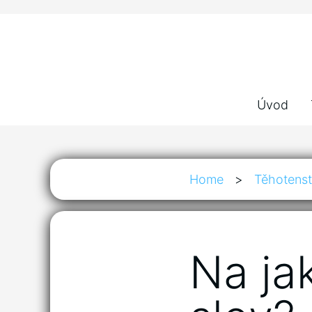
Úvod
Home
>
Těhotenst
Na ja