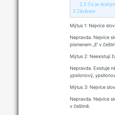
2.2
Co je druhým
3
Závěrem
Mýtus 1: Nejvíce slov
Nepravda. Nejvíce slo
písmenem „š“ v češti
Mýtus 2: Neexistují ž
Nepravda. Existuje ně
ypsilonový, ypsilono
Mýtus 3: Nejvíce slov
Nepravda. Nejvíce slo
v češtině.