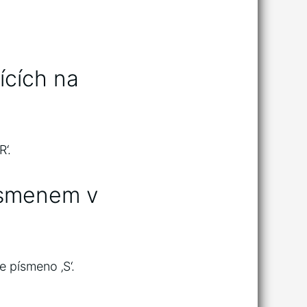
ících na
‘.
písmenem v
 písmeno ‚S‘.