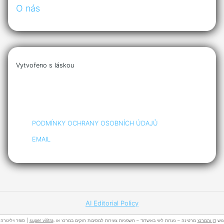
O nás
Vytvořeno s láskou
PODMÍNKY OCHRANY OSOBNÍCH ÚDAJŮ
EMAIL
AI Editorial Policy
סופר ויליטרה |
super vilitra
מרטינה – נערות ליווי באשדוד – חשפניות צעירות למסיבות רווקים במרכז או
דן והמרכז
. גוש