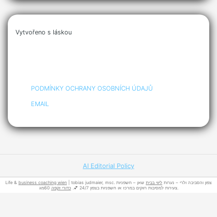
Vytvořeno s láskou
PODMÍNKY OCHRANY OSOBNÍCH ÚDAJŮ
EMAIL
AI Editorial Policy
Life &
business coaching wien
שאן – חשפניות
ליווי בבית
| tobias judmaier, msc. צפון והסביבה ולרי – נערות
60מג.
צעירות למסיבות רווקים במרכז או חשפניות בצפון 24/7 💕.
כדורי זקפה