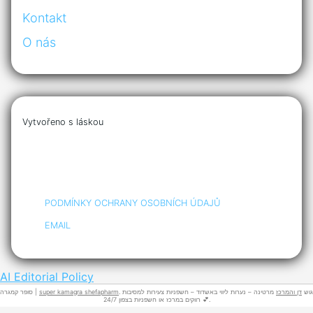
Kontakt
O nás
Vytvořeno s láskou
PODMÍNKY OCHRANY OSOBNÍCH ÚDAJŮ
EMAIL
AI Editorial Policy
סופר קמגרה |
super kamagra shefapharm
מרטינה – נערות ליווי באשדוד – חשפניות צעירות למסיבות
דן והמרכז
. גוש
רווקים במרכז או חשפניות בצפון 24/7 💕.