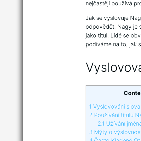
nejčastěji používá p
Jak se vyslovuje Nagy?
odpovědět. Nagy je s
jako titul. Lidé se ob
podíváme na to, jak s
Vyslovov
Conte
1
Vyslovování slov
2
Používání titulu 
2.1
Užívání jmén
3
Mýty o výslovnost
4
Často Kladené Ot