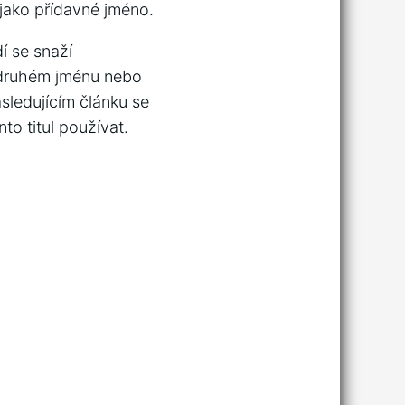
jako přídavné jméno.
í se snaží
ruhém jménu nebo
následujícím článku se
to titul používat.