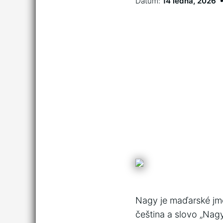
Datum:
14 ledna, 2026
Nagy je maďarské jmén
čeština a slovo „Nag