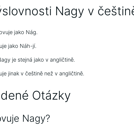
slovnosti Nagy v češtin
ovuje jako Nág.
je jako Náh-jí.
gy je stejná jako v angličtině.
je jinak v češtině než v angličtině.
adené Otázky
ovuje Nagy?