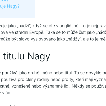
vuje Nagy?
je jako „nádží“, když se čte v angličtině. To je nejpr
ova ve střední Evropě. Také se to může číst jako „nád
může být slovo vyslovováno jako „nádžy“, ale to je 
 titulu Nagy
e používá jako druhé jméno nebo titul. To se obvykle p
e používá pro členy rodiny nebo pro ty, kteří mají význa
stné, vznešené nebo významné lidi. Někdy se používá i
 vlád.