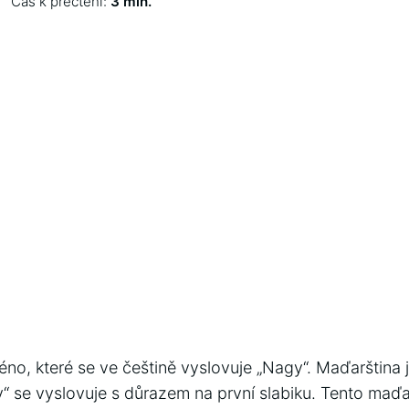
Čas k přečtení:
3 min.
o, které se ve češtině vyslovuje „Nagy“. Maďarština j
y“ se vyslovuje s důrazem na první slabiku. Tento maď