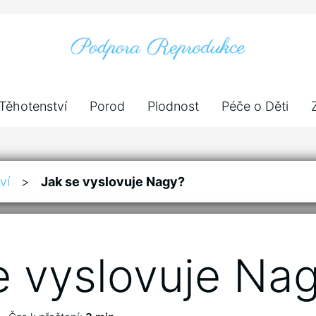
Těhotenství
Porod
Plodnost
Péče o Děti
ví
>
Jak se vyslovuje Nagy?
e vyslovuje Na