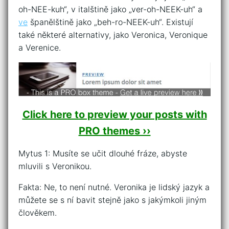
oh-NEE-kuh“, v italštině jako „ver-oh-NEEK-uh“ a
ve
španělštině jako „beh-ro-NEEK-uh“. Existují
také některé alternativy, jako Veronica, Veronique
a Verenice.
Click here to preview your posts with
PRO themes ››
Mytus 1: Musíte se učit dlouhé fráze, abyste
mluvili s Veronikou.
Fakta: Ne, to není nutné. Veronika je lidský jazyk a
můžete se s ní bavit stejně jako s jakýmkoli jiným
člověkem.