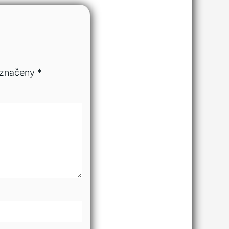
označeny
*