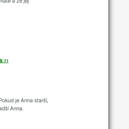
áte a že jej
 ››
Pokud je Anna starší,
ladší Anna.