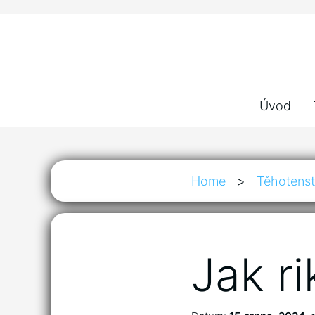
Úvod
Home
>
Těhotenst
Jak r