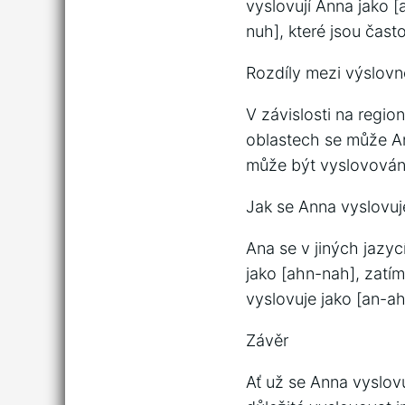
vyslovují Anna jako [
nuh], které jsou často
Rozdíly mezi výslovn
V závislosti na regi
oblastech se může An
může být vyslovována
Jak se Anna vyslovuje
Ana se v jiných jazyc
jako [ahn-nah], zatí
vyslovuje jako [an-ah
Závěr
Ať už se Anna vyslov