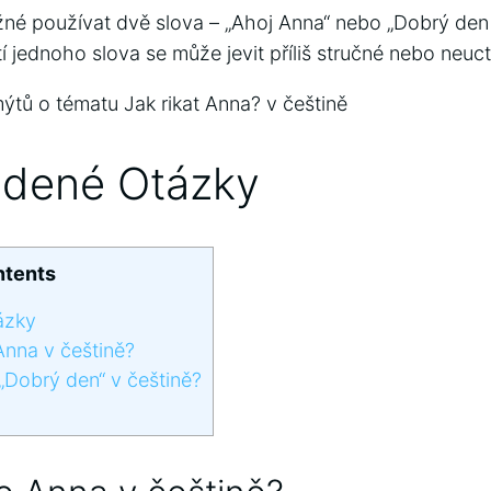
ěžné používat dvě slova – „Ahoj Anna“ nebo „Dobrý den
í jednoho slova se může jevit příliš stručné nebo neuct
ýtů o tématu Jak rikat Anna? v češtině
adené Otázky
tents
ázky
Anna v češtině?
„Dobrý den“ v češtině?