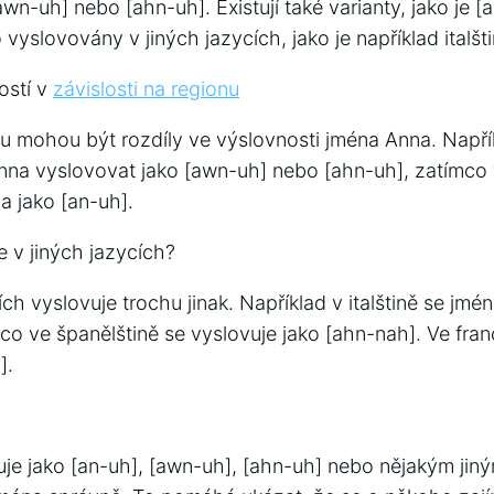
awn-uh] nebo [ahn-uh]. Existují také varianty, jako je 
 vyslovovány v jiných jazycích, jako je například italšti
ostí v
závislosti na regionu
onu mohou být rozdíly ve výslovnosti jména Anna. Napří
na vyslovovat jako [awn-uh] nebo [ahn-uh], zatímco 
 jako [an-uh].
 v jiných jazycích?
ích vyslovuje trochu jinak. Například v italštině se jm
mco ve španělštině se vyslovuje jako [ahn-nah]. Ve fra
].
uje jako [an-uh], [awn-uh], [ahn-uh] nebo nějakým jin