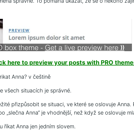
jména správně. To pomáhá ukázat, že se o někoho zajím
ick here to preview your posts with PRO themes
rikat Anna? v češtině
e všech situacích je správné.
žité přizpůsobit se situaci, ve které se oslovuje Anna. 
nebo „slečna Anna“ je vhodnější, než když se oslovuje m
u říkat Anna jen jedním slovem.