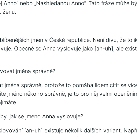
oj Anno“ nebo „Nashledanou Anno“. Tato fráze může bý
t ženu.
blíbenějších jmen v České republice. Není divu, že tolik
uje. Obecně se Anna vyslovuje jako [an-uh], ale existu
lovovat jména správně?
t jména správně, protože to pomáhá lidem cítit se víc
íte jméno někoho správně, je to pro něj velmi ocenění
ajímáte.
oby, jak se jméno Anna vyslovuje?
vování [an-uh] existuje několik dalších variant. Napřík