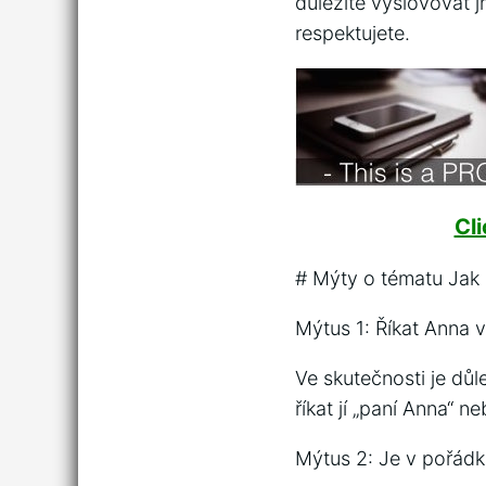
důležité vyslovovat 
respektujete.
Cl
# Mýty o tématu Jak 
Mýtus 1: Říkat Anna v
Ve skutečnosti je důle
říkat jí „paní Anna“ 
Mýtus 2: Je v pořádk