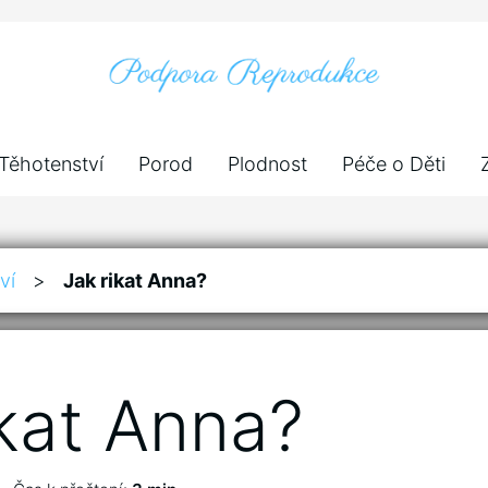
Těhotenství
Porod
Plodnost
Péče o Děti
ví
>
Jak rikat Anna?
ikat Anna?