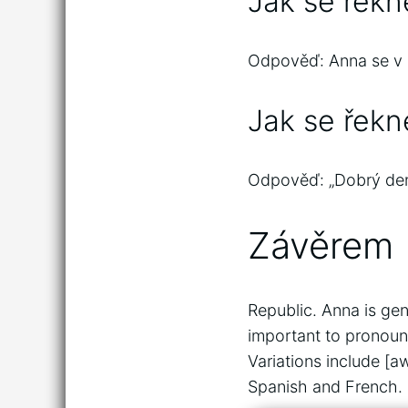
Jak se řekn
Odpověď: Anna se v č
Jak se řekn
Odpověď: „Dobrý den“
Závěrem
Republic. Anna is gen
important to pronoun
Variations include [a
Spanish and French.