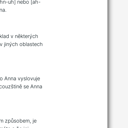
[ahn-uh] nebo [ah-
na.
klad v některých
v jiných oblastech
éno Anna vyslovuje
ncouzštině se Anna
ým způsobem, je