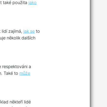
t také použita
jako
 lidí zajímá,
jak se
to
je několik dalších
e respektováni a
m. Také to
může
lad někteří lidé