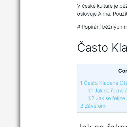
V české kultuře je b
oslovuje Anna. Použit
# Popírání běžných m
Často Kl
Con
1
Často Kladené Ot
1.1
Jak se řekne 
1.2
Jak se řekne 
2
Závěrem