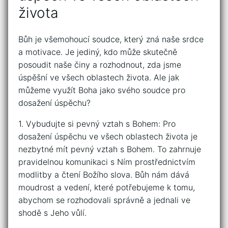
života
Bůh je⁢ všemohoucí soudce, který zná naše⁣ srdce
a⁤ motivace. Je jediný, kdo⁢ může skutečně
posoudit naše‌ činy a rozhodnout, zda jsme
úspěšní⁣ ve všech oblastech života. Ale jak
můžeme využít Boha jako ‍svého soudce⁣ pro
dosažení úspěchu?
1. Vybudujte si pevný vztah s Bohem: Pro
dosažení úspěchu ve všech ‌oblastech⁢ života je
nezbytné⁤ mít pevný vztah s Bohem. ⁢To zahrnuje
pravidelnou komunikaci s Ním ​prostřednictvím
modlitby a čtení Božího slova. Bůh‌ nám dává
‌moudrost a vedení, které potřebujeme k tomu, ​
abychom se rozhodovali⁤ správně a jednali ve
shodě‌ s Jeho vůlí.