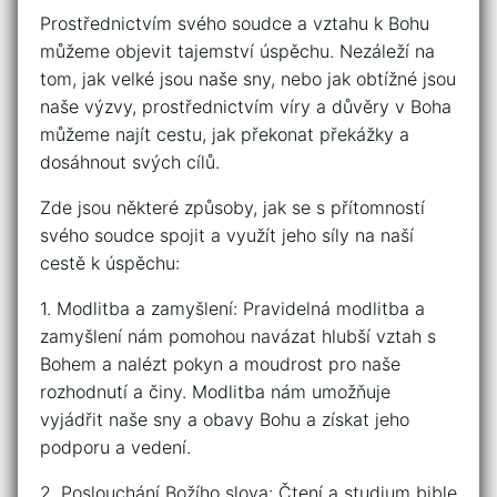
Prostřednictvím‍ svého⁤ soudce a vztahu⁤ k⁤ Bohu
můžeme objevit tajemství úspěchu. Nezáleží ⁢na
⁣tom, jak velké ⁣jsou naše ⁣sny, nebo jak⁤ obtížné jsou
naše ⁢výzvy, ⁤prostřednictvím víry a důvěry v ⁣Boha
můžeme ⁣najít cestu, jak překonat překážky a
dosáhnout svých ⁣cílů.
Zde jsou některé ​způsoby, jak se s přítomností
svého soudce spojit a⁢ využít jeho síly na naší
cestě k úspěchu:
1. Modlitba a zamyšlení: ⁤Pravidelná modlitba a
zamyšlení nám pomohou navázat⁢ hlubší vztah ‌s
Bohem a nalézt pokyn a moudrost⁤ pro naše
rozhodnutí a⁤ činy. Modlitba‌ nám umožňuje
vyjádřit‌ naše sny‌ a obavy‍ Bohu ⁣a získat⁣ jeho
podporu a vedení.
2. ⁢Poslouchání Božího slova: Čtení a studium bible