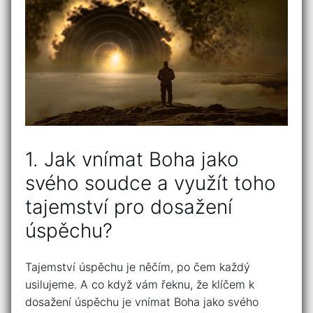
1. ⁤Jak⁢ vnímat Boha ⁣jako
svého​ soudce a využít toho
⁤tajemství pro dosažení
úspěchu?
Tajemství úspěchu je ⁣něčím,​ po ⁤čem každý
usilujeme. A co ⁢když ‌vám řeknu, že klíčem ​k
dosažení úspěchu je ⁢vnímat Boha jako ‍svého