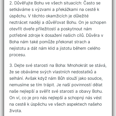
2. Důvěřujte Bohu​ ve ⁢všech situacích: Často se
setkáváme s ⁤výzvami a ‌překážkami na ​cestě k
úspěchu. V ⁣těchto ​okamžicích je důležité
‌neztrácet ‌naději a důvěřovat ‍Bohu. ​On je⁢ schopen
otevřít dveře příležitostí ⁤a poskytnout nám
‍potřebné zdroje k dosažení⁢ našich cílů. Důvěra v
Boha ‌nám také pomůže⁤ překonat strach a
nejistotu a dát nám klid a⁢ jistotu ⁣během celého
procesu.
3. Dejte⁢ své starosti​ na Boha: Mnohokrát se stává,
⁣že​ se obáváme svých vlastních ⁢nedostatků a
selhání. Avšak když​ nám Bůh slouží jako soudce,⁣
nemusíme se tím⁣ trápit. Je naší‍ povinností dělat
naše nejlepší a svěřit své starosti a obavy Bohu.
On‌ ví,⁣ co je pro nás ⁣nejlepší a schopný nás vést
‍na‍ cestě k⁤ úspěchu ve všech aspektech ⁢našeho
⁤života.