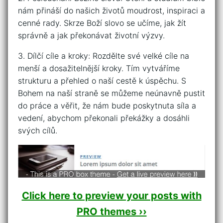
nám přináší do našich ‌životů moudrost, inspiraci⁤ a
cenné rady. Skrze Boží slovo se učíme, jak žít
správně a jak překonávat životní výzvy.
3. Dílčí cíle a kroky: ‌Rozdělte ‍své​ velké⁣ cíle na
menší a‍ dosažitelnější kroky. ‌Tím vytváříme⁢
strukturu a přehled o naší cestě k úspěchu. S
‌Bohem⁢ na naší straně se můžeme neúnavně pustit
do⁤ práce a věřit, že⁤ nám bude poskytnuta síla a‌
vedení, ​abychom⁣ překonali překážky ⁤a ‍dosáhli
svých cílů.
Click here to preview your posts with
PRO themes ››