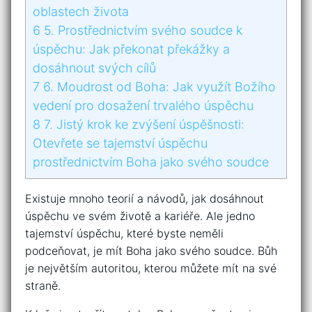
oblastech života
6
5. Prostřednictvím svého soudce k
úspěchu: Jak překonat překážky⁣ a
dosáhnout svých ⁣cílů
7
6. Moudrost od Boha: Jak využít Božího
vedení pro⁤ dosažení trvalého úspěchu
8
7. Jistý krok ke zvýšení úspěšnosti:
Otevřete se⁤ tajemství úspěchu
prostřednictvím Boha jako svého soudce
Existuje ⁤mnoho teorií a návodů, jak dosáhnout​
úspěchu ‍ve svém životě a kariéře.‍ Ale jedno⁢
tajemství úspěchu, které byste neměli ​
podceňovat, je mít ‍Boha jako svého soudce. Bůh
je největším autoritou, kterou můžete mít na své
straně.