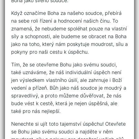
Boha jako svého​ soudce.
Když označíme Boha za našeho soudce, ⁤přebírá
na⁢ sebe roli‌ řízení a hodnocení našich činu. ‌To
znamená, že nebudeme spoléhat pouze na vlastní
síly a schopnosti, ale budeme ‌se ⁤obracet na Boha
​jako⁣ na toho, který ⁢nám poskytuje moudrost, sílu a
​pokyny ⁢pro ‌naši ‌cestu k úspěchu.
Tím, ⁤že se otevřeme ‌Bohu jako svému soudci,⁣
také uznáváme, že náš individuální úspěch není
⁣jen výsledkem vlastního úsilí, ale⁤ zahrnuje i Boží​
vedení a přízeň. Bůh ⁣jako náš soudce je moudrý a‌
spravedlivý, a⁣ proto ⁤můžeme důvěřovat, že⁢ nás
bude vést k ⁣cestě, která je nejen⁣ úspěšná, ale
také pro nás nejlepší.
Nenechte si ujít toto‌ tajemství úspěchu! Otevřete‌
se Bohu jako‍ svému soudci a najděte⁤ v něm