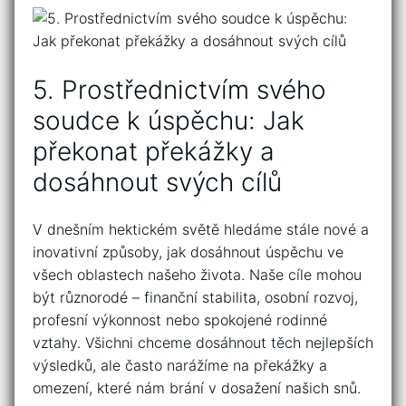
5. Prostřednictvím svého
soudce k úspěchu: Jak
překonat překážky⁣ a
dosáhnout svých ⁣cílů
V dnešním hektickém světě‍ hledáme stále nové a‍
inovativní​ způsoby,‌ jak dosáhnout úspěchu ve
všech⁤ oblastech‌ našeho života. ​Naše cíle mohou
být různorodé – finanční⁤ stabilita, osobní rozvoj,
profesní výkonnost nebo spokojené rodinné
vztahy. Všichni‍ chceme dosáhnout ‌těch nejlepších
výsledků, ale‍ často narážíme na ‌překážky a
omezení, které ⁤nám brání ‌v ⁤dosažení našich snů.