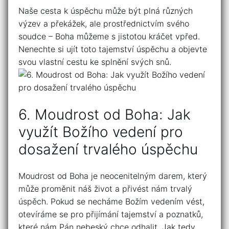
Naše cesta k úspěchu může být plná různých
výzev ⁤a překážek, ale prostřednictvím svého‌
soudce – ⁤Boha můžeme s jistotou kráčet vpřed.
Nenechte si ujít toto tajemství úspěchu a objevte ​
svou vlastní cestu ke splnění svých snů.
6. Moudrost od Boha: Jak
využít Božího vedení pro⁤
dosažení trvalého úspěchu
Moudrost od Boha je neocenitelným darem, který
může proměnit​ náš⁣ život a přivést nám trvalý
úspěch. Pokud se necháme ​Božím vedením ​vést,⁣
otevíráme​ se pro přijímání tajemství a poznatků,
které nám Pán nebeský chce odhalit. Jak tedy