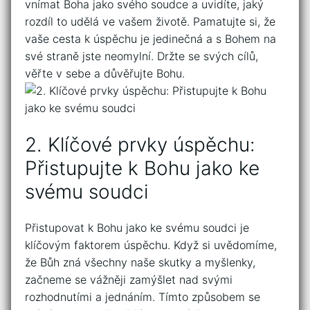
vnímat Boha jako svého soudce ⁣a uvidíte, jaký
rozdíl to udělá ve‍ vašem životě. Pamatujte ‌si,⁤ že
vaše cesta k úspěchu je‌ jedinečná a ⁢s‍ Bohem ​na
své straně jste neomylní. Držte se svých‍ cílů,
‌věřte v sebe a důvěřujte Bohu.
2. Klíčové ⁣prvky úspěchu:
Přistupujte k Bohu jako ke
svému soudci
Přistupovat k​ Bohu jako ke‌ svému soudci je
klíčovým faktorem úspěchu. Když si ​uvědomíme,
že⁤ Bůh zná‌ všechny naše skutky a myšlenky,
začneme se vážněji zamýšlet nad svými
rozhodnutími a jednáním. Tímto způsobem⁣ se