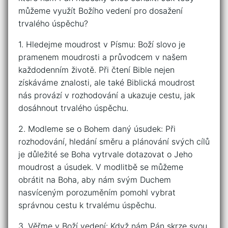
můžeme⁢ využít Božího vedení pro ⁣dosažení
trvalého úspěchu?
1. Hledejme moudrost v Písmu: Boží⁤ slovo je
⁣pramenem ⁣moudrosti a průvodcem v našem
⁣každodenním životě. Při čtení Bible nejen
získáváme znalosti, ale také ​Biblická​ moudrost
nás​ provází v ⁣rozhodování a ukazuje cestu, jak⁢
dosáhnout ‌trvalého úspěchu.
2. Modleme se o Bohem daný ‍úsudek:​ Při
rozhodování, hledání směru a plánování svých cílů
je důležité ⁢se Boha ​vytrvale⁢ dotazovat o Jeho
⁣moudrost a úsudek. V modlitbě se můžeme⁢
obrátit na Boha, aby nám svým Duchem⁣
nasvíceným⁣ porozuměním⁣ pomohl⁤ vybrat
správnou⁣ cestu k trvalému úspěchu.
3. Věřme⁣ v⁢ Boží⁤ vedení: Když ⁤nám Pán skrze svou