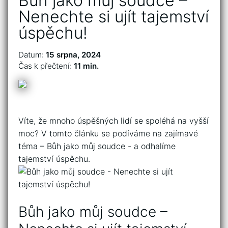
Bůh jako můj soudce –
Nenechte si ujít tajemství
úspěchu!
Datum:
15 srpna, 2024
Čas k přečtení:
11 min.
Víte,​ že mnoho úspěšných ⁤lidí se⁣ spoléhá na vyšší
moc?​ V tomto článku ​se⁣ podíváme na zajímavé
téma – ‍Bůh ​jako můj soudce ​- a⁢ odhalíme
tajemství úspěchu.
Bůh jako můj soudce⁣ –