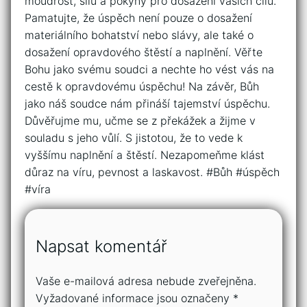
moudrost, sílu a ⁢pokyny pro ‍dosažení vašich cílů.
Pamatujte, že úspěch⁣ není⁤ pouze o dosažení
materiálního ⁣bohatství nebo slávy, ale​ také o
dosažení‌ opravdového‌ štěstí a naplnění. Věřte
Bohu jako svému soudci a nechte​ ho vést vás ‍na
cestě k opravdovému úspěchu! Na ‌závěr, Bůh
jako náš soudce nám přináší tajemství úspěchu.
⁣Důvěřujme mu, učme⁤ se‍ z překážek a žijme v
souladu s jeho vůlí. S jistotou, že to vede k
vyššímu naplnění⁣ a štěstí. Nezapomeňme klást⁤
důraz na víru, pevnost⁤ a laskavost. #Bůh #úspěch
⁢#víra ⁤
Napsat komentář
Vaše e-mailová adresa nebude zveřejněna.
Vyžadované informace jsou označeny
*