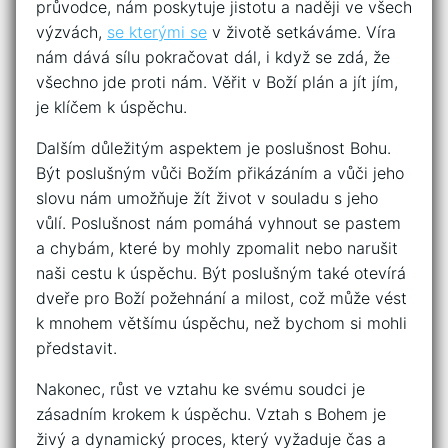
průvodce, nám⁤ poskytuje jistotu ‌a naději ​ve všech
výzvách,
se kterými se
v životě setkáváme. Víra
nám ⁢dává sílu pokračovat dál, i když se ⁢zdá, že
všechno jde proti nám. Věřit v ⁢Boží plán a jít jím,
je klíčem k úspěchu.
Dalším důležitým aspektem ⁤je‌ poslušnost Bohu.
Být poslušným vůči Božím přikázáním a​ vůči jeho
slovu nám umožňuje‍ žít⁢ život v souladu s ‌jeho
vůlí. Poslušnost nám pomáhá vyhnout se pastem
a ​chybám, které by mohly zpomalit ​nebo narušit⁤
naši‍ cestu k úspěchu. Být poslušným také otevírá
dveře pro ‌Boží ⁤požehnání a milost, což může vést
‍k mnohem⁤ většímu úspěchu,​ než ⁣bychom⁣ si mohli
představit.
Nakonec, růst ve vztahu ke svému soudci ​je
‌zásadním krokem k úspěchu. Vztah s ‌Bohem⁤ je
živý a dynamický ⁣proces, který vyžaduje čas a