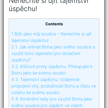
Nenechte si ujít⁢ tajemství
⁣úspěchu!
Contents
1
Bůh jako můj soudce⁣ – Nenechte si ujít⁢
tajemství ⁣úspěchu!
2
1. ⁤Jak⁢ vnímat Boha ⁣jako svého​ soudce a
využít toho ⁤tajemství pro dosažení
úspěchu?
3
2. Klíčové ⁣prvky úspěchu: Přistupujte k
Bohu jako ke svému soudci
4
3. ‍Tajemství úspěchu:‍ Vzájemné
propojení víry, poslušnosti Bohu ‍a ⁣růstu ve
​vztahu ke svému soudci
5
4. Konkrétní rady pro ⁤využití Boha‍ jako
svého soudce ⁤pro úspěch ve všech