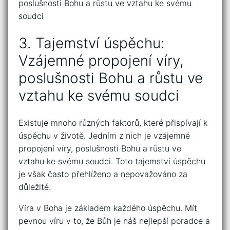
3. ‍Tajemství úspěchu:‍
Vzájemné propojení víry,
poslušnosti Bohu ‍a ⁣růstu ve ​
vztahu ke svému soudci
Existuje mnoho různých faktorů, které‌ přispívají k
úspěchu v životě. Jedním z nich je vzájemné
‍propojení víry, poslušnosti⁤ Bohu a růstu ve
vztahu ke svému soudci. Toto⁤ tajemství úspěchu
je však⁣ často přehlíženo a nepovažováno za⁤
důležité.
Víra⁢ v Boha⁤ je základem‌ každého ⁢úspěchu. ‍Mít⁢
pevnou víru v​ to, že Bůh je náš⁣ nejlepší⁤ poradce a