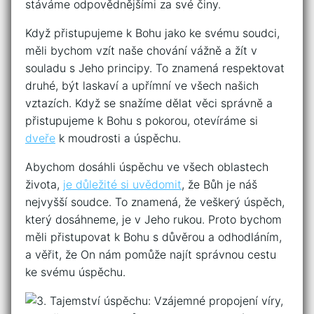
stáváme odpovědnějšími ⁢za své činy.
Když⁣ přistupujeme ‍k Bohu jako ke svému soudci,
⁢měli bychom vzít naše chování vážně a ​žít v
souladu s Jeho principy. To ⁣znamená​ respektovat
druhé, být ⁣laskaví a upřímní ve všech našich
vztazích. Když se snažíme dělat věci správně a
přistupujeme k ​Bohu ‍s pokorou, ‌otevíráme si
dveře
k moudrosti a úspěchu.
Abychom​ dosáhli ‍úspěchu ve všech​ oblastech
života,
je důležité si uvědomit
, že⁣ Bůh ⁢je náš
nejvyšší soudce.⁣ To‌ znamená, že veškerý⁣ úspěch,
který dosáhneme, je v ⁣Jeho rukou. Proto bychom
měli přistupovat k Bohu s ‌důvěrou a odhodláním,
a věřit, že⁢ On ⁤nám ‍pomůže najít správnou cestu
ke ‌svému úspěchu.