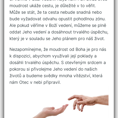
‍moudrost‌ ukáže cestu, ⁢je důležité v to ‌věřit.
Může se stát, že ta cesta nebude snadná nebo⁢
bude vyžadovat odvahu opustit ‍pohodlnou zónu.
Ale pokud věříme v ​Boží vedení, můžeme⁣ se plně
oddat Jeho vedení a dosáhnout‌ trvalého⁣ úspěchu,
který⁢ je‌ v souladu se Jeho plánem pro náš život.
Nezapomínejme, že moudrost od Boha je‌ pro nás
k​ dispozici, abychom využívali její⁣ poklady a
dosáhli trvalého úspěchu. S ​otevřeným srdcem a
pokorou si přivolejme ⁤Jeho vedení do našich
‍životů⁣ a budeme svědky mnoha vítězství, ‍která
nám Otec v nebi připravil.