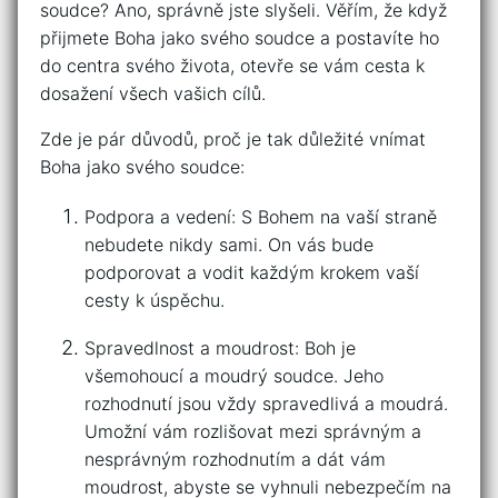
soudce? Ano, ⁢správně jste slyšeli. Věřím, že když
⁢přijmete Boha jako svého soudce⁤ a ‍postavíte ‍ho
do centra svého života, otevře ⁢se vám cesta k
dosažení ⁢všech vašich cílů.
Zde je pár důvodů, proč je ​tak důležité vnímat​
Boha ⁢jako svého⁤ soudce:
Podpora a vedení: S Bohem ​na vaší straně
nebudete⁢ nikdy ⁢sami. On vás ​bude
podporovat a ⁤vodit každým krokem​ vaší
cesty k‌ úspěchu.
Spravedlnost a moudrost: Boh‍ je
všemohoucí a moudrý soudce. Jeho
rozhodnutí jsou vždy⁣ spravedlivá a moudrá.
Umožní vám rozlišovat mezi správným a
nesprávným rozhodnutím a dát vám
moudrost, ​abyste se vyhnuli nebezpečím na