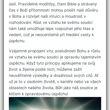
úsilí. ⁢Pravidelné modlitby, čtení Bible a strávený
čas v Boží přítomnosti mohou posílit naši důvěru
⁣v Boha a ⁣rozvíjet ​naši ​intuici a moudrost⁤ v
rozhodování. ‌Růst ve vztahu ke svému soudci
nám také umožňuje lépe rozpoznat jeho hlas a
vedení, což je neocenitelné při hledání⁢ cesty⁢ k⁣
úspěchu.
Vzájemné propojení víry, poslušnosti Bohu a růstu
ve vztahu ke svému soudci je opravdu tajemstvím
úspěchu. ​Když tyto principy ⁣aplikujeme na svůj
život a žijeme podle nich, můžeme zažít
⁣neuvěřitelné výsledky a dosáhnout svých cílů. Ať
už ‌je to v ⁤osobním životě,‌ v ‌kariéře ⁤nebo ve všech
oblastech našeho života, Bůh jako ⁤náš soudce je
klíčem⁣ k opravdovému úspěchu!