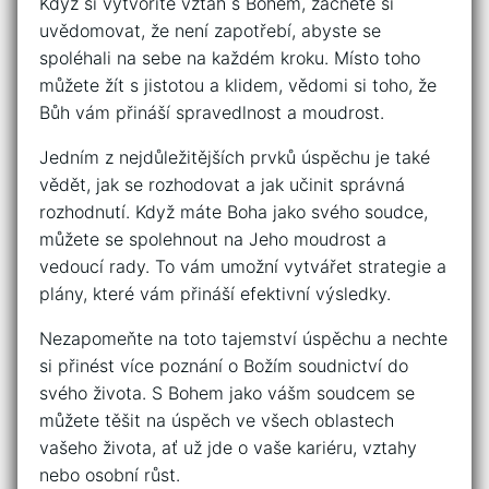
Když si vytvoříte vztah s ⁣Bohem, ⁢začnete si
uvědomovat, že není zapotřebí, abyste⁤ se
spoléhali na sebe na každém kroku. Místo toho
můžete žít s jistotou a klidem, vědomi si ​toho, ⁤že
Bůh⁣ vám přináší spravedlnost ⁢a moudrost.
Jedním‍ z nejdůležitějších prvků úspěchu⁣ je⁤ také
vědět, ‍jak se rozhodovat⁤ a jak učinit správná
rozhodnutí. Když máte‍ Boha‌ jako svého ‍soudce,
můžete se spolehnout na‍ Jeho moudrost​ a
vedoucí rady. ‍To vám umožní vytvářet strategie a
plány, které vám přináší efektivní výsledky.
Nezapomeňte​ na ⁢toto tajemství úspěchu a nechte
⁤si přinést více poznání o Božím soudnictví do​
svého života. ​S Bohem jako vášm soudcem ⁤se
můžete těšit na úspěch ve ‌všech oblastech
vašeho‌ života,‍ ať už⁤ jde⁢ o vaše kariéru, vztahy
nebo ⁢osobní růst.