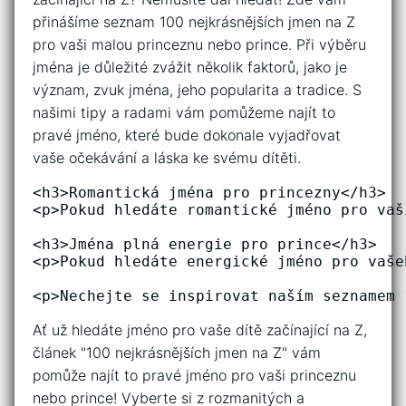
přinášíme seznam 100​ nejkrásnějších jmen na Z
‌pro vaši malou princeznu nebo prince.⁤ Při výběru
jména je důležité zvážit několik faktorů, jako⁤ je
význam, ⁢zvuk jména, jeho popularita a tradice. S
našimi tipy a radami vám pomůžeme najít to
pravé jméno, které bude dokonale vyjadřovat
vaše očekávání⁢ a láska​ ke svému dítěti.
<h3>Romantická jména pro princezny</h3>

<p>Pokud hledáte romantické jméno pro vaš
<h3>Jména plná energie pro prince</h3>

<p>Pokud hledáte energické jméno pro vaše
<p>Nechejte se inspirovat naším seznamem 
⁣Ať už hledáte ‍jméno‍ pro vaše dítě začínající na⁢ Z,
článek "100 nejkrásnějších jmen ⁣na Z" vám
pomůže najít​ to⁣ pravé jméno pro vaši princeznu
‍nebo prince! ​Vyberte si z rozmanitých a