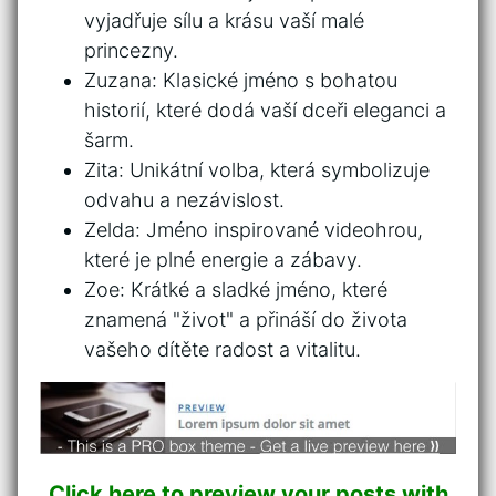
⁤vyjadřuje‌ sílu a krásu⁤ vaší malé
princezny.
Zuzana: Klasické ‌jméno s‍ bohatou
⁢historií, které dodá ‌vaší dceři⁢ eleganci ‍a
šarm.
Zita: Unikátní volba, která symbolizuje
odvahu a nezávislost.
Zelda: Jméno inspirované videohrou,
které je plné energie‌ a zábavy.
Zoe: Krátké a sladké jméno, které
znamená "život" a přináší do života​
vašeho dítěte⁤ radost a vitalitu.
Click here to preview your posts with