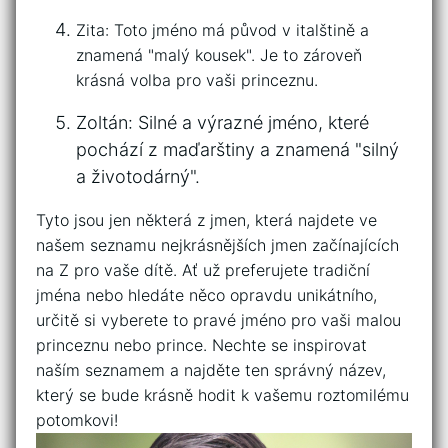
Zita: Toto jméno má původ v italštině a
znamená⁣ "malý kousek". Je to zároveň
krásná⁣ volba pro vaši princeznu.
Zoltán: Silné a výrazné jméno, které
pochází z maďarštiny a znamená "silný
⁣a životodárný".
Tyto​ jsou⁢ jen některá ⁤z jmen, která⁢ najdete‍ ve
našem seznamu nejkrásnějších jmen začínajících
na Z pro⁤ vaše ⁤dítě. Ať už preferujete tradiční
jména nebo hledáte něco opravdu unikátního,
určitě si vyberete to pravé jméno pro vaši malou
princeznu nebo prince. Nechte se inspirovat
naším seznamem⁢ a najděte ten⁤ správný název,
který se bude krásně hodit k‍ vašemu‍ roztomilému
potomkovi!