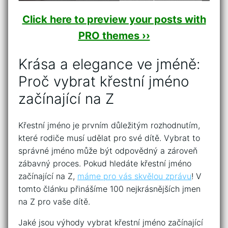
Click here to preview your posts with
PRO themes ››
Krása a elegance ve jméně:
Proč vybrat křestní jméno
začínající ​na Z
Křestní jméno je⁣ prvním důležitým rozhodnutím,
které rodiče musí udělat pro ‌své dítě. Vybrat to
správné jméno může být​ odpovědný a ⁤zároveň
zábavný proces. Pokud hledáte křestní ‌jméno
začínající na Z,
máme pro vás skvělou zprávu
! V
tomto⁣ článku⁣ přinášíme 100 nejkrásnějších jmen
na Z pro‌ vaše dítě. ⁣
Jaké⁣ jsou výhody vybrat křestní jméno začínající