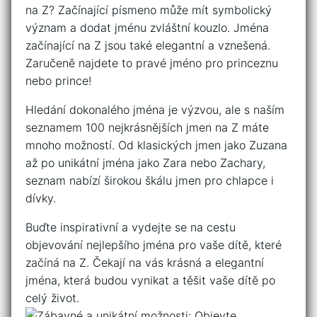
na Z? Začínající ⁣písmeno může mít symbolický
význam a ⁢dodat ⁤jménu zvláštní⁢ kouzlo. Jména
začínající na Z jsou také elegantní⁣ a‍ vznešená.
Zaručeně najdete to pravé jméno ⁢pro ‌princeznu⁢
nebo prince!
Hledání dokonalého jména je výzvou, ⁣ale s‌ naším
seznamem 100 nejkrásnějších jmen na Z máte
mnoho možností. Od klasických jmen jako⁣ Zuzana
až ‌po unikátní ‍jména jako Zara nebo Zachary,
seznam nabízí širokou škálu jmen pro chlapce ​i
dívky.
Buďte inspirativní a vydejte se na cestu
objevování nejlepšího jména pro vaše ⁢dítě, které
začíná na Z. Čekají ‌na vás krásná a elegantní
jména, která ⁤budou vynikat a těšit⁣ vaše dítě po⁢
celý život.