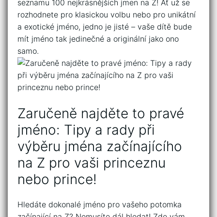
seznamu 100 nejkrásnějších ⁢jmen na‍ Z!⁤ Ať už se
rozhodnete​ pro klasickou volbu nebo pro unikátní
a exotické ‍jméno, jedno je jisté – vaše dítě bude
mít jméno tak jedinečné a originální jako ono
samo.
Zaručeně najděte​ to pravé
jméno: Tipy ‌a rady při
výběru jména začínajícího
na ⁣Z ⁣pro vaši ⁤princeznu
nebo‍ prince!
Hledáte ‍dokonalé jméno pro vašeho potomka⁣
začínající na Z?⁣ Nemusíte dál‍ hledat! ​Zde vám