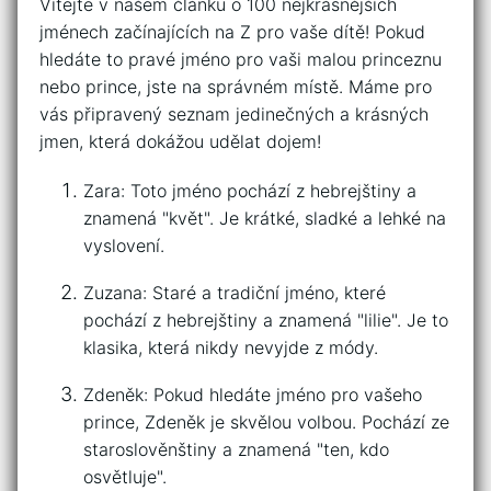
Vítejte v našem článku⁢ o 100 nejkrásnějších
jménech začínajících na Z ⁤pro vaše dítě! Pokud
hledáte to pravé jméno pro vaši malou princeznu
nebo prince, jste na správném ⁤místě. Máme pro
vás připravený seznam jedinečných a⁣ krásných
jmen, která dokážou udělat⁤ dojem!
Zara: Toto jméno​ pochází⁤ z hebrejštiny a
znamená "květ". Je krátké, ​sladké ⁤a lehké na
vyslovení.
Zuzana: Staré a tradiční jméno, které
pochází z hebrejštiny a znamená "lilie". Je to
‍klasika, která nikdy nevyjde z módy.
Zdeněk: Pokud ​hledáte jméno pro‌ vašeho
prince, Zdeněk je skvělou volbou. Pochází ze
⁢staroslověnštiny a znamená "ten, ⁣kdo
osvětluje".