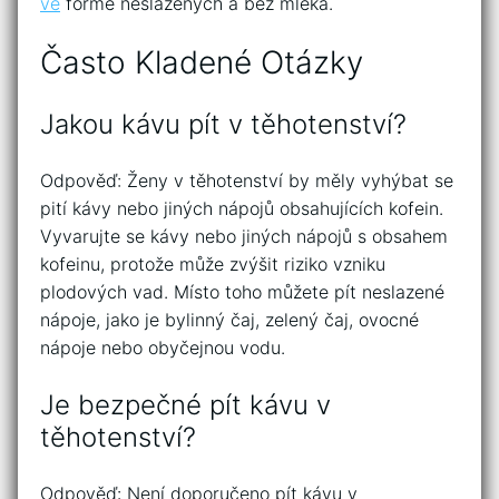
ve
formě neslazených a bez mléka.
Často Kladené Otázky
Jakou kávu pít v těhotenství?
Odpověď: Ženy v těhotenství by měly vyhýbat se
pití kávy nebo jiných nápojů obsahujících kofein.
Vyvarujte se kávy nebo jiných nápojů s obsahem
kofeinu, protože může zvýšit riziko vzniku
plodových vad. Místo toho můžete pít neslazené
nápoje, jako je bylinný čaj, zelený čaj, ovocné
nápoje nebo obyčejnou vodu.
Je bezpečné pít kávu v
těhotenství?
Odpověď: Není doporučeno pít kávu v