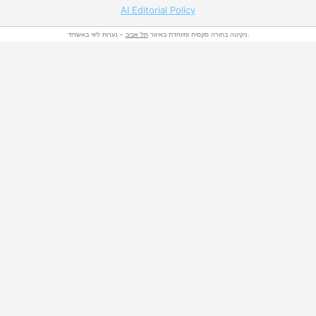
AI Editorial Policy
– נערות ליווי באשדוד.
ניקיטה בחורה סקסית ומיוחדת באיזור
תל אביב