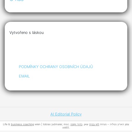
Vytvořeno s láskou
PODMÍNKY OCHRANY OSOBNÍCH ÚDAJŮ
EMAIL
AI Editorial Policy
Life &
business coaching
כדורי זקפה
שאן.
ליווי בבית
wien | tobias judmaier, msc. צפון הארץ נטליה – נערות
60מג.