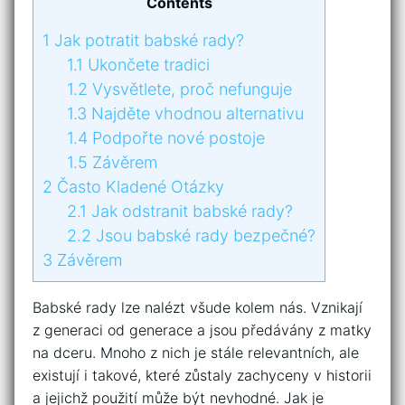
Contents
1
Jak potratit babské rady?
1.1
Ukončete tradici
1.2
Vysvětlete, proč nefunguje
1.3
Najděte vhodnou alternativu
1.4
Podpořte nové postoje
1.5
Závěrem
2
Často Kladené Otázky
2.1
Jak odstranit babské rady?
2.2
Jsou babské rady bezpečné?
3
Závěrem
Babské rady lze nalézt všude kolem nás. Vznikají
z generaci od generace a jsou předávány z matky
na dceru. Mnoho z nich je stále relevantních, ale
existují i takové, které zůstaly zachyceny v historii
a jejichž použití může být nevhodné. Jak je