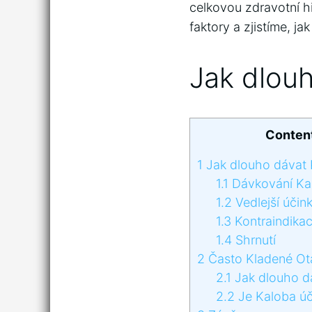
celkovou zdravotní hi
faktory a zjistíme, j
Jak dlou
Conten
1
Jak dlouho dávat 
1.1
Dávkování Ka
1.2
Vedlejší účin
1.3
Kontraindika
1.4
Shrnutí
2
Často Kladené Ot
2.1
Jak dlouho d
2.2
Je Kaloba ú