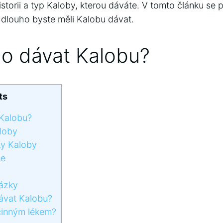
storii a typ Kaloby, kterou dáváte. V tomto článku se
ak dlouho byste měli Kalobu dávat.
ho dávat Kalobu?
ts
Kalobu?
loby
ky Kaloby
ce
ázky
ávat Kalobu?
činným lékem?