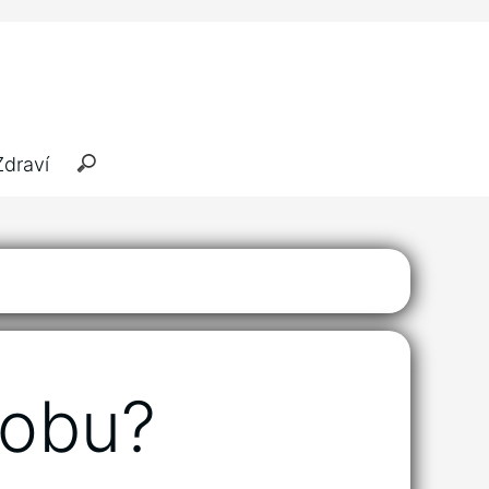
Zdraví
lobu?