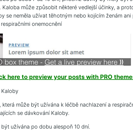
. Kaloba může způsobit některé vedlejší účinky, a prot
 by se neměla užívat těhotným nebo kojícím ženám ani
a respiračními onemocnění
ick here to preview your posts with PRO themes
 Kaloby
a, která může být užívána k léčbě nachlazení a respiračn
ajících se dávkování Kaloby.
 být užívána po dobu alespoň 10 dní.