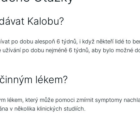
dávat Kalobu?
vat po dobu alespoň 6 týdnů, i když někteří lidé to ber
é užívání po dobu nejméně 6 týdnů, aby bylo možné d
účinným lékem?
ým lékem, který může pomoci zmírnit symptomy nachla
na v několika klinických studiích.