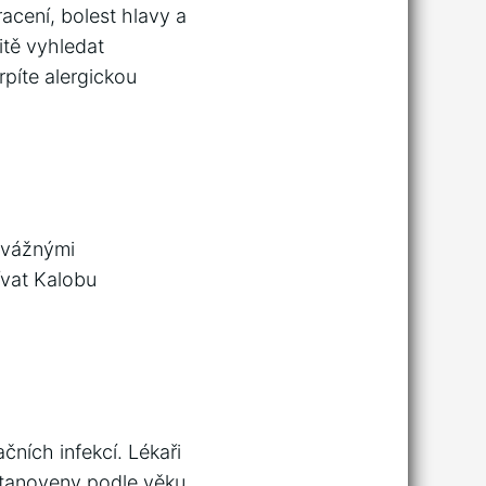
acení, bolest hlavy a
itě vyhledat
rpíte alergickou
 vážnými
ívat Kalobu
čních infekcí. Lékaři
stanoveny podle věku