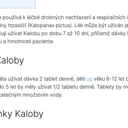
se používá k léčbě drobných nachlazení a respiračních 
liny trpasličí (Kalopanax pictus). Lék může být užíván j
čují užívat Kalobu po dobu 7 až 10 dní, přičemž dávky
 a hmotnosti pacienta.
Kaloby
la užívat dávka 2 tablet denně, děti
ve
věku 6-12 let b
do 5 let by měly užívat 1/2 tabletu denně. Tablety by m
statečným množstvím vody.
inky Kaloby