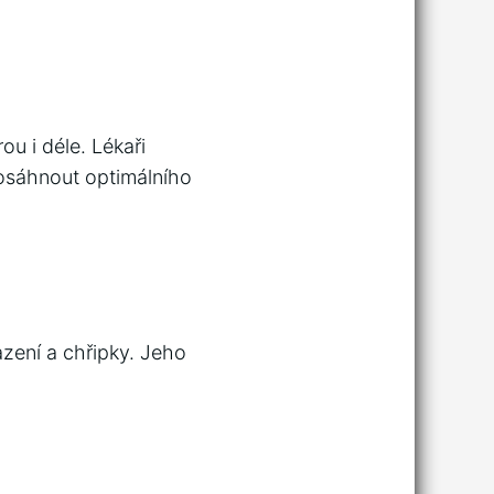
ou i déle. Lékaři
osáhnout optimálního
zení a chřipky. Jeho