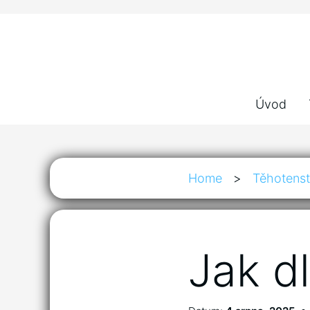
Úvod
Home
>
Těhotenst
Jak d