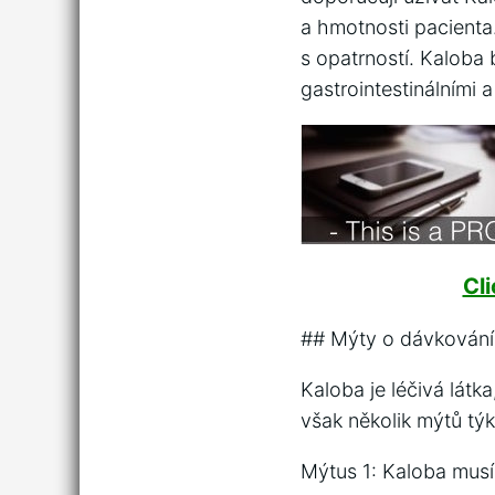
a hmotnosti pacienta
s opatrností. Kaloba
gastrointestinálními 
Cl
## Mýty o dávkování
Kaloba je léčivá látk
však několik mýtů týk
Mýtus 1: Kaloba musí