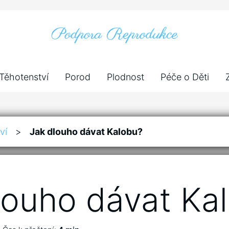
Těhotenství
Porod
Plodnost
Péče o Děti
ví
>
Jak dlouho dávat Kalobu?
louho dávat Ka