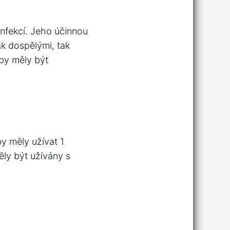
infekcí. Jeho účinnou
ak dospělými, tak
 by měly být
y měly užívat 1
ěly být užívány s