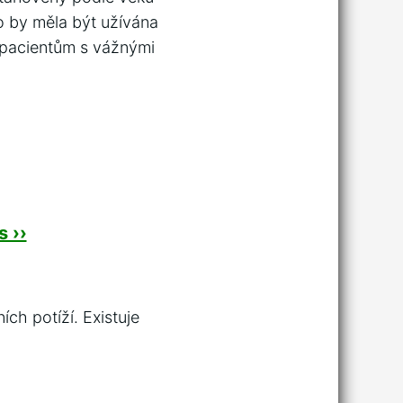
o by měla být užívána
 pacientům s vážnými
 ››
ích potíží. Existuje