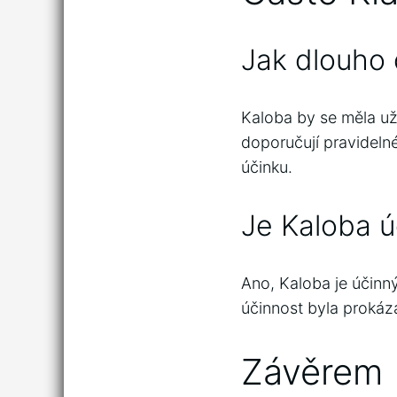
Jak dlouho 
Kaloba by se měla uží
doporučují pravideln
účinku.
Je Kaloba 
Ano, Kaloba je účinn
účinnost byla prokázá
Závěrem