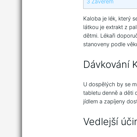
3
Závěrem
Kaloba je lék, který 
látkou je extrakt z pa
dětmi. Lékaři doporu
stanoveny podle věku
Dávkování 
U dospělých by se mě
tabletu denně a děti 
jídlem a zapíjeny do
Vedlejší úč