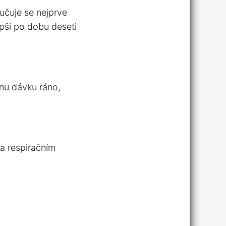
učuje se nejprve
epší po dobu deseti
dnu dávku ráno,
 a respiračním