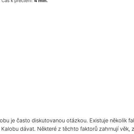
Čas k přečtení:
4 min.
bu je často diskutovanou otázkou. Existuje několik fakt
 Kalobu dávat. Některé z těchto faktorů zahrnují věk, z