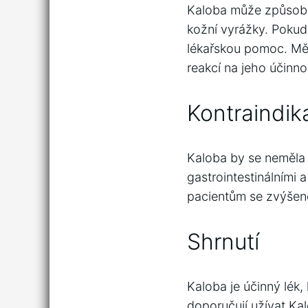
Kaloba může způsobit 
kožní vyrážky. Pokud 
lékařskou pomoc. Měli
reakcí na jeho účinno
Kontraindik
Kaloba by se neměla 
gastrointestinálními
pacientům se zvýšenou
Shrnutí
Kaloba je účinný lék,
doporučují užívat Ka