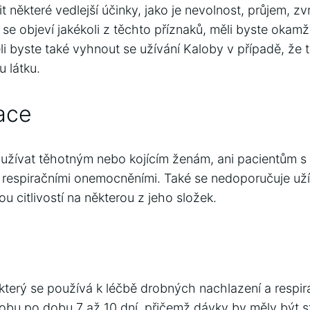
některé vedlejší účinky, jako je nevolnost, průjem, zvr
se objeví jakékoli z těchto příznaků, měli byste okamž
 byste také vyhnout se užívání Kaloby v případě, že t
u látku.
ace
užívat těhotným nebo kojícím ženám, ani pacientům s
 a respiračními onemocněními. Také se nedoporučuje už
 citlivostí na některou z jeho složek.
 který se používá k léčbě drobných nachlazení a respira
lobu po dobu 7 až 10 dní, přičemž dávky by měly být 