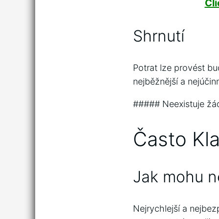
Cl
Shrnutí
Potrat lze provést b
nejběžnější a nejúčin
##### Neexistuje žád
Často Kl
Jak mohu nej
Nejrychlejší a nejbez