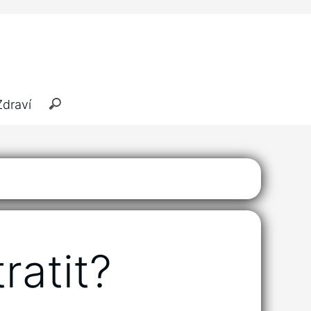
Zdraví
ratit?