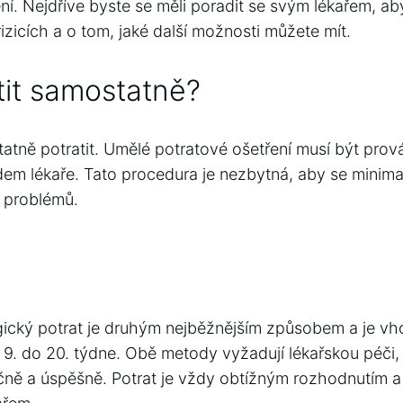
ní. Nejdříve byste se měli poradit se svým lékařem, ab
rizicích a o tom, jaké další možnosti můžete mít.
it samostatně?
tně potratit. Umělé potratové ošetření musí být pro
em lékaře. Tato procedura je nezbytná, aby se minimal
 problémů.
rgický potrat je druhým nejběžnějším způsobem a je v
 9. do 20. týdne. Obě metody vyžadují lékařskou péči, a
ě a úspěšně. Potrat je vždy obtížným rozhodnutím a 