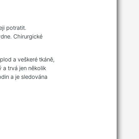
i potratit.
ýdne. Chirurgické
 plod a veškeré tkáně,
 a trvá jen několik
odin a je sledována