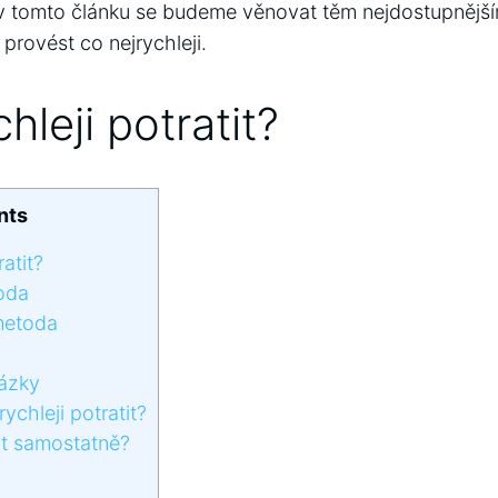
a v tomto článku se budeme věnovat těm nejdostupnějš
provést co nejrychleji.
hleji potratit?
nts
atit?
oda
metoda
ázky
chleji potratit?
t samostatně?