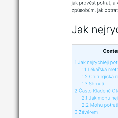
jak provést potrat, 
způsobům, jak potrat 
Jak nejryc
Conte
1
Jak nejrychleji potr
1.1
Lékařská met
1.2
Chirurgická 
1.3
Shrnutí
2
Často Kladené Ot
2.1
Jak mohu nejry
2.2
Mohu potrati
3
Závěrem