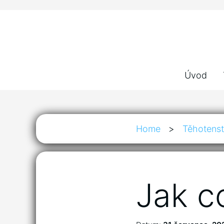
Úvod
Home
>
Těhotenst
Jak co