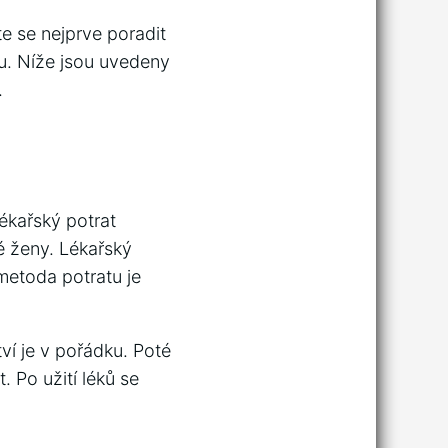
te se nejprve poradit
u. Níže jsou uvedeny
.
Lékařský potrat
é ženy. Lékařský
metoda potratu je
tví je v pořádku. Poté
. Po užití léků se