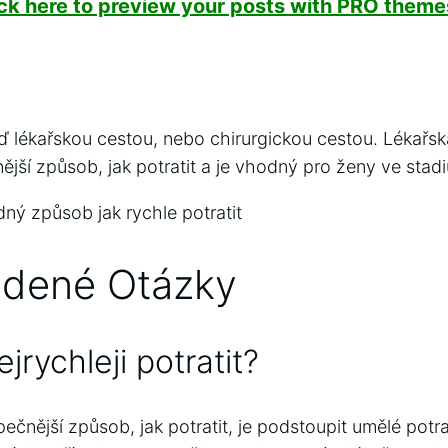
ick here to preview your posts with PRO themes
uď lékařskou cestou, nebo chirurgickou cestou. Lékařsk
nější způsob, jak potratit a je vhodný pro ženy ve stadi
ný způsob jak rychle potratit
adené Otázky
rychleji potratit?
pečnější způsob, jak potratit, je podstoupit umělé potr