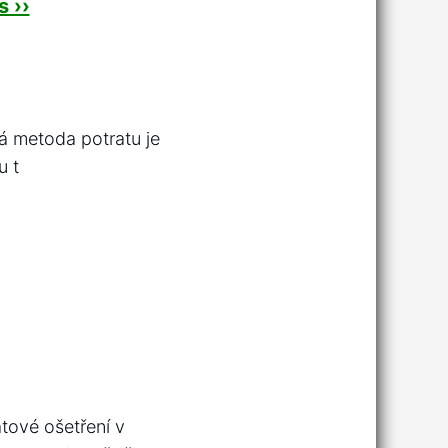
 ››
á metoda potratu je
u t
atové ošetření v