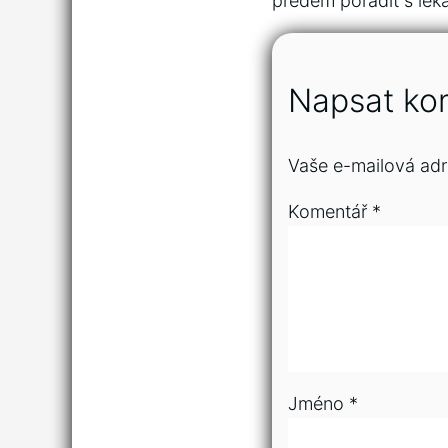
předem poradit s lék
Napsat ko
Vaše e-mailová adr
Komentář
*
Jméno
*