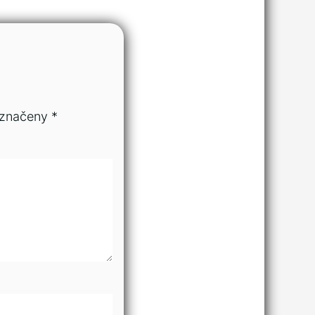
označeny
*