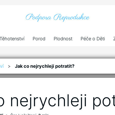
Těhotenství
Porod
Plodnost
Péče o Děti
ví
>
Jak co nejrychleji potratit?
 nejrychleji pot