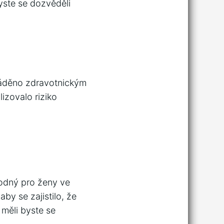
yste se dozvěděli
váděno zdravotnickým
izovalo riziko
hodný pro ženy ve
by se zajistilo, že
měli byste se