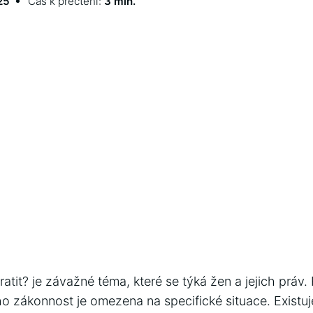
25
Čas k přečtení:
3 min.
ratit? je závažné téma, které se týká žen a jejich práv.
eho zákonnost je omezena na specifické situace. Existuj