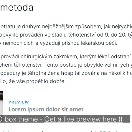
á metoda
tratu je druhým nejběžnějším způsobem, jak nejrychlej
 obvykle prováděn ve stadiu těhotenství od 9. do 20. t
v nemocnicích a vyžadují přísnou lékařskou péči.
 provádí chirurgickým zákrokem, kterým lékař odstraní
ěhem těhotenství. Tento postup je obvykle velmi rychlý
rocedury je těhotná žena hospitalizována na několik h
tilo, že vše proběhlo dobře.