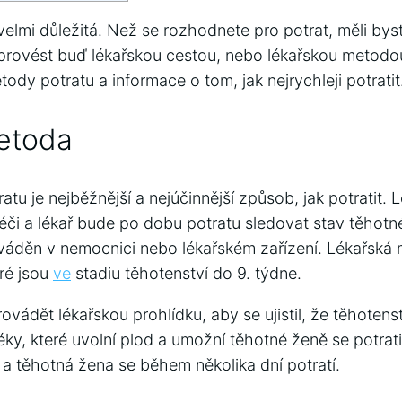
 velmi důležitá. Než se rozhodnete pro potrat, měli bys
e provést buď lékařskou cestou, nebo lékařskou metodo
tody potratu a informace o tom, jak nejrychleji potratit
etoda
tu je nejběžnější a nejúčinnější způsob, jak potratit. 
éči a lékař bude po dobu potratu sledovat stav těhotn
ováděn v nemocnici nebo lékařském zařízení. Lékařská 
ré jsou
ve
stadiu těhotenství do 9. týdne.
ovádět lékařskou prohlídku, aby se ujistil, že těhotens
éky, které uvolní plod a umožní těhotné ženě se potratit
 a těhotná žena se během několika dní potratí.