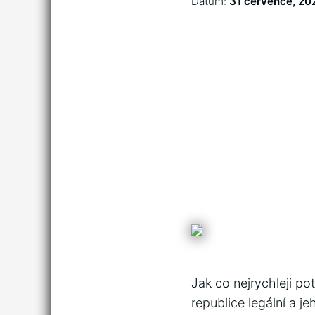
Datum:
31 července, 20
Jak co nejrychleji pot
republice legální a j