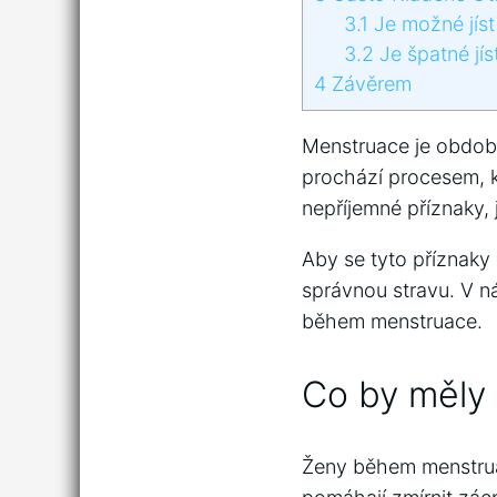
3.1
Je možné jís
3.2
Je špatné jí
4
Závěrem
Menstruace je období
prochází procesem, k
nepříjemné příznaky,
Aby se tyto příznaky
správnou stravu. V ná
během menstruace.
Co by měly
Ženy během menstruac