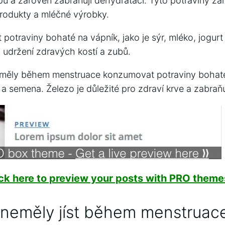
pu a zároveň zabraňují dehydrataci. Tyto potraviny zah
produkty a mléčné výrobky.
t potraviny bohaté na vápník, jako je sýr, mléko, jogur
o udržení zdravých kostí a zubů.
měly během menstruace konzumovat potraviny bohaté 
a semena. Železo je důležité pro zdraví krve a zabraňu
ick here to preview your posts with PRO themes
 neměly jíst během menstruac