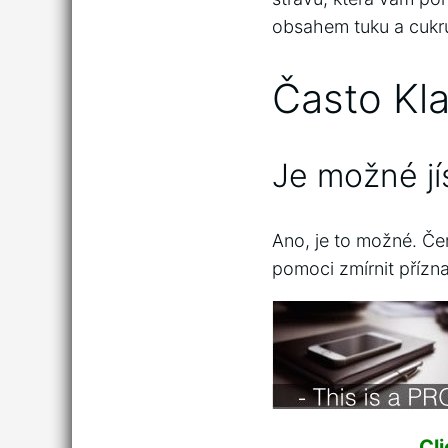
obsahem tuku a cukru 
Často Kl
Je možné j
Ano, je to možné. Če
pomoci zmírnit přízna
Cl