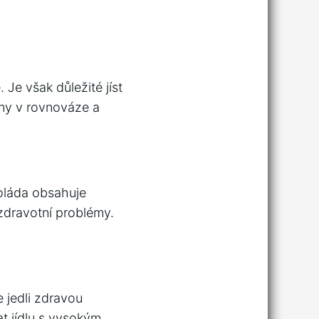
Je však důležité jíst
ny v rovnováze a
oláda obsahuje
zdravotní problémy.
 jedli zdravou
at jídlu s vysokým