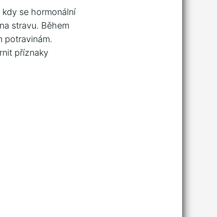
í, kdy se hormonální
e na stravu. Během
m potravinám.
rnit příznaky