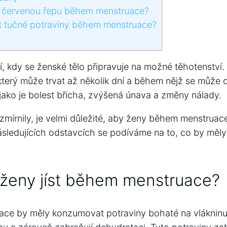
t červenou řepu během menstruace?
st tučné potraviny během menstruace?
, kdy se ženské tělo připravuje na možné těhotenství
terý může trvat až několik dní a během nějž se může o
 jako je bolest břicha, zvýšená únava a změny nálady.
 zmírnily, je velmi důležité, aby ženy během menstrua
sledujících odstavcích se podíváme na to, co by měly 
 ženy jíst během menstruace?
e by měly konzumovat potraviny bohaté na vlákninu a