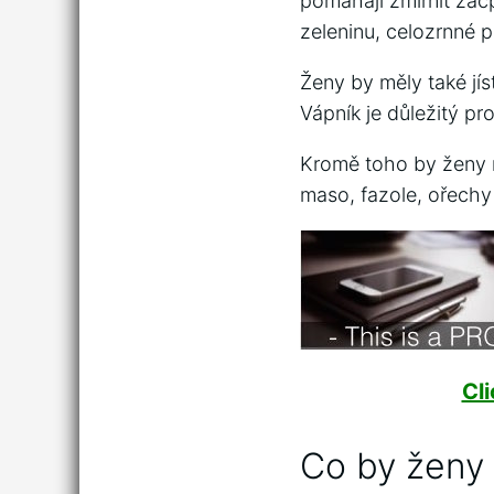
pomáhají zmírnit zác
zeleninu, celozrnné 
Ženy by měly také jís
Vápník je důležitý pr
Kromě toho by ženy 
maso, fazole, ořechy 
Cl
Co by ženy