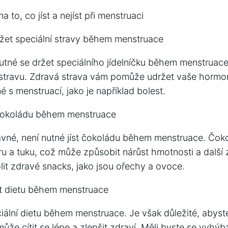
 to, co jíst a nejíst při menstruaci
ržet speciální stravy během menstruace
utné se držet speciálního jídelníčku během menstruace. 
stravu. Zdravá strava vám pomůže udržet vaše hormo
é s menstruací, jako je například bolest.
 čokoládu během menstruace
avné, není nutné jíst čokoládu během menstruace. Čok
u a tuku, což může způsobit nárůst hmotnosti a další 
olit zdravé snacks, jako jsou ořechy a ovoce.
et dietu během menstruace
iální dietu během menstruace. Je však důležité, abyste
ůže cítit se lépe a zlepšit zdraví. Měli byste se vyhýb