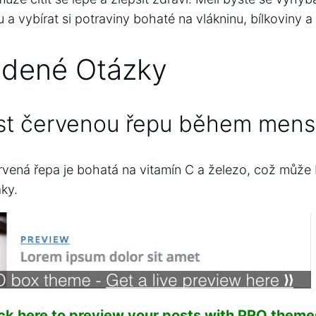
a vybírat si potraviny bohaté na vlákninu, bílkoviny a
adené Otázky
íst červenou řepu během mens
rvená řepa je bohatá na vitamín C a železo, což můž
ky.
ick here to preview your posts with PRO themes