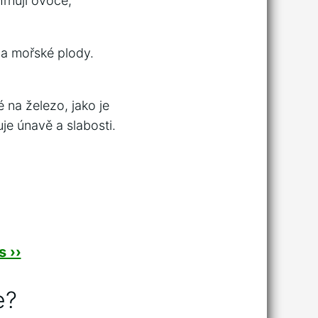
rnují ovoce,
t a mořské plody.
na železo, jako je
je únavě a slabosti.
 ››
e?