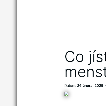
Co jís
menst
Datum:
26 února, 2025