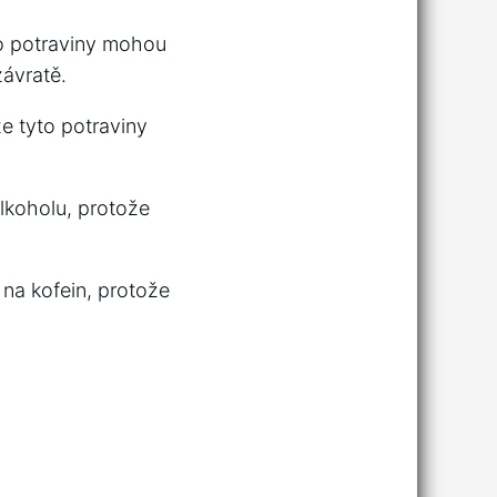
to potraviny mohou
závratě.
e tyto potraviny
koholu, protože
na kofein, protože