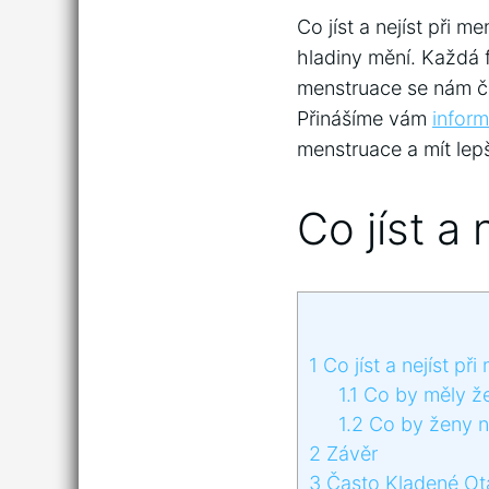
Co jíst a nejíst při 
hladiny mění. Každá f
menstruace se nám ča
Přinášíme vám
infor
menstruace a mít lepš
Co jíst a 
1
Co jíst a nejíst při
1.1
Co by měly že
1.2
Co by ženy n
2
Závěr
3
Často Kladené Ot