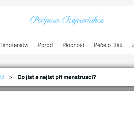
Těhotenství
Porod
Plodnost
Péče o Děti
ví
>
Co jíst a nejíst při menstruaci?