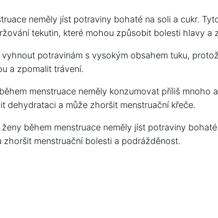
uace neměly jíst potraviny bohaté na soli a cukr. Ty
žování tekutin, které mohou způsobit bolesti hlavy a 
y vyhnout potravinám s vysokým obsahem tuku, protož
 a zpomalit trávení.
během menstruace neměly konzumovat příliš mnoho al
t dehydrataci a může zhoršit menstruační křeče.
 ženy během menstruace neměly jíst potraviny bohaté 
 zhoršit menstruační bolesti a podrážděnost.