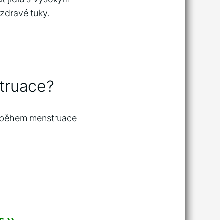
 zdravé tuky.
truace?
e během menstruace
 ››