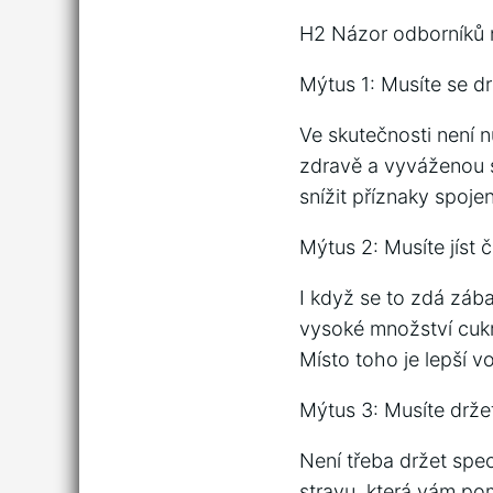
H2 Názor odborníků na
Mýtus 1: Musíte se d
Ve skutečnosti není n
zdravě a vyváženou 
snížit příznaky spojen
Mýtus 2: Musíte jíst
I když se to zdá záb
vysoké množství cukr
Místo toho je lepší v
Mýtus 3: Musíte drž
Není třeba držet spec
stravu, která vám pom