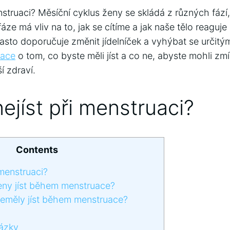
menstruaci? Měsíční cyklus ženy se skládá z různých fáz
áze má vliv na to, jak se cítíme a jak naše tělo reaguj
sto doporučuje změnit jídelníček a vyhýbat se určitý
mace
o tom, co byste měli jíst a co ne, abyste mohli zmí
í zdraví.
nejíst při menstruaci?
Contents
 menstruaci?
ny jíst během menstruace?
eměly jíst během menstruace?
ázky