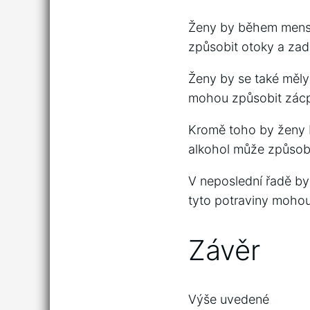
Ženy by během menstr
způsobit otoky a zadr
Ženy by se také měl
mohou způsobit zácpu
Kromě toho by ženy 
alkohol může způsobi
V neposlední řadě by
tyto potraviny mohou
Závěr
Výše uvedené