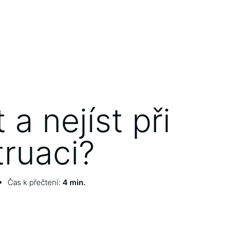
t a nejíst při
ruaci?
Čas k přečtení:
4 min.