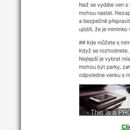
Než se vydáte ven s m
mohou nastat. Nezapo
a bezpečně přepravit 
ujistili, že je miminko
## Kde můžete s mi
Když se rozhodnete, ž
Nejlepší je vybrat mí
mohou být parky, zah
odpoledne venku s m
Cl