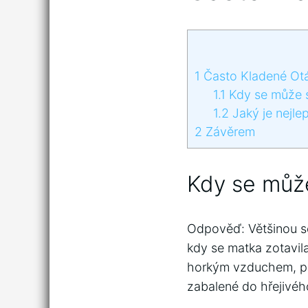
1
Často Kladené Ot
1.1
Kdy se může 
1.2
Jaký je nejle
2
Závěrem
Kdy se můž
Odpověď: Většinou s
kdy se matka zotavil
horkým vzduchem, pr
zabalené do hřejivéh