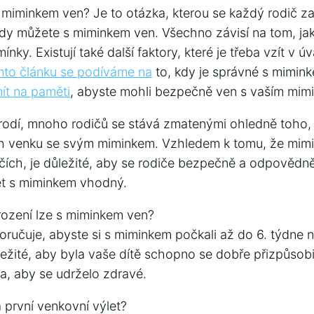
 miminkem ven? Je to otázka, kterou se každý rodič zaj
kdy můžete s miminkem ven. Všechno závisí na tom, jak 
nky. Existují také další faktory, které je třeba vzít v ú
mto článku se podíváme na
to, kdy je správné s mimin
mít na paměti
, abyste mohli bezpečně ven s vaším mim
arodí, mnoho rodičů se stává zmatenými ohledně toho,
h venku se svým miminkem. Vzhledem k tomu, že mimin
ičích, je důležité, aby se rodiče bezpečně a odpovědn
let s miminkem vhodný.
ození lze s miminkem ven?
oručuje, abyste si s miminkem počkali až do 6. týdne 
ůležité, aby byla vaše dítě schopno se dobře přizpůso
la, aby se udrželo zdravé.
a první venkovní výlet?