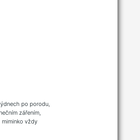
týdnech po porodu,
unečním zářením,
o miminko vždy