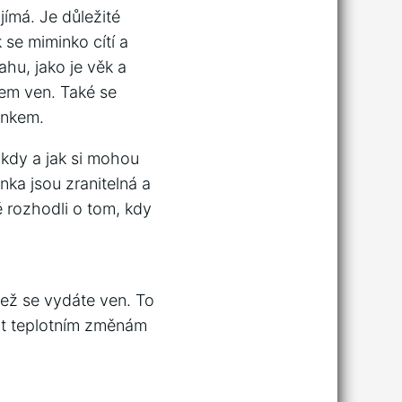
ímá. Je důležité
se miminko cítí a
vahu, jako je věk a
kem ven. Také se
inkem.
 kdy a jak si mohou
ka jsou zranitelná a
ě rozhodli o tom, kdy
než se vydáte ven. To
bit teplotním změnám