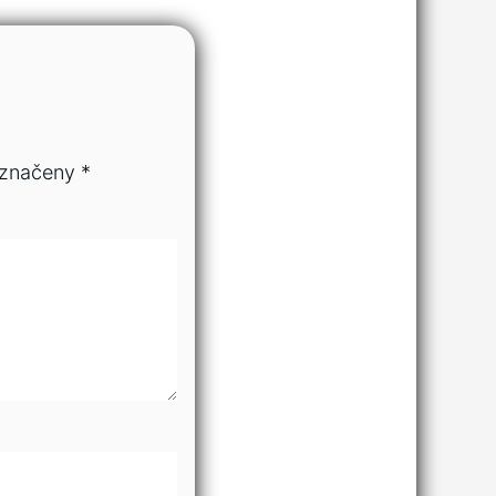
označeny
*