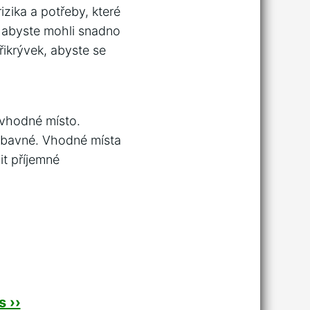
izika a potřeby, které
 abyste mohli snadno
řikrývek, abyste se
 vhodné místo.
 zábavné. Vhodné místa
t příjemné
 ››