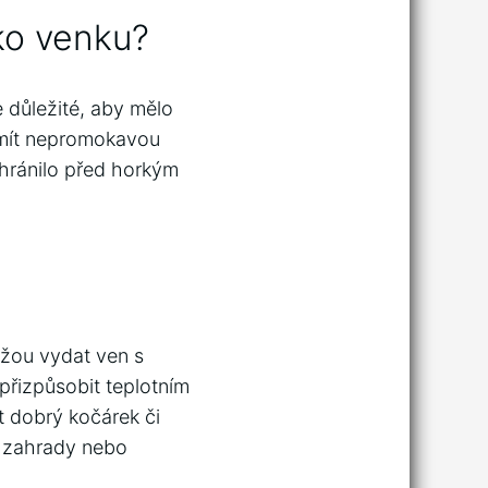
nko venku?
e důležité, aby mělo
 mít nepromokavou
chránilo před horkým
ůžou vydat ven s
přizpůsobit teplotním
it dobrý kočárek či
y, zahrady nebo