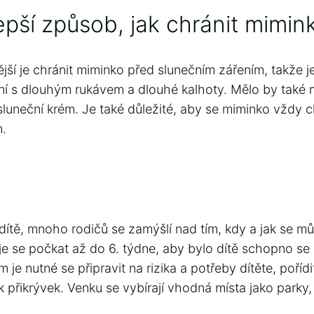
lepší způsob, jak chránit mimi
ší je chránit miminko před slunečním zářením, takže j
ní s dlouhým rukávem a dlouhé kalhoty. Mělo by také
 sluneční krém. Je také důležité, aby se miminko vždy 
.
 dítě, mnoho rodičů se zamýšlí nad tím, kdy a jak se m
 se počkat až do 6. týdne, aby bylo dítě schopno se 
je nutné se připravit na rizika a potřeby dítěte, poříd
k přikrývek. Venku se vybírají vhodná místa jako park