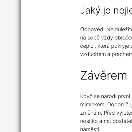
Jaký je nej
Odpověď: Nejdůležitěj
na sobě vždy obleče
čepici, která pokryje
vzduchem a prachem
Závěrem
Když se narodí první
miminkem. Doporučuje
změnám. Před výletem 
nosítko a mít dostate
náměstí.