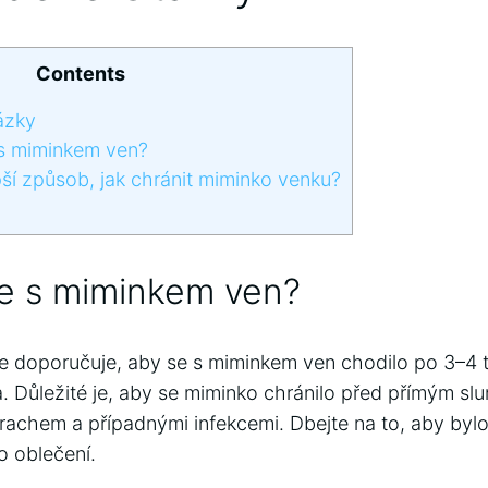
Contents
ázky
s miminkem ven?
pší způsob, jak chránit miminko venku?
e s miminkem ven?
e doporučuje, aby se s miminkem ven chodilo po 3–4 
a. Důležité je, aby se miminko chránilo před přímým sl
achem a případnými infekcemi. Dbejte na to, aby byl
o oblečení.