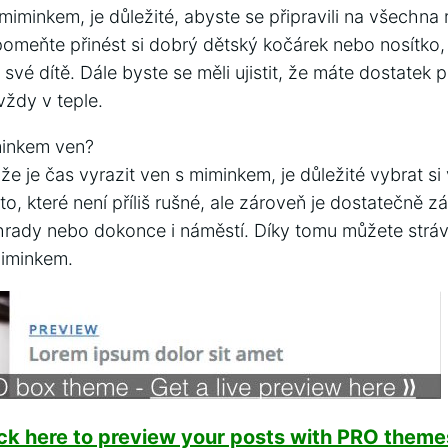
iminkem, je důležité, abyste se připravili na všechna r
meňte přinést si dobrý dětský kočárek nebo nosítko,
své dítě. Dále byste se měli ujistit, že máte dostatek p
 vždy v teple.
minkem ven?
e je čas vyrazit ven s miminkem, je důležité vybrat si
sto, které není příliš rušné, ale zároveň je dostatečně
rady nebo dokonce i náměstí. Díky tomu můžete strávi
iminkem.
ick here to preview your posts with PRO themes