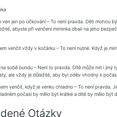
nka
 ven jen po očkování – To není pravda. Děti mohou bý
ežité, abyste při venčení miminka dbali na jeho bezpeč
em venčit vždy v kočárku – To není nutné. Když je mim
 na sobě bundu – Není to pravda. Dítě může mít i jiný t
sty, ale vždy je důležité, aby byl oděv vhodný k počasí
em venčit, když je venku chladno – To není pravda. 
ladném počasí by mělo být krátké a dítě by mělo být 
adené Otázky