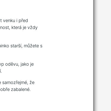
t venku i před
nost, která je vždy
inko starší, můžete s
yp oděvu, jako je
.
Je samozřejmé, že
dobře zabalené.