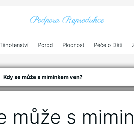
Těhotenství
Porod
Plodnost
Péče o Děti
Kdy se může s miminkem ven?
e může s mimi