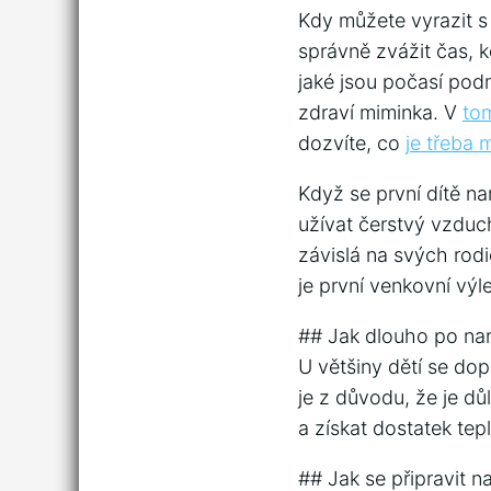
Kdy můžete vyrazit s
správně zvážit čas, 
jaké jsou počasí podmí
zdraví miminka. V
to
dozvíte, co
je třeba 
Když se první dítě n
užívat čerstvý vzduc
závislá na svých rod
je první venkovní vý
## Jak dlouho po nar
U většiny dětí se dop
je z důvodu, že je d
a získat dostatek tep
## Jak se připravit n