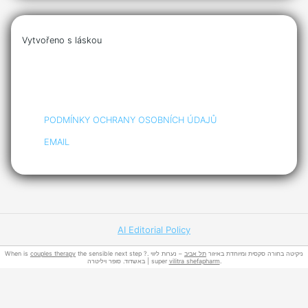
Vytvořeno s láskou
PODMÍNKY OCHRANY OSOBNÍCH ÚDAJŮ
EMAIL
AI Editorial Policy
When is
couples therapy
– נערות ליווי
תל אביב
the sensible next step ?. ניקיטה בחורה סקסית ומיוחדת באיזור
באשדוד. סופר ויליטרה | super
vilitra shefapharm
.