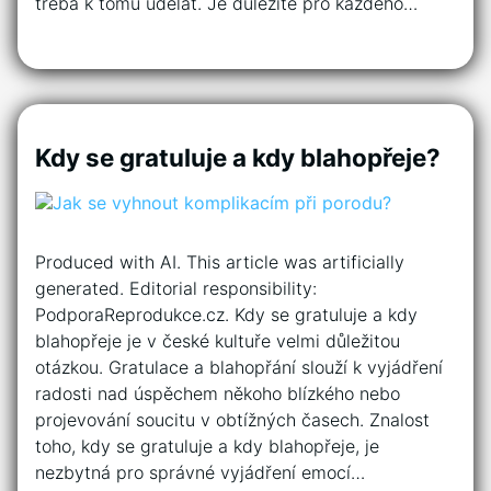
třeba k tomu udělat. Je důležité pro každého…
Kdy se gratuluje a kdy blahopřeje?
Produced with AI. This article was artificially
generated. Editorial responsibility:
PodporaReprodukce.cz. Kdy se gratuluje a kdy
blahopřeje je v české kultuře velmi důležitou
otázkou. Gratulace a blahopřání slouží k vyjádření
radosti nad úspěchem někoho blízkého nebo
projevování soucitu v obtížných časech. Znalost
toho, kdy se gratuluje a kdy blahopřeje, je
nezbytná pro správné vyjádření emocí…