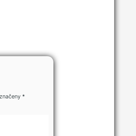
označeny
*