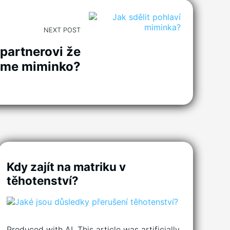
NEXT POST
 partnerovi že
ame miminko?
Kdy zajít na matriku v
těhotenství?
Produced with AI. This article was artificially