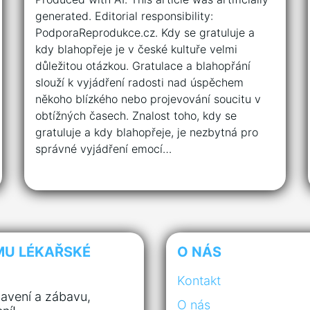
generated. Editorial responsibility:
PodporaReprodukce.cz. Kdy se gratuluje a
kdy blahopřeje je v české kultuře velmi
důležitou otázkou. Gratulace a blahopřání
slouží k vyjádření radosti nad úspěchem
někoho blízkého nebo projevování soucitu v
obtížných časech. Znalost toho, kdy se
gratuluje a kdy blahopřeje, je nezbytná pro
správné vyjádření emocí…
MU LÉKAŘSKÉ
O NÁS
Kontakt
avení a zábavu,
O nás