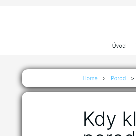
Úvod
Home
>
Porod
>
Kdy k