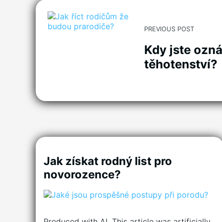
PREVIOUS POST
Kdy jste ozná
těhotenství?
Jak získat rodný list pro
novorozence?
Produced with AI. This article was artificially