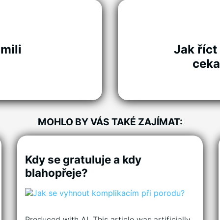
mili
Jak říct
cek
MOHLO BY VÁS TAKÉ ZAJÍMAT:
Kdy se gratuluje a kdy
blahopřeje?
Produced with AI. This article was artificially