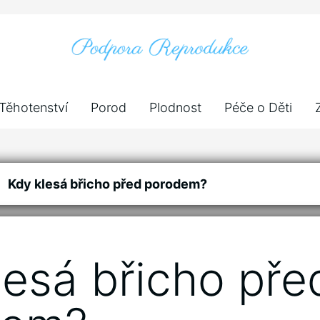
Těhotenství
Porod
Plodnost
Péče o Děti
Kdy klesá břicho před porodem?
lesá břicho pře