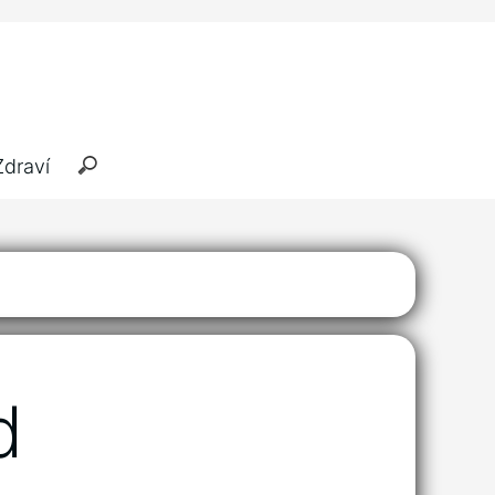
Zdraví
d