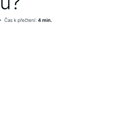
u?
Čas k přečtení:
4 min.