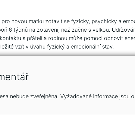
é pro novou matku zotavit se fyzicky, psychicky a em
poň 6 týdnů na zotavení, než začne s velkou. Udržován
kontaktu s přáteli a rodinou může pomoci obnovit energi
ležité vzít v úvahu fyzický a emocionální stav.
mentář
esa nebude zveřejněna.
Vyžadované informace jsou 