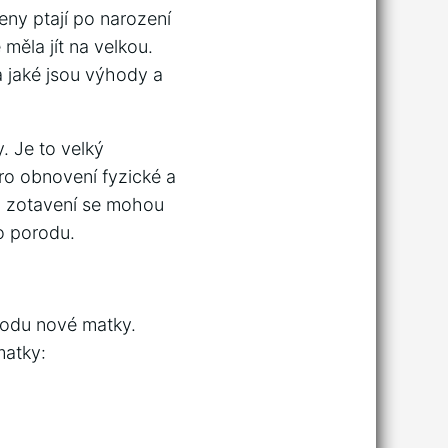
eny ptají po narození
měla jít na velkou.
a jaké jsou výhody a
. Je to velký
pro obnovení fyzické a
o zotavení se mohou
o porodu.
hodu nové matky.
matky: