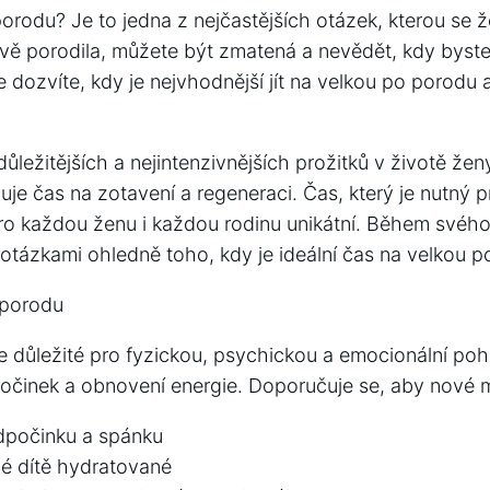
porodu? Je to jedna z nejčastějších otázek, kterou se ž
ávě porodila, můžete být zmatená a nevědět, kdy byste 
 dozvíte, kdy je nejvhodnější jít na velkou po porodu 
ůležitějších a nejintenzivnějších prožitků v životě ženy
je čas na zotavení a regeneraci. Čas, který je nutný 
ro každou ženu i každou rodinu unikátní. Během svéh
otázkami ohledně toho, kdy je ideální čas na velkou p
 porodu
e důležité pro fyzickou, psychickou a emocionální po
očinek a obnovení energie. Doporučuje se, aby nové 
dpočinku a spánku
vé dítě hydratované