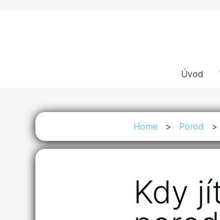
Úvod
Home
>
Porod
>
Kdy jí