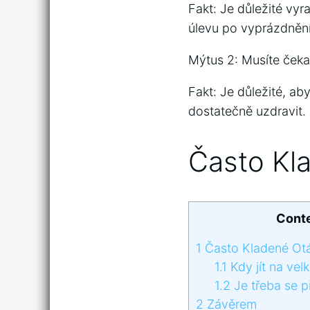
Fakt: Je důležité vyr
úlevu po vyprázdnění 
Mýtus 2: Musíte čeka
Fakt: Je důležité, ab
dostatečně uzdravit. 
Často Kl
Cont
1
Často Kladené Ot
1.1
Kdy jít na ve
1.2
Je třeba se p
2
Závěrem