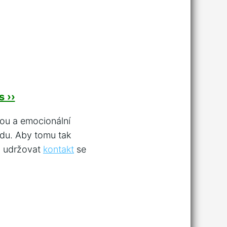
 ››
kou a emocionální
du. Aby tomu tak
 a udržovat
kontakt
se