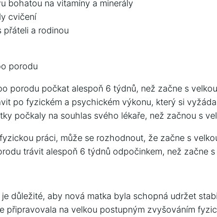
vu bohatou na vitamíny a minerály
y cvičení
 přáteli a rodinou
 po porodu
po porodu počkat alespoň 6 týdnů, než začne s velkou.
tavit po fyzickém a psychickém výkonu, který si vyžád
tky počkaly na souhlas svého lékaře, než začnou s ve
yzickou práci, může se rozhodnout, že začne s velko
rodu trávit alespoň 6 týdnů odpočinkem, než začne s 
 je důležité, aby nová matka byla schopná udržet stabi
e připravovala na velkou postupným zvyšováním fyzické