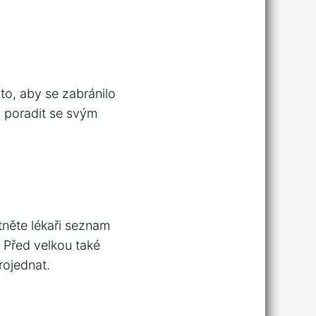
to, aby se zabránilo
m poradit se svým
tněte lékaři seznam
. Před velkou také
rojednat.