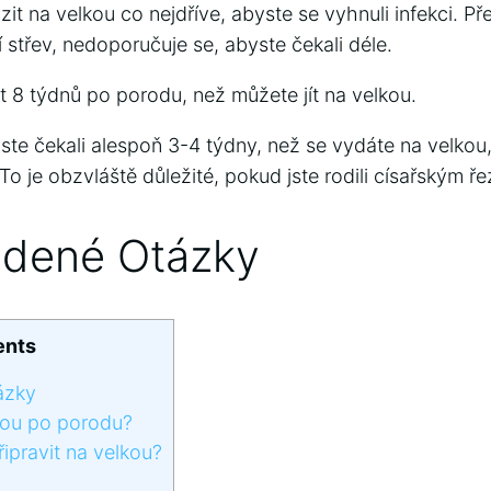
azit na velkou co nejdříve, abyste se vyhnuli infekci. P
střev, nedoporučuje se, abyste čekali déle.
t 8 týdnů po porodu, než můžete jít na velkou.
yste čekali alespoň 3-4 týdny, než se vydáte na velkou
To je obzvláště důležité, pokud jste rodili císařským ř
adené Otázky
ents
ázky
lkou po porodu?
řipravit na velkou?