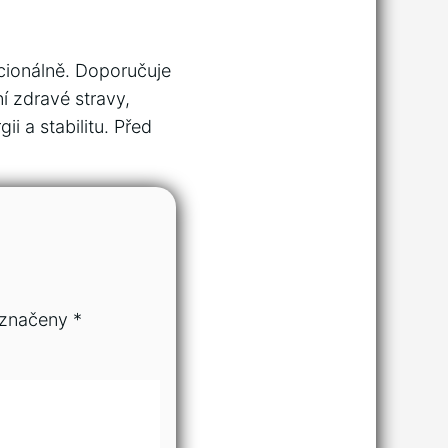
ocionálně. Doporučuje
í zdravé stravy,
i a stabilitu. Před
označeny
*