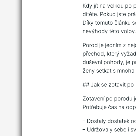
Kdy jít na velkou po 
dítěte. Pokud jste pr
Díky tomuto článku se
nevýhody této volby.
Porod je jedním z nejd
přechod, který vyžadu
duševní pohody, je p
ženy setkat s mnoha 
## Jak se zotavit po
Zotavení po porodu j
Potřebuje čas na odp
– Dostaly dostatek o
– Udržovaly sebe i s