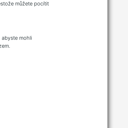
řestože můžete pocítit
, abyste mohli
ezem.