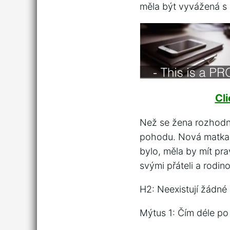
měla být vyvážená s
Cl
Než se žena rozhodne
pohodu. Nová matka 
bylo, měla by mít prav
svými přáteli a rodino
H2: Neexistují žádné
Mýtus 1: Čím déle po