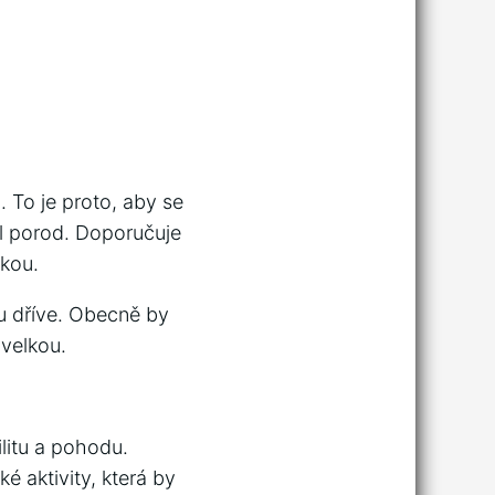
 To je proto, aby se
al porod. Doporučuje
lkou.
u dříve. Obecně by
velkou.
litu a pohodu.
 aktivity, která by