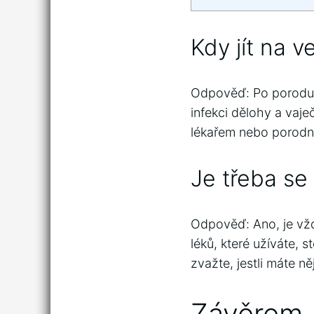
Kdy jít na 
Odpověď: Po porodu j
infekci dělohy a vaje
lékařem nebo porodn
Je třeba se 
Odpověď: Ano, je vžd
léků, které užíváte, 
zvažte, jestli máte n
Závěrem