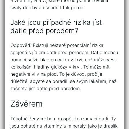
a vitamíny B a C, které mohou pomoci uvolnit
svaly dělohy a usnadnit tak porod.
Jaké jsou případné rizika jíst
datle před porodem?
Odpověď: Existují některé potenciální rizika
spojená s jídlem datlí před porodem. Datle mohou
pomoci snížit hladinu cukru v krvi, což může vést
ke kolísání hladiny glukózy v krvi. To může mít
negativní vliv na plod. To je důvod, proč je
důležité, abyste se poradili se svým lékařem, než
začnete jíst datle před porodem.
Závěrem
Těhotné ženy mohou prospět konzumací datlí. Ty
jsou bohaté na vitamíny a minerály, jako je draslík,