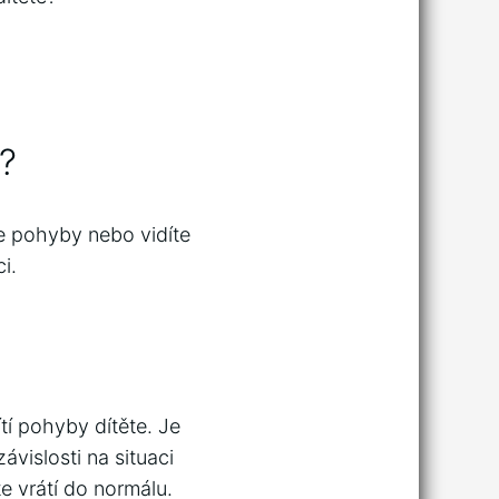
?
te pohyby nebo vidíte
i.
tí pohyby dítěte. Je
vislosti na situaci
e vrátí do normálu.