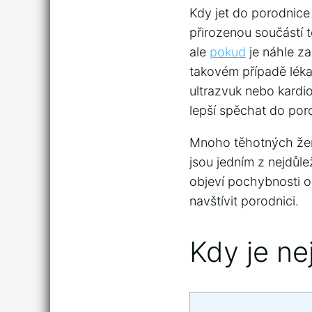
Kdy jet do porodnice 
přirozenou součástí t
ale
pokud
je náhle za
takovém případě lékař
ultrazvuk nebo kardiot
lepší spěchat do por
Mnoho těhotných žen 
jsou jedním z nejdůlež
objeví pochybnosti o
navštívit porodnici.
Kdy je ne