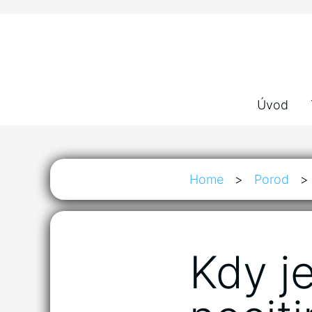
Úvod
Home
>
Porod
>
Kdy j