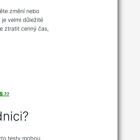
těte změní nebo
je velmi důležité
 ztratit cenný čas,
 ››
nici?
Tyto testy mohou