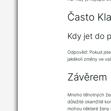
Často Kl
Kdy jet do 
Odpověď: Pokud jste 
jakékoli změny ve vaš
Závěrem
Mnoho těhotných žen 
důležité okamžitě kon
mohou některé ženy če