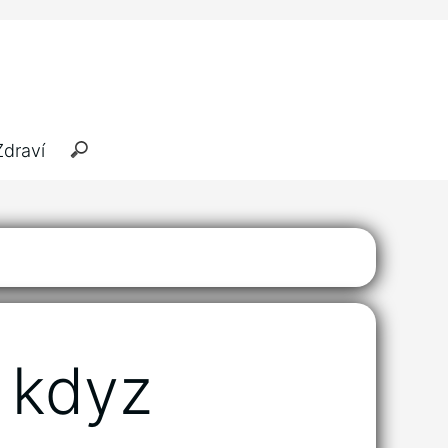
Zdraví
 kdyz