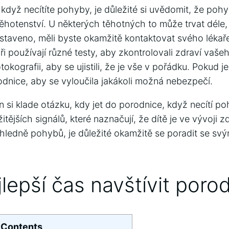
když necítíte pohyby, je důležité si uvědomit, že poh
ěhotenství. U některých těhotných to může trvat déle, 
staveno, měli byste okamžitě kontaktovat svého lékař
i používají různé testy, aby zkontrolovali zdraví vašeh
okografii, aby se ujistili, že je vše v pořádku. Pokud j
odnice, aby se vyloučila jakákoli možná nebezpečí.
si klade otázku, kdy jet do porodnice, když necítí p
itějších signálů, které naznačují, že dítě je ve vývoji 
hledně pohybů, je důležité okamžitě se poradit se sv
jlepší čas navštívit porod
Contents