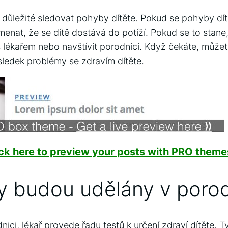
 důležité sledovat pohyby dítěte. Pokud se pohyby dí
enat, že se dítě dostává do potíží. Pokud se to stane, 
 lékařem nebo navštívit porodnici. Když čekáte, můžete
sledek problémy se zdravím dítěte.
ick here to preview your posts with PRO themes
y budou udělány v porod
nici, lékař provede řadu testů k určení zdraví dítěte. 