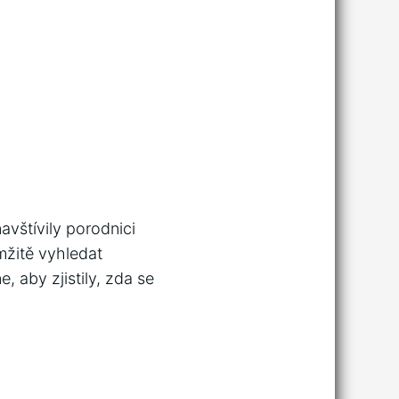
avštívily porodnici
mžitě vyhledat
 aby zjistily, zda se