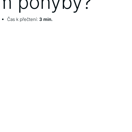
im pohyby?
Čas k přečtení:
3 min.