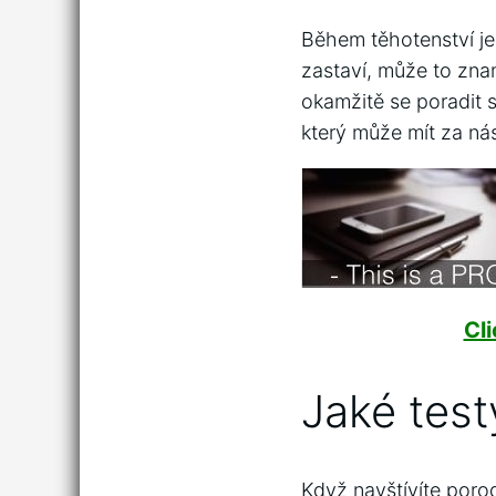
Během těhotenství je
zastaví, může to znam
okamžitě se poradit s
který může mít za ná
Cl
Jaké test
Když navštívíte porod