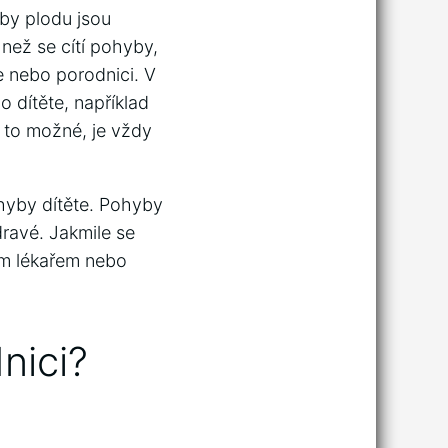
yby plodu jsou
než se cítí pohyby,
e nebo porodnici. V
o dítěte, například
e to možné, je vždy
ohyby dítěte. Pohyby
zdravé. Jakmile se
ým lékařem nebo
nici?