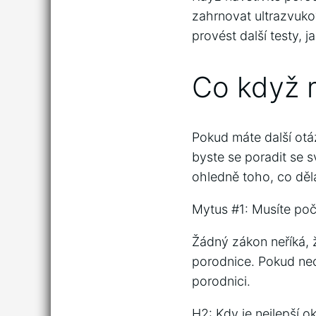
zahrnovat ultrazvuko
provést další testy, j
Co když 
Pokud máte další otáz
byste se poradit se 
ohledně toho, co dělat
Mytus #1: Musíte poč
Žádný zákon neříká, 
porodnice. Pokud nec
porodnici.
H2: Kdy je nejlepší o