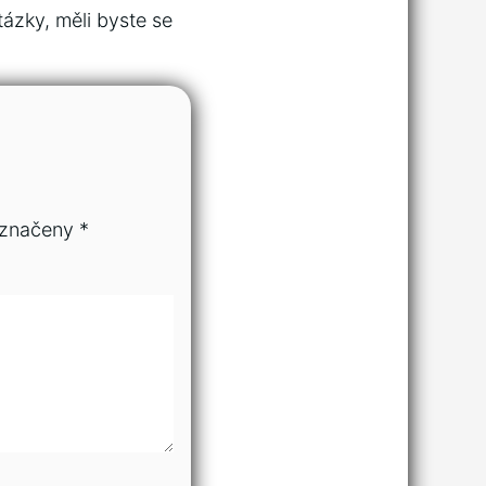
tázky, měli byste se
označeny
*