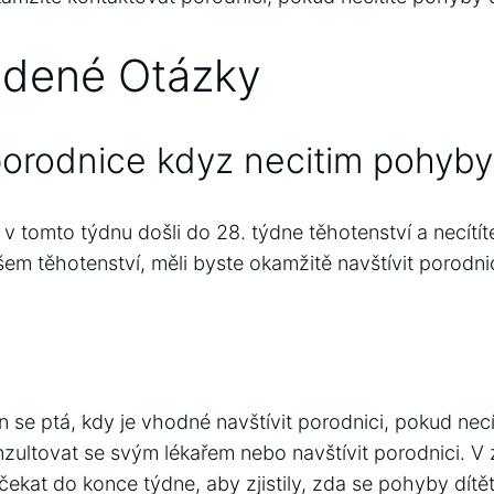
adené Otázky
porodnice kdyz necitim pohyby
v tomto týdnu došli do 28. týdne těhotenství a necítí
em těhotenství, měli byste okamžitě navštívit porodnic
se ptá, kdy je vhodné navštívit porodnici, pokud necí
zultovat se svým lékařem nebo navštívit porodnici. V zá
kat do konce týdne, aby zjistily, zda se pohyby dítět