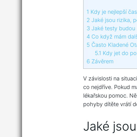
1
Kdy je nejlepší čas
2
Jaké jsou rizika, 
3
Jaké testy budou 
4
Co když mám dalš
5
Často Kladené Ot
5.1
Kdy jet do po
6
Závěrem
V závislosti na situac
co nejdříve. Pokud m
lékařskou pomoc. Něk
pohyby dítěte vrátí d
Jaké jsou