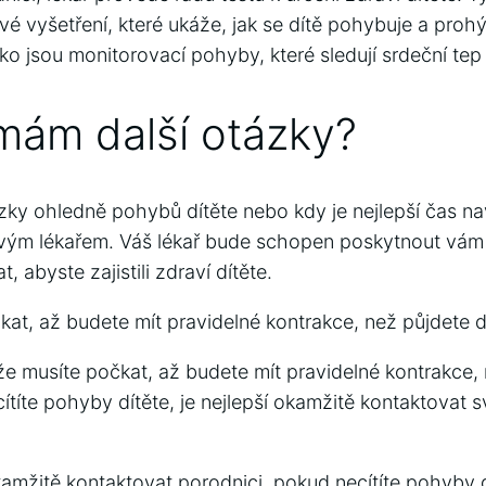
vé vyšetření, které ukáže, jak se dítě pohybuje a proh
ako jsou monitorovací pohyby, které sledují srdeční tep 
mám další otázky?
ky ohledně pohybů dítěte nebo kdy je nejlepší čas navš
svým lékařem. Váš lékař bude schopen poskytnout vám 
, abyste zajistili zdraví dítěte.
kat, až budete mít pravidelné kontrakce, než půjdete 
že musíte počkat, až budete mít pravidelné kontrakce,
ítíte pohyby dítěte, je nejlepší okamžitě kontaktovat 
kamžitě kontaktovat porodnici, pokud necítíte pohyby 