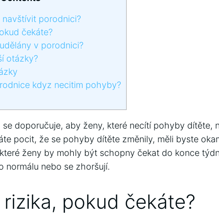
 navštívit porodnici?
pokud čekáte?
udělány v porodnici?
í otázky?
ázky
rodnice kdyz necitim pohyby?
i se doporučuje, aby ženy, které necítí pohyby dítěte, n
áte pocit, že se pohyby dítěte změnily, měli byste oka
teré ženy by mohly být schopny čekat do konce týdne,
o normálu nebo se zhoršují.
 rizika, pokud čekáte?