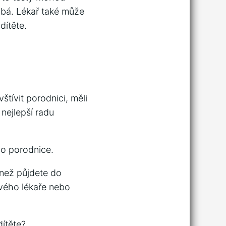
ýbá. Lékař také může
dítěte.
tívit porodnici, měli
nejlepší radu
do porodnice.
 než půjdete do
svého lékaře nebo
dítěte?