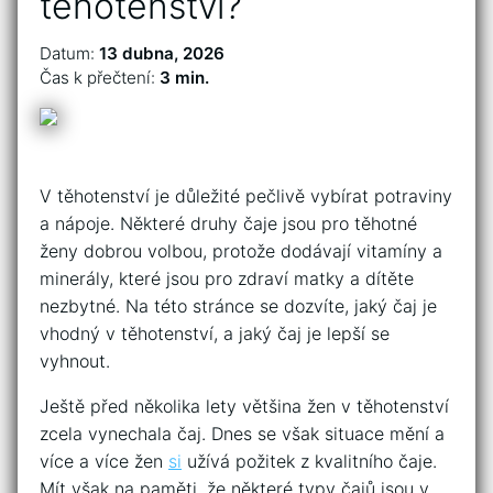
těhotenství?
Datum:
13 dubna, 2026
Čas k přečtení:
3 min.
V těhotenství je důležité pečlivě vybírat potraviny
a nápoje. Některé druhy čaje jsou pro těhotné
ženy dobrou volbou, protože dodávají vitamíny a
minerály, které jsou pro zdraví matky a dítěte
nezbytné. Na této stránce se dozvíte, jaký čaj je
vhodný v těhotenství, a jaký čaj je lepší se
vyhnout.
Ještě před několika lety většina žen v těhotenství
zcela vynechala čaj. Dnes se však situace mění a
více a více žen
si
užívá požitek z kvalitního čaje.
Mít však na paměti, že některé typy čajů jsou v