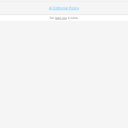
AI Editorial Policy
Das
team ross
& kühne.