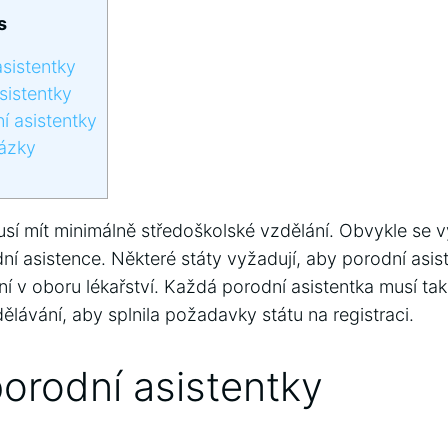
s
sistentky
sistentky
í asistentky
ázky
usí mít minimálně středoškolské vzdělání. Obvykle se 
í asistence. Některé státy vyžadují, aby porodní asist
í v oboru lékařství. Každá porodní asistentka musí ta
lávání, aby splnila požadavky státu na registraci.
orodní asistentky