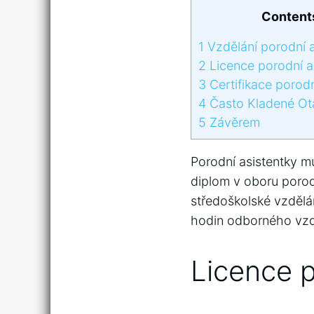
Content
1
Vzdělání porodní a
2
Licence porodní a
3
Certifikace porodn
4
Často Kladené Ot
5
Závěrem
Porodní asistentky m
diplom v oboru porodn
středoškolské vzdělán
hodin odborného vzdě
Licence p