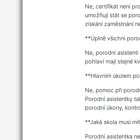
Ne, certifikát není p
umožňují stát se porod
získání zaměstnání n
**Úplně všichni porod
Ne, porodní asistenti
pohlaví mají stejné k
**Hlavním úkolem por
Ne, pomoc při porodu 
Porodní asistentky ta
porodní úkony, kontro
**Jaká skola musí mít
Porodní asistentka n