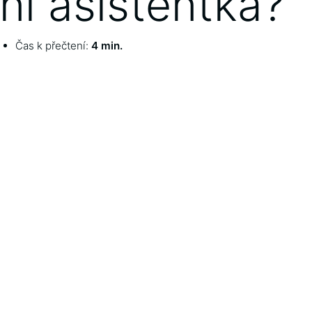
ní asistentka?
Čas k přečtení:
4 min.