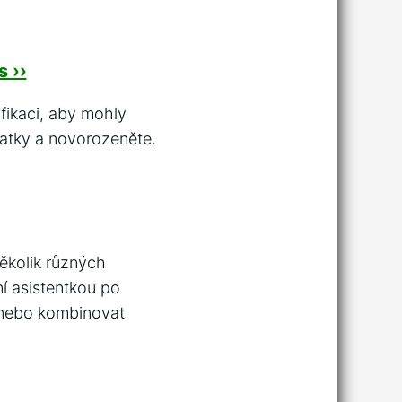
 ››
ifikaci, aby mohly
matky a novorozeněte.
ěkolik různých
ní asistentkou po
y nebo kombinovat