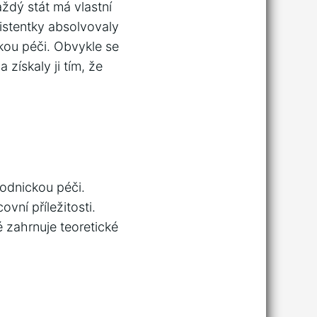
aždý stát má vlastní
istentky absolvovaly
kou péči. Obvykle se
získaly ji tím, že
rodnickou péči.
ovní příležitosti.
é zahrnuje teoretické