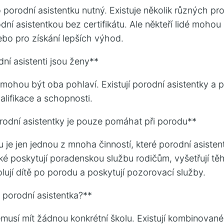
ro porodní asistentku nutný. Existuje několik různých pr
ní asistentkou bez certifikátu. Ale někteří lidé mohou c
ebo pro získání lepších výhod.
ní asistenti jsou ženy**
 mohou být oba pohlaví. Existují porodní asistentky a p
valifikace a schopnosti.
odní asistentky je pouze pomáhat při porodu**
je jen jednou z mnoha činností, které porodní asisten
ké poskytují poradenskou službu rodičům, vyšetřují tě
lují dítě po porodu a poskytují pozorovací služby.
 porodní asistentka?**
emusí mít žádnou konkrétní školu. Existují kombinované