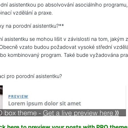
odní asistentkou po absolvování asociálního programu, 
nací vzdělání a praxe.
y na porodní asistentku?**
 asistentku se mohou lišit v závislosti na tom, jakým
. Obecně vzato budou požadovat vysoké střední vzděl
t nebo kombinovaný program. Také bude vyžadována pr
kaci pro porodní asistentku?
ick here to preview your posts with PRO themes