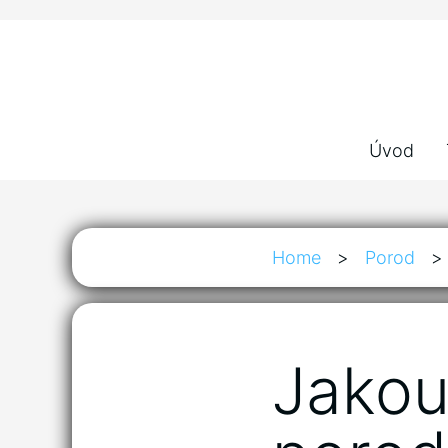
Úvod
Home
>
Porod
>
Jakou