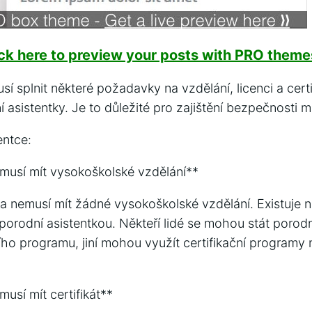
ick here to preview your posts with PRO themes
sí splnit některé požadavky na vzdělání, licenci a cert
 asistentky. Je to důležité pro zajištění bezpečnosti 
entce:
 musí mít vysokoškolské vzdělání**
ka nemusí mít žádné vysokoškolské vzdělání. Existuje n
 porodní asistentkou. Někteří lidé se mohou stát porod
ího programu, jiní mohou využít certifikační program
musí mít certifikát**