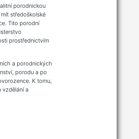
alitní porodnickou
 mít středoškolské
ce. Tito porodní
isterstvo
sti prostřednictvím
dních a porodnických
enství, porodu a po
novorozence. K tomu,
 vzdělání a