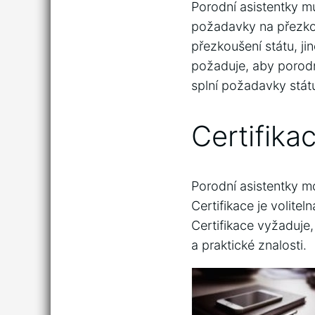
Porodní asistentky mu
požadavky na přezkou
přezkoušení státu, j
požaduje, aby porodní
splní požadavky státu
Certifika
Porodní asistentky m
Certifikace je volitel
Certifikace vyžaduje,
a praktické znalosti.