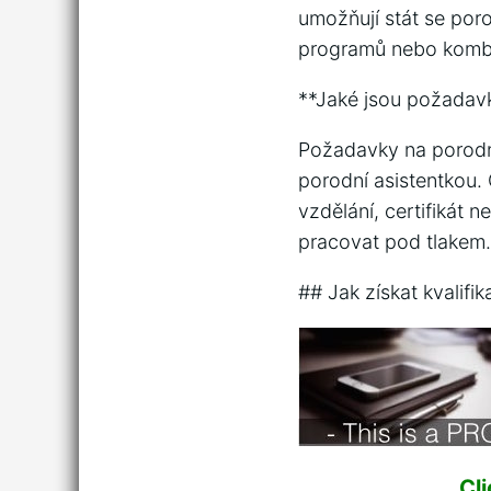
umožňují stát se por
programů nebo kombi
**Jaké jsou požadavk
Požadavky na porodní
porodní asistentkou
vzdělání, certifiká
pracovat pod tlakem.
## Jak získat kvalifi
Cl