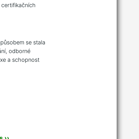
certifikačních
 způsobem se stala
ání, odborné
axe a schopnost
 ››