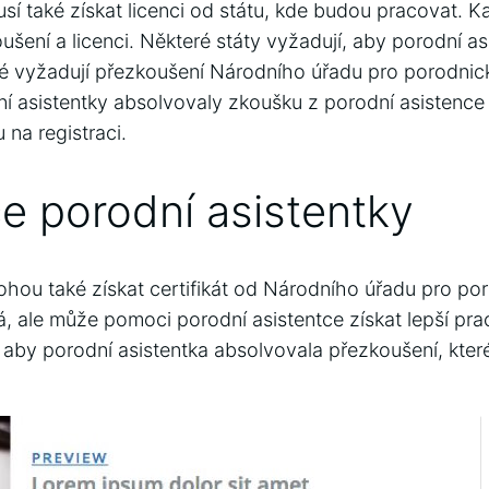
sí také získat licenci od státu, kde budou pracovat. K
šení a licenci. Některé státy vyžadují, aby porodní as
iné vyžadují přezkoušení Národního úřadu pro porodnic
 asistentky absolvovaly zkoušku z porodní asistence a 
 na registraci.
ce porodní asistentky
ohou také získat certifikát od Národního úřadu pro po
ná, ale může pomoci porodní asistentce získat lepší prac
 aby porodní asistentka absolvovala přezkoušení, kter