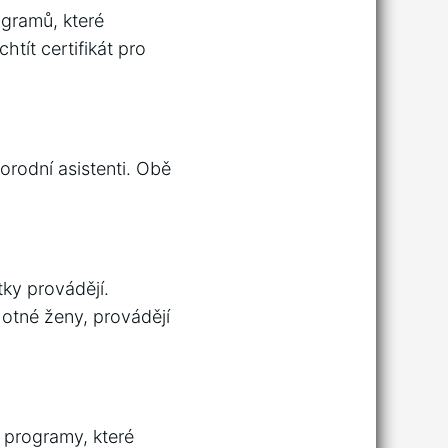
ogramů, které
htít certifikát pro
orodní asistenti. Obě
tky provádějí.
hotné ženy, provádějí
 programy, které