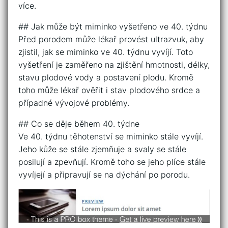
více.
## Jak může být miminko vyšetřeno ve 40. týdnu
Před porodem může lékař provést ultrazvuk, aby
zjistil, jak se miminko ve 40. týdnu vyvíjí. Toto
vyšetření je zaměřeno na zjištění hmotnosti, délky,
stavu plodové vody a postavení plodu. Kromě
toho může lékař ověřit i stav plodového srdce a
případné vývojové problémy.
## Co se děje během 40. týdne
Ve 40. týdnu těhotenství se miminko stále vyvíjí.
Jeho kůže se stále zjemňuje a svaly se stále
posilují a zpevňují. Kromě toho se jeho plíce stále
vyvíjejí a připravují se na dýchání po porodu.