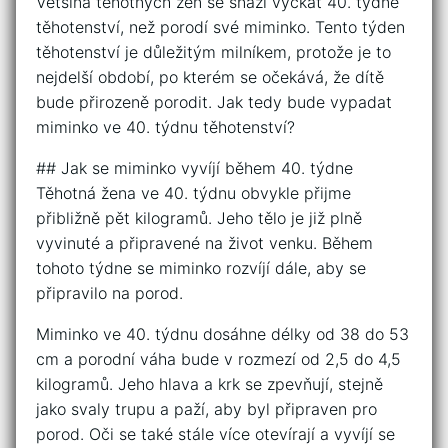
Většina těhotných žen se snaží vyčkat 40. týdne
těhotenství, než porodí své miminko. Tento týden
těhotenství je důležitým milníkem, protože je to
nejdelší období, po kterém se očekává, že dítě
bude přirozeně porodit. Jak tedy bude vypadat
miminko ve 40. týdnu těhotenství?
## Jak se miminko vyvíjí během 40. týdne
Těhotná žena ve 40. týdnu obvykle přijme
přibližně pět kilogramů. Jeho tělo je již plně
vyvinuté a připravené na život venku. Během
tohoto týdne se miminko rozvíjí dále, aby se
připravilo na porod.
Miminko ve 40. týdnu dosáhne délky od 38 do 53
cm a porodní váha bude v rozmezí od 2,5 do 4,5
kilogramů. Jeho hlava a krk se zpevňují, stejně
jako svaly trupu a paží, aby byl připraven pro
porod. Oči se také stále více otevírají a vyvíjí se