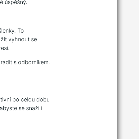
ké úspěšný.
šlenky. To
žit vyhnout se
esi.
radit s odborníkem,
ktivní po celou dobu
abyste se snažili