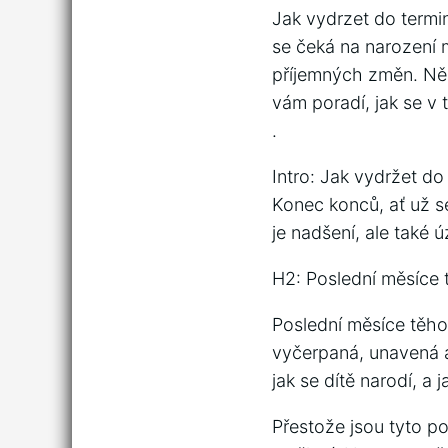
Jak vydrzet do termi
se čeká na narození m
příjemných změn. Něk
vám poradí, jak se v 
.
Intro: Jak vydržet do
Konec konců, ať už se
je nadšení, ale také ú
H2: Poslední měsíce 
Poslední měsíce těhot
vyčerpaná, unavená a
jak se dítě narodí, a
Přestože jsou tyto poc