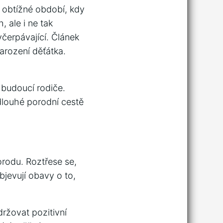
 obtížné období, kdy
, ale i ne tak
čerpávající. Článek
narození děťátka.
 budoucí rodiče.
 dlouhé porodní cestě
orodu. Roztřese se,
bjevují obavy o to,
držovat pozitivní