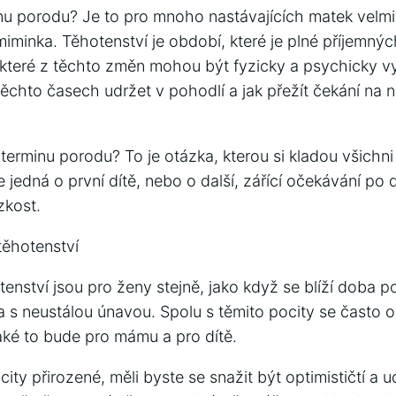
nu porodu? Je to pro mnoho nastávajících matek velmi
iminka. Těhotenství je období, které je plné příjemných
teré z těchto změn mohou být fyzicky a psychicky vy
těchto časech udržet v pohodlí a jak přežít čekání na 
 terminu porodu? To je otázka, kterou si kladou všichni
 jedná o první dítě, nebo o další, zářící očekávání po
zkost.
těhotenství
enství jsou pro ženy stejně, jako když se blíží doba p
 s neustálou únavou. Spolu s těmito pocity se často o
 jaké to bude pro mámu a pro dítě.
ity přirozené, měli byste se snažit být optimističtí a u