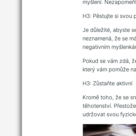
myšlení. Nezapomeňte
H3: Pěstujte si svou 
Je důležité, abyste s
neznamená, že se má
negativním myšlenkám
Pokud se vám zdá, že
který vám pomůže nal
H3: Zůstaňte aktivní
Kromě toho, že se sna
těhotenství. Přestože
udržovat svou fyzick