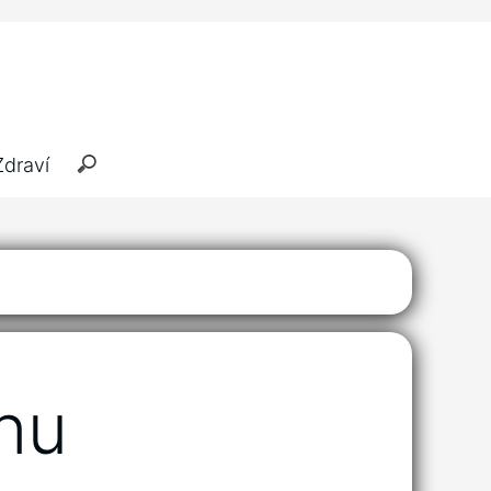
Zdraví
nu