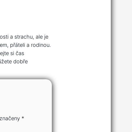
ti a strachu, ale je
em, přáteli a rodinou.
ejte si čas
ůžete dobře
označeny
*