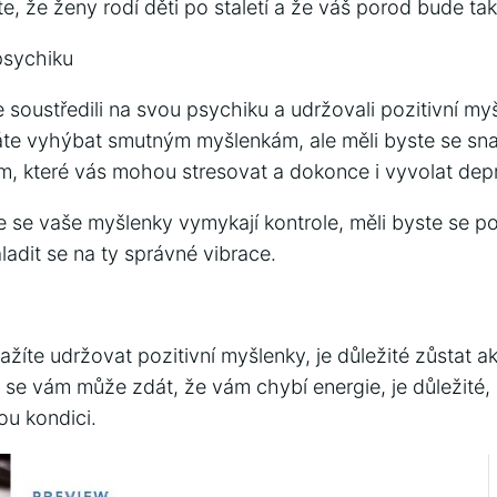
, že ženy rodí děti po staletí a že váš porod bude ta
psychiku
e soustředili na svou psychiku a udržovali pozitivní my
te vyhýbat smutným myšlenkám, ale měli byste se sna
, které vás mohou stresovat a dokonce i vyvolat depr
 se vaše myšlenky vymykají kontrole, měli byste se po
adit se na ty správné vibrace.
žíte udržovat pozitivní myšlenky, je důležité zůstat a
 se vám může zdát, že vám chybí energie, je důležité, 
ou kondici.