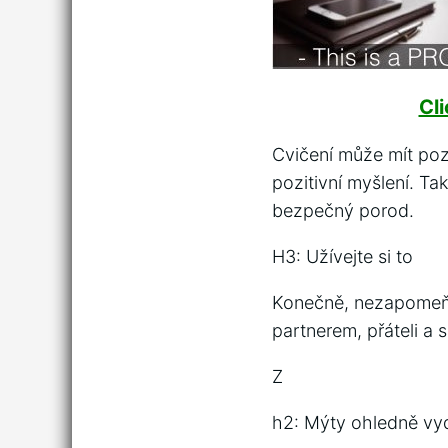
Cl
Cvičení může mít poz
pozitivní myšlení. Ta
bezpečný porod.
H3: Užívejte si to
Konečně, nezapomeňte 
partnerem, přáteli a s
Z
h2: Mýty ohledně vy