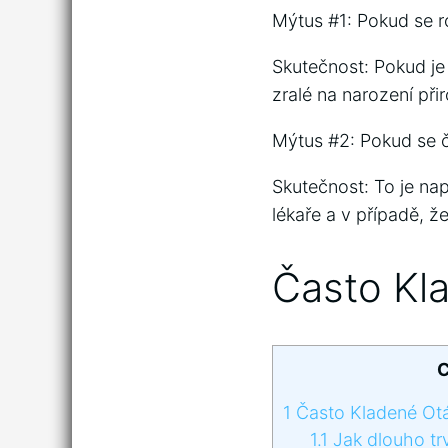
Mýtus #1: Pokud se r
Skutečnost: Pokud je 
zralé na narození při
Mýtus #2: Pokud se č
Skutečnost: To je na
lékaře a v případě, ž
Často Kl
C
1
Často Kladené Ot
1.1
Jak dlouho tr