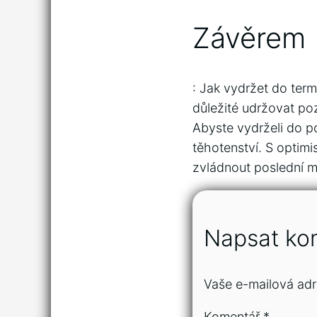
Závěrem
: Jak vydržet do term
důležité udržovat pozi
Abyste vydrželi do po
těhotenství. S optim
zvládnout poslední m
Napsat ko
Vaše e-mailová adr
Komentář
*