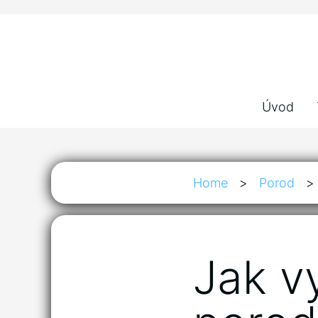
Úvod
Home
>
Porod
>
Jak v