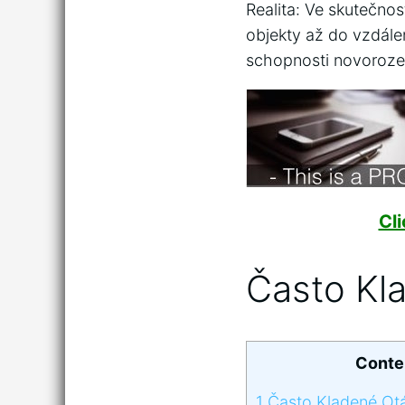
Realita: Ve skutečno
objekty až do vzdálen
schopnosti novorozen
Cl
Často Kl
Conte
1
Často Kladené Ot