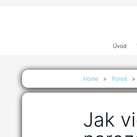
Úvod
Home
>
Porod
>
Jak v