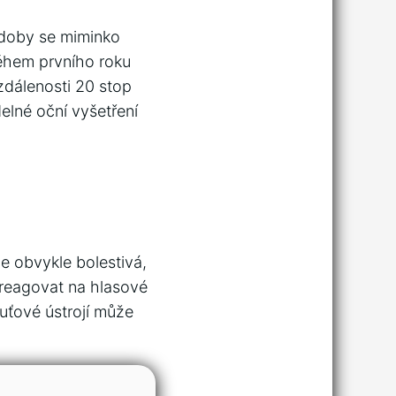
 doby se miminko
během prvního roku
zdálenosti 20 stop
delné oční vyšetření
je obvykle bolestivá,
 reagovat na hlasové
huťové ústrojí může