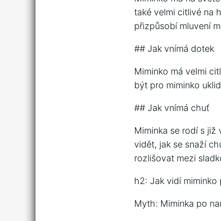
také velmi citlivé na
přizpůsobí mluvení ma
## Jak vnímá dotek
Miminko má velmi cit
být pro miminko uklid
## Jak vnímá chuť
Miminka se rodí s ji
vidět, jak se snaží 
rozlišovat mezi sladk
h2: Jak vidí miminko
Myth: Miminka po na