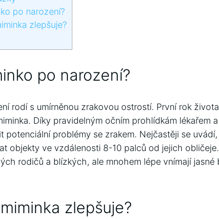
nko po narození?
iminka zlepšuje?
minko po narození?
í rodí s umírněnou zrakovou ostrostí. První rok života
minka. Díky pravidelným očním prohlídkám lékařem a 
čit potenciální problémy se zrakem. Nejčastěji se uvádí
t objekty ve vzdálenosti 8-10 palců od jejich obličeje
ých rodičů a blízkých, ale mnohem lépe vnímají jasné 
 miminka zlepšuje?