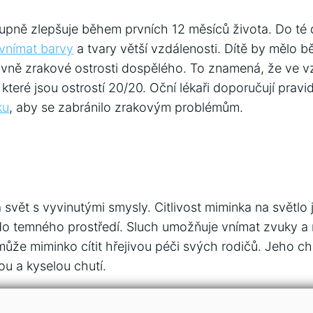
upně zlepšuje během prvních 12 měsíců života. Do té
vnímat barvy
a tvary větší vzdálenosti. Dítě by mělo 
vně zrakové ostrosti dospělého. To znamená, že ve v
které jsou ostrostí 20/20. Oční lékaři doporučují pravi
ku
, aby se zabránilo zrakovým problémům.
 svět s vyvinutými smysly. Citlivost miminka na světlo 
do temného prostředí. Sluch umožňuje vnímat zvuky a
může miminko cítit hřejivou péči svých rodičů. Jeho c
ou a kyselou chutí.