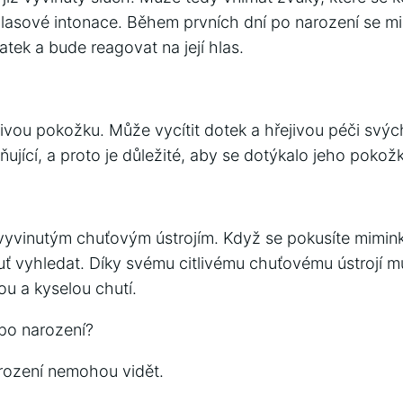
 hlasové intonace. Během prvních dní po narození se m
tek a bude reagovat na její hlas.
livou pokožku. Může vycítit dotek a hřejivou péči svý
ňující, a proto je důležité, aby se dotýkalo jeho pokož
ž vyvinutým chuťovým ústrojím. Když se pokusíte mimin
chuť vyhledat. Díky svému citlivému chuťovému ústrojí 
ou a kyselou chutí.
 po narození?
rození nemohou vidět.