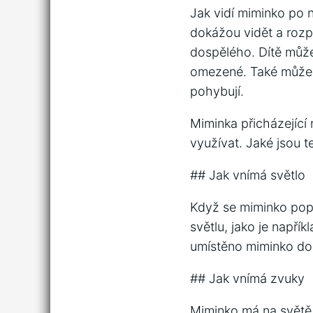
Jak vidí miminko po 
dokážou vidět a rozpo
dospělého. Dítě může 
omezené. Také může mí
pohybují.
Miminka přicházející 
využívat. Jaké jsou 
## Jak vnímá světlo
Když se miminko poprv
světlu, jako je napří
umístěno miminko do 
## Jak vnímá zvuky
Miminko má na světě j