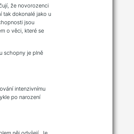
čují, že novorozenci
í tak dokonalé jako u
chopnosti jsou
m o věci, které se
ou schopny je plně
vování intenzivnímu
vykle po narození
lem něj odvíjejí. Je