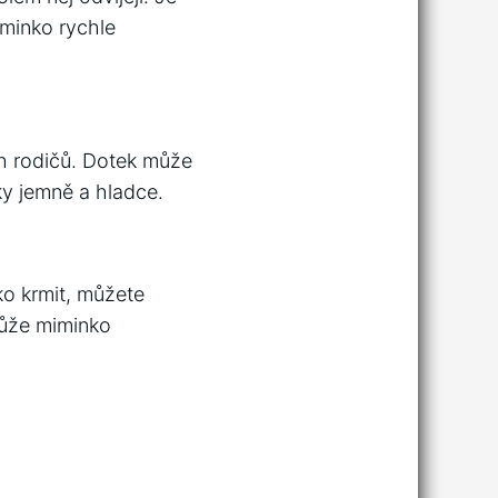
iminko rychle
ch rodičů. Dotek může
ky jemně a hladce.
ko krmit, můžete
může miminko