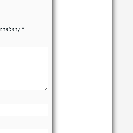
označeny
*