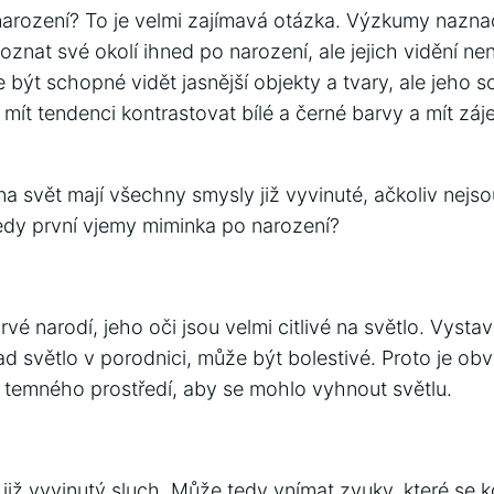
narození? To je velmi zajímavá otázka. Výzkumy nazna
znat své okolí ihned po narození, ale jejich vidění nen
být schopné vidět jasnější objekty a tvary, ale jeho s
t tendenci kontrastovat bílé a černé barvy a mít záje
na svět mají všechny smysly již vyvinuté, ačkoliv nejs
tedy první vjemy miminka po narození?
é narodí, jeho oči jsou velmi citlivé na světlo. Vysta
klad světlo v porodnici, může být bolestivé. Proto je ob
temného prostředí, aby se mohlo vyhnout světlu.
iž vyvinutý sluch. Může tedy vnímat zvuky, které se ko