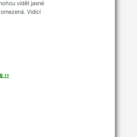
mohou vidět jasné
 omezená. Vidící
 ››