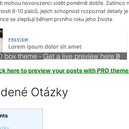
sti mohou novorozenci vidět poměrně dobře. Zatímco 
osti 8-10 palců, jejich schopnost rozpoznat detaily je
ce se zlepšují během prvního roku jeho života.
ick here to preview your posts with PRO themes
adené Otázky
nts
ázky