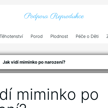
Těhotenství
Porod
Plodnost
Péče o Děti
Jak vidí miminko po narození?
idí miminko po