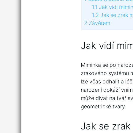
1.1
Jak vidí mimi
1.2
Jak se zrak m
2
Závěrem
Jak vidí mi
Miminka se po narozen
zrakového systému mi
lze včas odhalit a lé
narození dokáží vníma
může dívat na tvář sv
geometrické tvary.
Jak se zrak