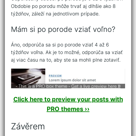
Obdobie po porodu môže trvať aj dlhšie ako 8
týždňov, záleží na jednotlivom prípade.
Mám si po porode vziať voľno?
Áno, odporúča sa si po porode vziať 4 až 6
týždňov voľna. Ak je to možné, odporúča sa vziať
aj viac času na to, aby ste sa mohli plne zotaviť.
Click here to preview your posts with
PRO themes ››
Závěrem