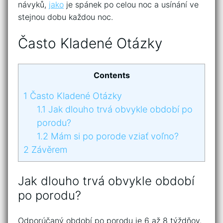
návyků,
jako
je spánek po celou noc a usínání ve
stejnou dobu každou noc.
Často Kladené Otázky
Contents
1
Často Kladené Otázky
1.1
Jak dlouho trvá obvykle období po
porodu?
1.2
Mám si po porode vziať voľno?
2
Závěrem
Jak dlouho trvá obvykle období
po porodu?
Odporúčaný období po porodu je 6 až 8 týždňov.