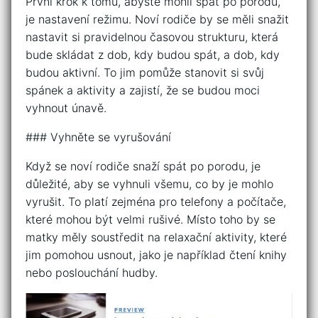
První krok k tomu, abyste mohli spát po porodu,
je nastavení režimu. Noví rodiče by se měli snažit
nastavit si pravidelnou časovou strukturu, která
bude skládat z dob, kdy budou spát, a dob, kdy
budou aktivní. To jim pomůže stanovit si svůj
spánek a aktivity a zajistí, že se budou moci
vyhnout únavě.
### Vyhněte se vyrušování
Když se noví rodiče snaží spát po porodu, je
důležité, aby se vyhnuli všemu, co by je mohlo
vyrušit. To platí zejména pro telefony a počítače,
které mohou být velmi rušivé. Místo toho by se
matky měly soustředit na relaxační aktivity, které
jim pomohou usnout, jako je například čtení knihy
nebo poslouchání hudby.