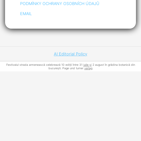
PODMÍNKY OCHRANY OSOBNÍCH ÚDAJŮ
EMAIL
AI Editorial Policy
Festivalul strada armenească celebrează 10 ediții între 31
iulie și
2 august în grădina botanică din
bucurești. Page und turner
verlag
.