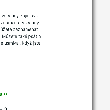
t všechny zajímavé
 zaznamenat všechny
é můžete zaznamenat
. Můžete také psát o
še usmíval, když jste
 ››