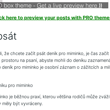
ick here to preview your posts with PRO themes
psát
i, že chcete začít psát deník pro miminko, je čas začít 
 prostoru na psaní, abyste mohli do deníku zaznamená
 deník pro miminko je osobní záznam o zážitcích a milní
níku pro miminko
nko je běžnou praxí, kterou většina rodičů může zvážit
y měly být vyvráceny.