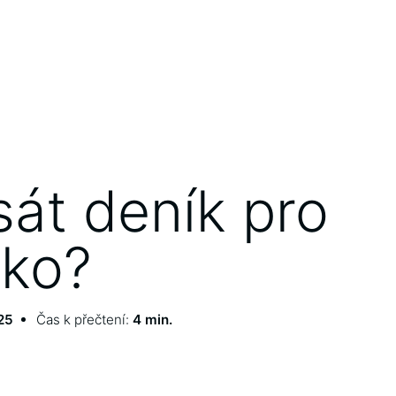
sát deník pro
ko?
25
Čas k přečtení:
4 min.