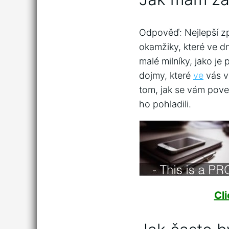
Odpověď: Nejlepší zp
okamžiky, které ve d
malé milníky, jako je
dojmy, které
ve
vás v
tom, jak se vám poved
ho pohladili.
Cl