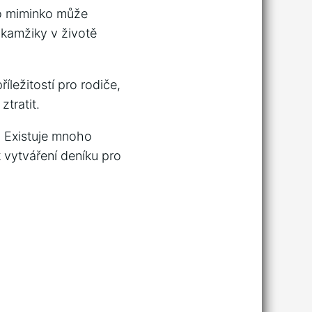
ro miminko může
okamžiky v životě
ležitostí pro rodiče,
ztratit.
a. Existuje mnoho
 vytváření deníku pro