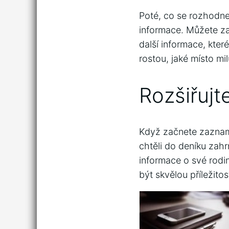
Poté, co se rozhodne
informace. Můžete začí
další informace, kte
rostou, jaké místo mil
Rozšiřujt
Když začnete zaznam
chtěli do deníku zahr
informace o své rodin
být skvělou příležito