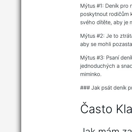
Mýtus #1: Deník pro 
poskytnout rodičům k
svého dítěte, aby je m
Mýtus #2: Je to ztrát
aby se mohli pozastav
Mýtus #3: Psaní deník
jednoduchých a snadn
miminko.
### Jak psát deník p
Často Kl
Jak mám zač