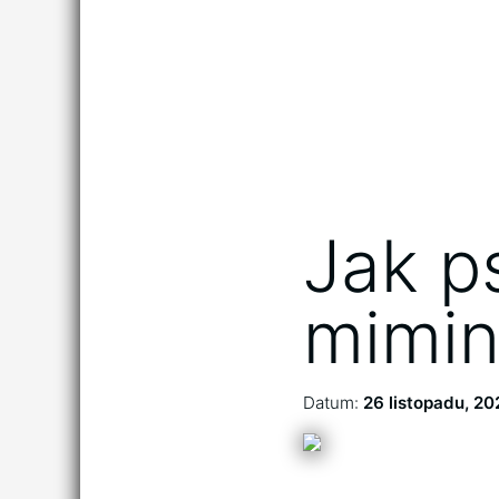
Jak p
mimin
Datum:
26 listopadu, 20