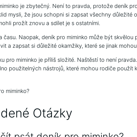
miminko je zbytečný. Není to pravda, protože deník p
lid mysli, že jsou schopni si zapsat všechny důležité 
ohli prožít znovu a sdílet je s ostatními.
a času. Naopak, deník pro miminko může být skvělou pří
it a zapsat si důležité okamžiky, které se jinak mohou 
u pro miminko je příliš složité. Naštěstí to není pravd
o použitelných nástrojů, které mohou rodiče použít k
ro miminko?
adené Otázky
ít psát deník pro miminko?