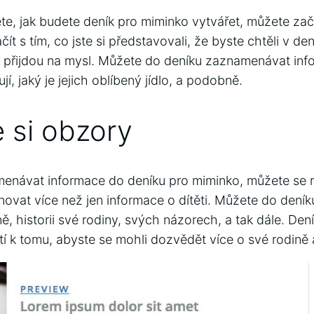
te, jak budete deník pro miminko vytvářet, můžete za
t s tím, co jste si představovali, že byste chtěli v den
ré přijdou na mysl. Můžete do deníku zaznamenávat inf
ují, jaký je jejich oblíbený jídlo, a podobně.
e si obzory
enávat informace do deníku pro miminko, můžete se 
novat více než jen informace o dítěti. Můžete do deník
ě, historii své rodiny, svých názorech, a tak dále. De
stí k tomu, abyste se mohli dozvědět více o své rodin