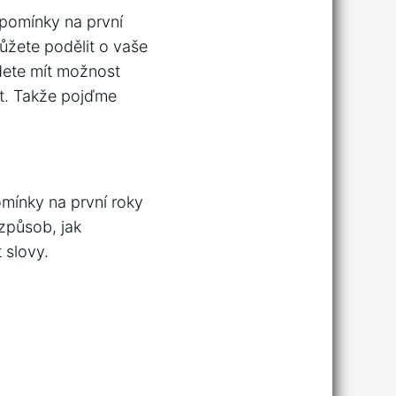
zpomínky na první
ůžete podělit o vaše
udete mít možnost
ut. Takže pojďme
ínky na první roky
 způsob, jak
 slovy.