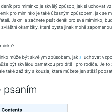
t deník pro miminko je skvělý způsob, jak si uchovat v
Deník pro miminko je také úžasným způsobem, jak se m
řáteli. Jakmile začnete psát deník pro své miminko, b
vláštní okamžiky, které byste jinak mohli zapomeno
iminko?
minko může být skvělým způsobem, jak
si
uchovat vzpom
může být skvělou památkou pro dítě i pro rodiče. Je to
le také zážitky a kouzla, která můžete jen stěží popsat
 psaním
Contents