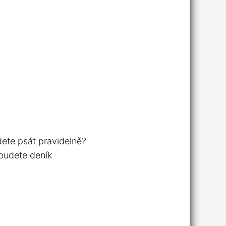
dete psát pravidelně?
 budete deník