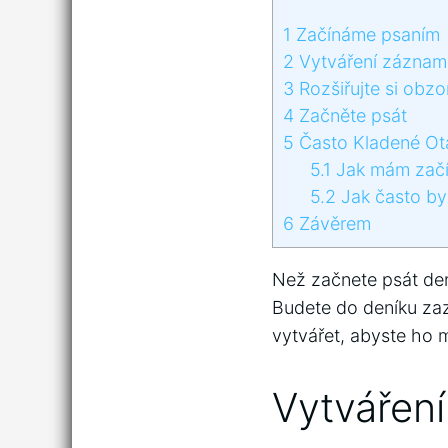
1
Začínáme psaním
2
Vytváření záznam
3
Rozšiřujte si obzo
4
Začněte psát
5
Často Kladené Ot
5.1
Jak mám začít
5.2
Jak často by
6
Závěrem
Než začnete psát den
Budete do deníku zaz
vytvářet, abyste ho 
Vytvářen