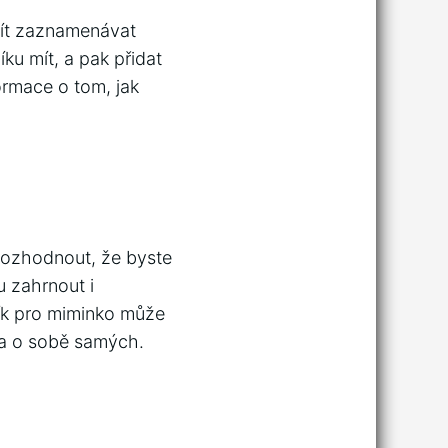
čít zaznamenávat
íku mít, a pak přidat
ormace o tom, jak
rozhodnout, že byste
u zahrnout i
ník pro miminko může
ě a o sobě samých.