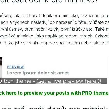
ůsob, jak začít psát deník pro miminko, je zaznamena
nech a týdnech následují po narození dítěte. Můžete
 první úsměv, první noční vzlyk, první krůčky atd. Tak
yvolává miminko, jako například radost, strach, úzkost
lo, že jste se s ním poprvé spojili okem nebo jak se ti
ick here to preview your posts with PRO themes