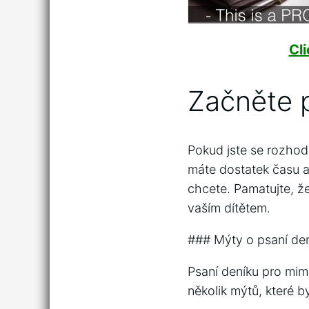
Cl
Začněte 
Pokud jste se rozhodl
máte dostatek času a
chcete. Pamatujte, že
vaším dítětem.
### Mýty o psaní de
Psaní deníku pro mimi
několik mýtů, které b