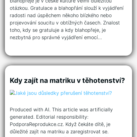
blahopřeje je v české kultuře velmi důležitou
otázkou. Gratulace a blahopřání slouží k vyjádření
radosti nad úspěchem někoho blízkého nebo
projevování soucitu v obtížných časech. Znalost
toho, kdy se gratuluje a kdy blahopřeje, je
nezbytná pro správné vyjádření emocí…
Kdy zajít na matriku v těhotenství?
Produced with AI. This article was artificially
generated. Editorial responsibility:
PodporaReprodukce.cz. Když čekáte dítě, je
důležité zajít na matriku a zaregistrovat se.