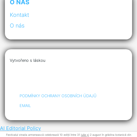
O NÁS
Kontakt
O nás
Vytvořeno s láskou
PODMÍNKY OCHRANY OSOBNÍCH ÚDAJŮ
EMAIL
AI Editorial Policy
Festivalul strada armenească celebrează 10 ediții între 31
iulie și
2 august în grădina botanică din