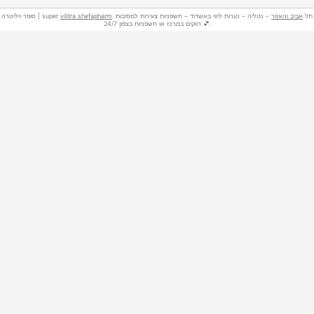
סופר ויליטרה | super
vilitra shefapharm
– נטליה – נערות ליווי באשדוד – חשפניות צעירות למסיבות
אביב והאזור
. תל
רווקים במרכז או חשפניות בצפון 24/7 💕.