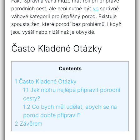
Fakt: Správná váha může hrát roli při přípravě
porodních cest, ale není nutné být
ve
správné
váhové kategorii pro úspěšný porod. Existuje
spousta žen, které porodí bez problémů, i když
jsou vyšší nebo nižší než je obvyklé.
Často Kladené Otázky
Contents
1
Často Kladené Otázky
1.1
Jak mohu nejlépe připravit porodní
cesty?
1.2
Co bych měl udělat, abych se na
porod dobře připravil?
2
Závěrem