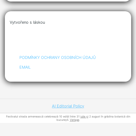
Vytvořeno s láskou
PODMÍNKY OCHRANY OSOBNÍCH ÚDAJŮ
EMAIL
AI Editorial Policy
Festivalul strada armenească celebrează 10 ediții între 31
iulie și
2 august în grădina botanică din
bucurești.
Verlage
.