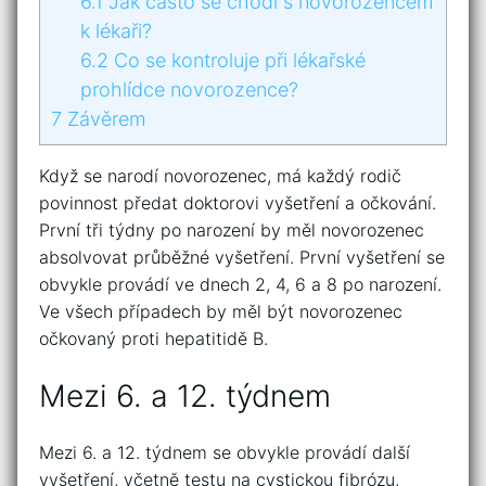
6.1
Jak často se chodí s novorozencem
k lékaři?
6.2
Co se kontroluje při lékařské
prohlídce novorozence?
7
Závěrem
Když se narodí novorozenec, má každý rodič
povinnost předat doktorovi vyšetření a očkování.
První tři týdny po narození by měl novorozenec
absolvovat průběžné vyšetření. První vyšetření se
obvykle provádí ve dnech 2, 4, 6 a 8 po narození.
Ve všech případech by měl být novorozenec
očkovaný proti hepatitidě B.
Mezi 6. a 12. týdnem
Mezi 6. a 12. týdnem se obvykle provádí další
vyšetření, včetně testu na cystickou fibrózu,