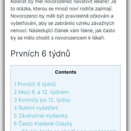
Kolikrát by měl novorozenec navštívit lékaře? Je
to otázka, kterou se mnozí noví rodiče zajímají.
Novorozenci by měli být pravidelně očkováni a
vyšetřováni, aby se zabránilo vzniku závažných
nemocí. Následující článek vám řekne, jak často
by se mělo chodit s novorozencem k lékaři.
Prvních 6 týdnů
Contents
1
Prvních 6 týdnů
2
Mezi 6. a 12. týdnem
3
Kontroly po 12. týdnu
4
Rutinní vyšetření
5
Závěrečné myšlenky
6
Často Kladené Otázky