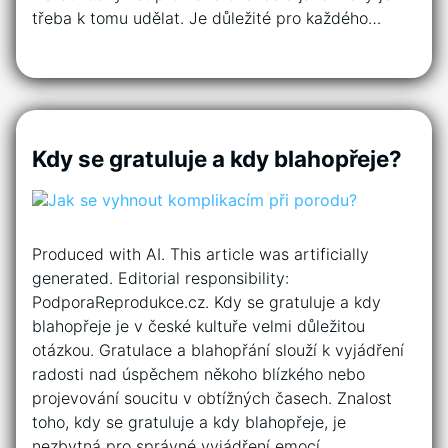
třeba k tomu udělat. Je důležité pro každého…
Kdy se gratuluje a kdy blahopřeje?
Produced with AI. This article was artificially
generated. Editorial responsibility:
PodporaReprodukce.cz. Kdy se gratuluje a kdy
blahopřeje je v české kultuře velmi důležitou
otázkou. Gratulace a blahopřání slouží k vyjádření
radosti nad úspěchem někoho blízkého nebo
projevování soucitu v obtížných časech. Znalost
toho, kdy se gratuluje a kdy blahopřeje, je
nezbytná pro správné vyjádření emocí…