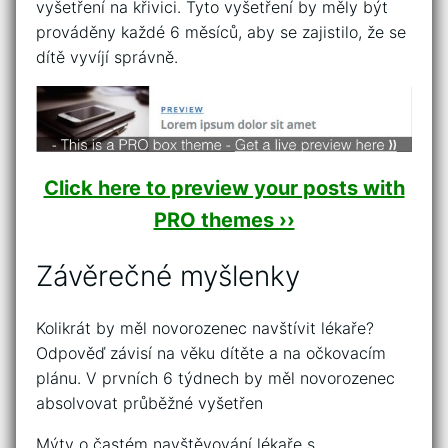
vyšetření na křivici. Tyto vyšetření by měly být
prováděny každé 6 měsíců, aby se zajistilo, že se
dítě vyvíjí správně.
Click here to preview your posts with
PRO themes ››
Závěrečné myšlenky
Kolikrát by měl novorozenec navštívit lékaře?
Odpověď závisí na věku dítěte a na očkovacím
plánu. V prvních 6 týdnech by měl novorozenec
absolvovat průběžné vyšetřen
Mýty o častém navštěvování lékaře s