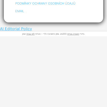
PODMÍNKY OCHRANY OSOBNÍCH ÚDAJŮ
EMAIL
AI Editorial Policy
שאן.
כדורי
ויאגרה גנרית
200מג. צפון והסביבה ולרי – נערות
ליווי בבית