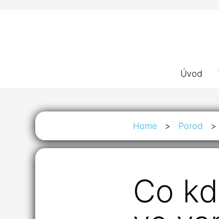
Úvod
Home
>
Porod
>
Co kd