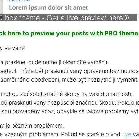
ick here to preview your posts with PRO themes
y ve vaně
a praskne, bude nutné ji okamžitě vyměnit.
ípadech může být prasknutí vany opraveno bez nutnos
nadměrného opotřebení, může být nezbytné ji vyměnit.
y mohou způsobit značné škody na vaší domácnosti.
padů prasknutí vany nezpůsobí značnou škodu. Pokud j
 jsou prováděny včas, obvykle se takové problémy vy
any je běžným problémem.
 je vzácným problémem. Pokud se staráte o vodu
ve
va