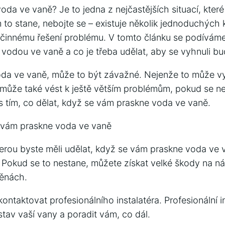
oda ve vaně? Je to jedna z nejčastějších situací, kt
 to stane, nebojte se – existuje několik jednoduchých 
účinnému řešení problému. V tomto článku se podíváme 
 vodou ve vaně a co je třeba udělat, aby se vyhnuli 
da ve vaně, může to být závažné. Nejenže to může vy
 může také vést k ještě větším problémům, pokud se neř
s tím, co dělat, když se vám praskne voda ve vaně.
e vám praskne voda ve vaně
kterou byste měli udělat, když se vám praskne voda ve 
. Pokud se to nestane, můžete získat velké škody na n
ěnách.
ontaktovat profesionálního instalatéra. Profesionální i
tav vaší vany a poradit vám, co dál.