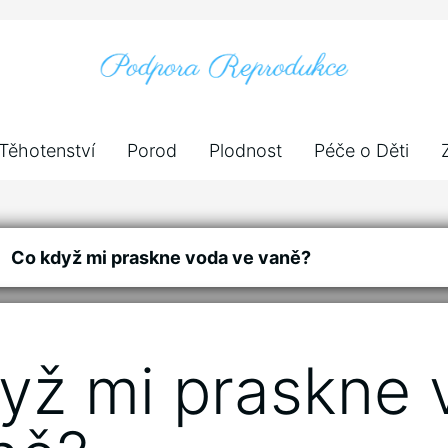
Těhotenství
Porod
Plodnost
Péče o Děti
Co když mi praskne voda ve vaně?
yž mi praskne 