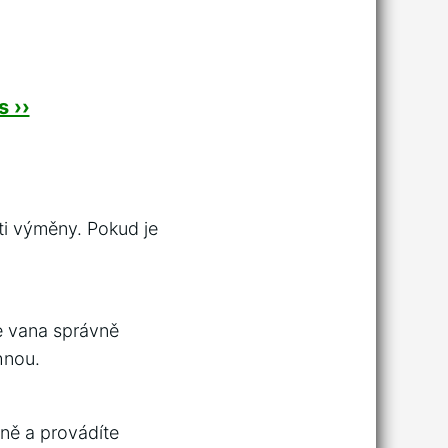
 ››
ti výměny. Pokud je
e vana správně
hnou.
ně a provádíte