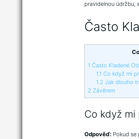
pravidelnou údržbu, e
Často Kl
Co
1
Často Kladené Ot
1.1
Co když mi pr
1.2
Jak dlouho tr
2
Závěrem
Co když mi
Odpověď:
Pokud se p