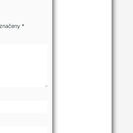
označeny
*