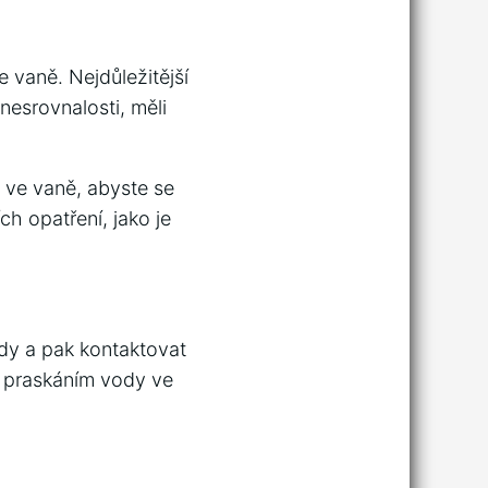
e vaně. Nejdůležitější
nesrovnalosti, měli
y ve vaně, abyste se
ch opatření, jako je
ody a pak kontaktovat
 s praskáním vody ve