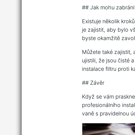
## Jak mohu zabránit
Existuje několik krok
je zajistit, aby bylo
byste okamžitě zavola
Můžete také zajistit,
ujistili, že jsou čist
instalace filtru proti
## Závěr
Když se vám praskne 
profesionálního insta
vaně s pravidelnou ú