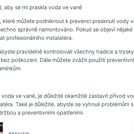
, aby se mi praskla voda ve vaně
ů, které můžete podniknout k prevenci prasknutí vody v
 všechno správně namontováno. Pokud se objeví nějaké 
t profesionálního instalatéra.
 abyste pravidelně kontrolovali všechny hadice a trysk
é a bez poškození. Dále můžete zvážit použití preventivní
 kamínkům.
voda ve vaně, je důležité okamžitě zastavit přívod v
latéra. Také je důležité, abyste se vyhnuli problémům
držbou a preventivními opatřeními.