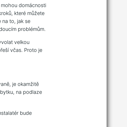
eré mohou domácnosti
kroků, které můžete
na to, jak se
budoucím problémům.
volat velkou
eší včas. Proto je
vaně, je okamžitě
ábytku, na podlaze
nstalatér bude