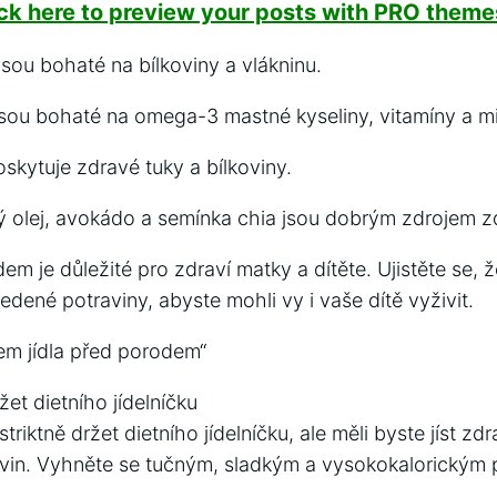
ick here to preview your posts with PRO themes
 jsou bohaté na bílkoviny a vlákninu.
sou bohaté na omega-3 mastné kyseliny, vitamíny a mi
skytuje zdravé tuky a bílkoviny.
vý olej, avokádo a semínka chia jsou dobrým zdrojem z
em je důležité pro zdraví matky a dítěte. Ujistěte se, ž
ené potraviny, abyste mohli vy i vaše dítě vyživit.
em jídla před porodem“
žet dietního jídelníčku
riktně držet dietního jídelníčku, ale měli byste jíst zd
in. Vyhněte se tučným, sladkým a vysokokalorickým 