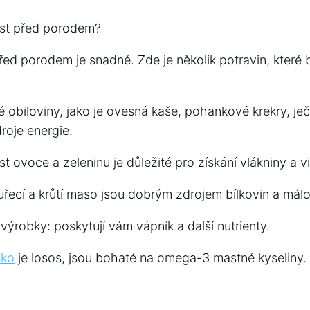
íst před porodem?
řed porodem je snadné. Zde je několik potravin, které 
é obiloviny, jako je ovesná kaše, pohankové krekry, j
roje energie.
st ovoce a zeleninu je důležité pro získání vlákniny a v
řecí a krůtí maso jsou dobrým zdrojem bílkovin a málo
ýrobky: poskytují vám vápník a další nutrienty.
ako
je losos, jsou bohaté na omega-3 mastné kyseliny.