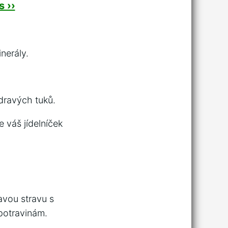
 ››
nerály.
dravých tuků.
e váš jídelníček
ravou stravu s
potravinám.