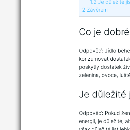
1.2
Je důležité j
2
Závěrem
Co je dobré
Odpověď: Jídlo během
konzumovat dostatek 
poskytly dostatek ži
zelenina, ovoce, lušt
Je důležité 
Odpověď: Pokud žena 
energii, je důležité,
však důležité jíst le