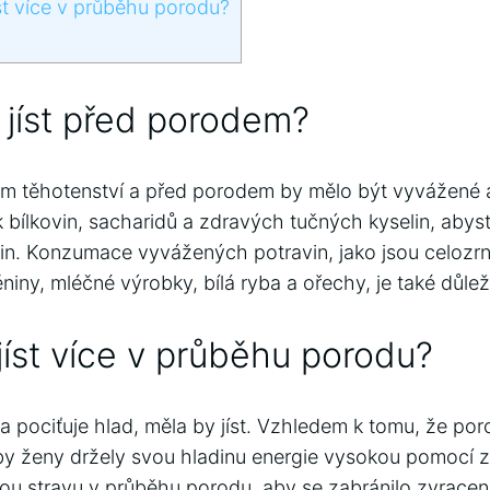
íst více v průběhu porodu?
 jíst před porodem?
 těhotenství a před porodem by mělo být vyvážené a
bílkovin, sacharidů a zdravých tučných kyselin, abyst
vin. Konzumace vyvážených potravin, jako jsou celozrn
ěniny, mléčné výrobky, bílá ryba a ořechy, je také důlež
jíst více v průběhu porodu?
pociťuje hlad, měla by jíst. Vzhledem k tomu, že por
 aby ženy držely svou hladinu energie vysokou pomocí 
hkou stravu v průběhu porodu, aby se zabránilo zvracení