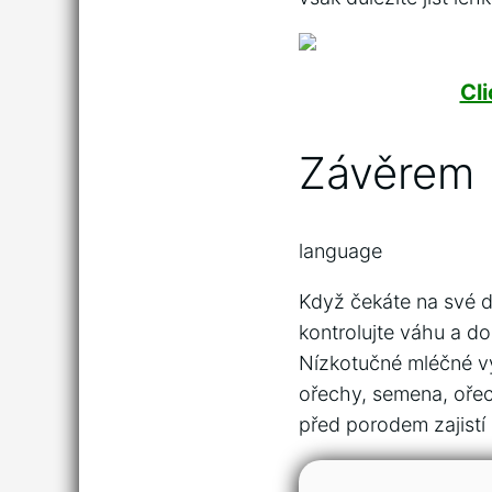
Cl
Závěrem
language
Když čekáte na své dí
kontrolujte váhu a do
Nízkotučné mléčné výr
ořechy, semena, ořech
před porodem zajistí 