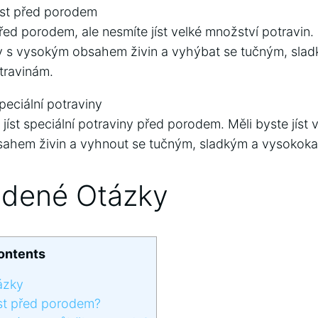
íst před porodem
řed porodem, ale nesmíte jíst velké množství potravin. 
vy s vysokým obsahem živin a vyhýbat se tučným, sla
travinám.
peciální potraviny
jíst speciální potraviny před porodem. Měli byste jís
sahem živin a vyhnout se tučným, sladkým a vysokoka
adené Otázky
ontents
ázky
íst před porodem?