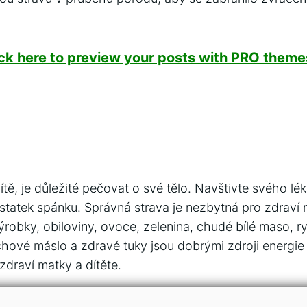
ick here to preview your posts with PRO themes
tě, je důležité pečovat o své tělo. Navštivte svého lé
statek spánku. Správná strava je nezbytná pro zdraví m
obky, obiloviny, ovoce, zelenina, chudé bílé maso, ryb
ové máslo a zdravé tuky jsou dobrými zdroji energie a
zdraví matky a dítěte.