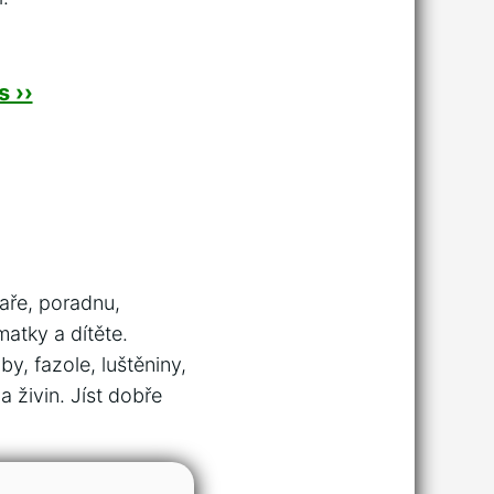
 ››
kaře, poradnu,
atky a dítěte.
y, fazole, luštěniny,
 živin. Jíst dobře