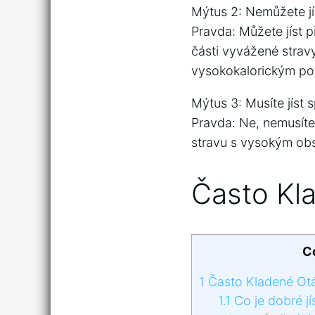
Mýtus 2: Nemůžete j
Pravda: Můžete jíst p
části vyvážené stra
vysokokalorickým po
Mýtus 3: Musíte jíst s
Pravda: Ne, nemusíte 
stravu s vysokým ob
Často Kl
C
1
Často Kladené Ot
1.1
Co je dobré j