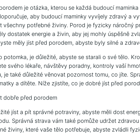
d porodem je otázka, kterou se každá budoucí maminka
doporučuje, aby budoucí maminky vyvíjely zdravý a vyv
 všechny potřebné živiny. Porod je fyzicky náročný pr
ěly dostatek energie a živin, aby jej mohly úspěšně zv
yste měly jíst před porodem, abyste byly silné a zdrav
potomka, je důležité, abyste se starali o své tělo. Kr
ete svého lékaře, návštěvy poradny, kontroly vaší hmot
je také důležité věnovat pozornost tomu, co jíte. Spr
atky a dítěte. Níže zjistíte, co je dobré jíst před poro
íst dobře před porodem
ité jíst a pít správné potraviny, abyste měli dost ener
rodu. Správná strava vám také pomůže udržet zdravou
 živiny, které vaše tělo potřebuje, abyste zvládli fy