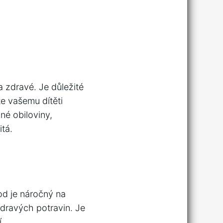
 zdravé. Je důležité
e vašemu dítěti
né obiloviny,
itá.
od je náročný na
zdravých potravin. Je
.