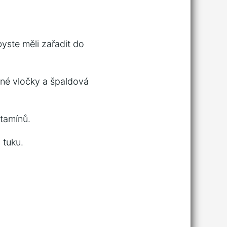
byste měli zařadit do
ečné vločky a špaldová
itamínů.
 tuku.