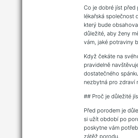
Co je dobré jíst pře
lékařská společnost 
který bude obsahovat
důležité, aby ženy m
vám, jaké potraviny b
Když čekáte na svého 
pravidelně navštěvuj
dostatečného spánku, 
nezbytná pro zdraví m
## Proč je důležité j
Před porodem je důlež
si užít období po po
poskytne vám potřebné
zátěž porodu.