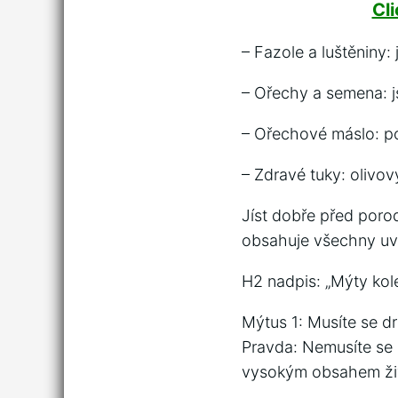
Cl
– Fazole a luštěniny:
– Ořechy a semena: j
– Ořechové máslo: po
– Zdravé tuky: olivo
Jíst dobře před porod
obsahuje všechny uved
H2 nadpis: „Mýty kol
Mýtus 1: Musíte se dr
Pravda: Nemusíte se st
vysokým obsahem živ