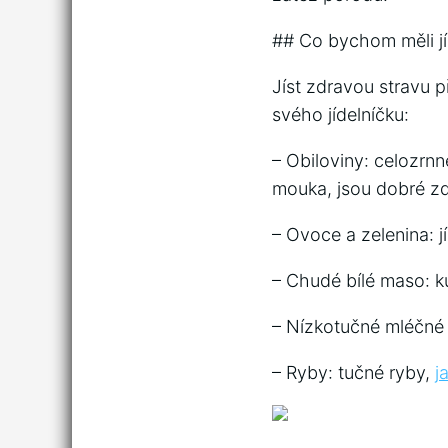
## Co bychom měli j
Jíst zdravou stravu p
svého jídelníčku:
– Obiloviny: celozrnn
mouka, jsou dobré zd
– Ovoce a zelenina: jí
– Chudé bílé maso: ku
– Nízkotučné mléčné v
– Ryby: tučné ryby,
j