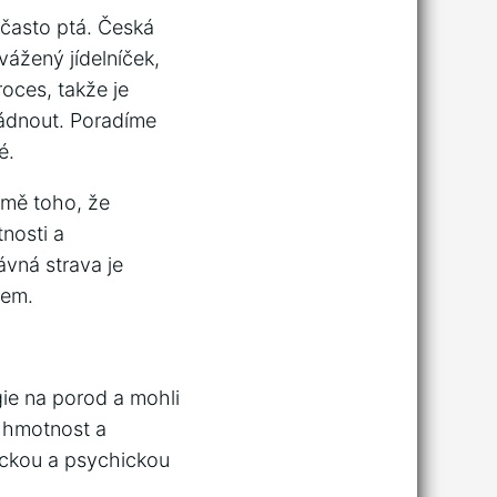
 často ptá. Česká
ážený jídelníček,
oces, takže je
ládnout. Poradíme
é.
omě toho, že
nosti a
ávná strava je
dem.
gie na porod a mohli
 hmotnost a
zickou a psychickou