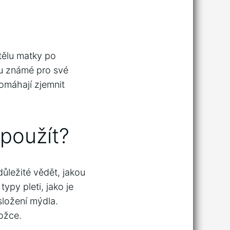
tělu matky po
ou známé pro své
omáhají zjemnit
použít?
důležité vědět, jakou
ypy pleti, jako je
složení mýdla.
kožce.