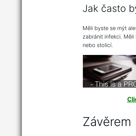
Jak často b
Měli byste se mýt al
zabránit infekci. Měl
nebo stolicí.
Cl
Závěrem