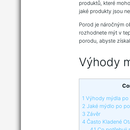
produktů, které moho
jaké produkty jsou n
Porod je náročným ob
rozhodnete mýt v tep
porodu, abyste získal
Výhody m
Co
1
Výhody mýdla po
2
Jaké mýdlo po por
3
Závěr
4
Často Kladené Ot
4.1
Co potřebuji