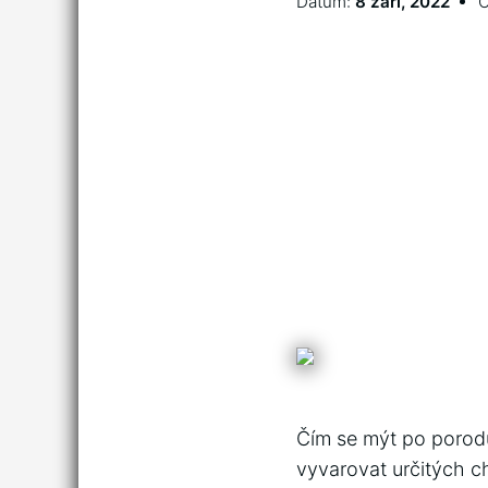
Datum:
8 září, 2022
Č
Čím se mýt po porodu
vyvarovat určitých c