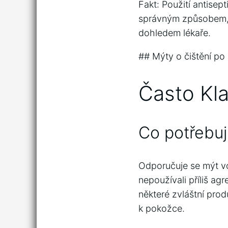
Fakt: Použití antisep
správným způsobem, b
dohledem lékaře.
## Mýty o čištění po
Často Kl
Co potřebuj
Odporučuje se mýt vo
nepoužívali příliš a
některé zvláštní prod
k pokožce.