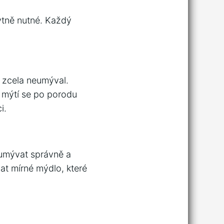
bytně nutné. Každý
 zcela neumýval.
 mýtí se po porodu
i.
 umývat správně a
at mírné mýdlo, které