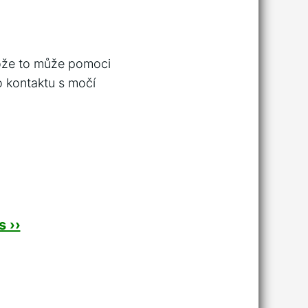
tože to může pomoci
po kontaktu s močí
 ››