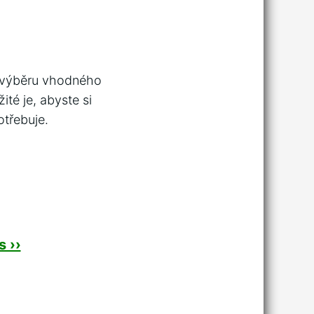
i výběru vhodného
ité je, abyste si
otřebuje.
 ››