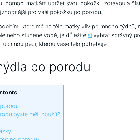
u pomoci matkám udržet svou pokožku zdravou a čistou
ejvhodnější pro vaši pokožku po porodu.
dobím, které má na tělo matky vliv po mnoho týdnů, ne
le nebo studené vodě, je důležité
si
vybrat správný pr
i účinnou péči, kterou vaše tělo potřebuje.
ýdla po porodu
ntents
 porodu
odu byste měli použít?
ázky
 mýt po porodu?