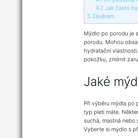
4.2
Jak často by
5
Závěrem
Mýdlo po porodu je s
porodu. Mohou obsaho
hydratační vlastnost
pokožku, zmírnit zaru
Jaké mýdl
Při výběru mýdla po p
typ pleti máte. Někte
suchá, mastná nebo sm
Vyberte si mýdlo s př