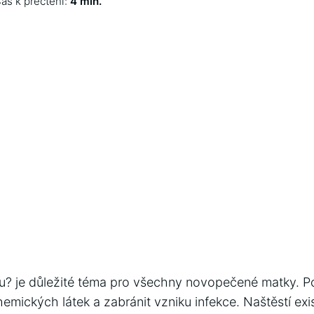
as k přečtení:
4 min.
? je důležité téma pro všechny novopečené matky. Po
hemických látek a zabránit vzniku infekce. Naštěstí ex