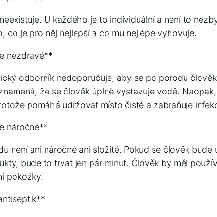
neexistuje. U každého je to individuální a není to nez
o, co je pro něj nejlepší a co mu nejlépe vyhovuje.
je nezdravé**
ický odborník nedoporučuje, aby se po porodu člověk
znamená, že se člověk úplně vystavuje vodě. Naopak,
rotože pomáhá udržovat místo čisté a zabraňuje infekc
je náročné**
odu není ani náročné ani složité. Pokud se člověk bude
kty, bude to trvat jen pár minut. Člověk by měl použív
í pokožky.
antiseptik**