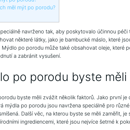
ch měl mýt po porodu?
peciálně navrženo tak, aby poskytovalo účinnou péči 
vat některé látky, jako je bambucké máslo, které js
i. Mýdlo po porodu může také obsahovat oleje, které p
dnutí a zabránit vysušení.
o po porodu byste měli 
orodu byste měli zvážit několik faktorů. Jako první je 
rá mýdla po porodu jsou navržena speciálně pro různé t
íšená. Další věc, na kterou byste se měli zaměřit, je 
írodními ingrediencemi, které jsou nejvíce šetrné k po