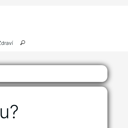
Zdraví
du?