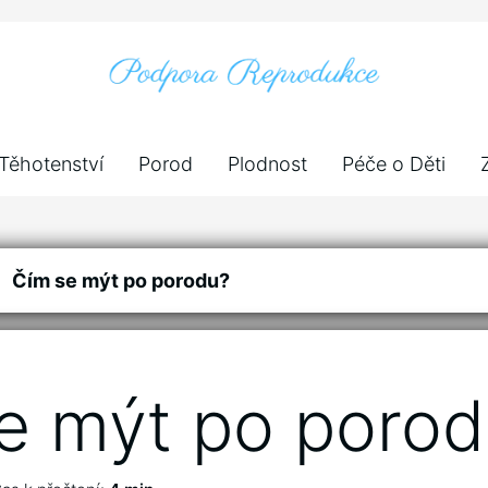
Těhotenství
Porod
Plodnost
Péče o Děti
Čím se mýt po porodu?
e mýt po poro