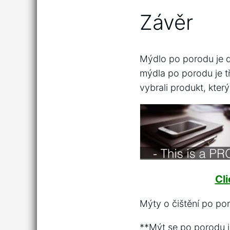
Závěr
Mýdlo po porodu je d
mýdla po porodu je tře
vybrali produkt, kter
Cl
Mýty o čištění po po
**Mýt se po porodu j