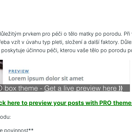
ůležitým prvkem pro péči o tělo matky po porodu. Př
ba vzít v úvahu typ pleti, složení a další faktory. Důlež
ý poskytuje účinnou péči, kterou vaše tělo po porodu p
ick here to preview your posts with PRO themes
rodu:
e povinnost**