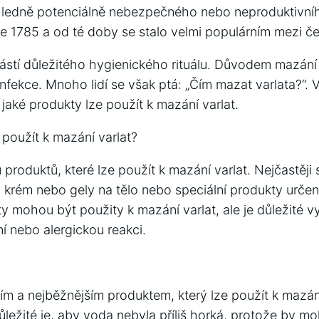
edně potenciálně nebezpečného nebo neproduktivního 
ce 1785 a od té doby se stalo velmi populárním mezi če
ástí důležitého hygienického rituálu. Důvodem mazání 
infekce. Mnoho lidí se však ptá: „Čím mazat varlata?“. 
 jaké produkty lze použít k mazání varlat.
 použít k mazání varlat?
ů produktů, které lze použít k mazání varlat. Nejčastěji
 krém nebo gely na tělo nebo speciální produkty určen
 mohou být použity k mazání varlat, ale je důležité vy
 nebo alergickou reakci.
m a nejběžnějším produktem, který lze použít k mazání 
ůležité je, aby voda nebyla příliš horká, protože by m