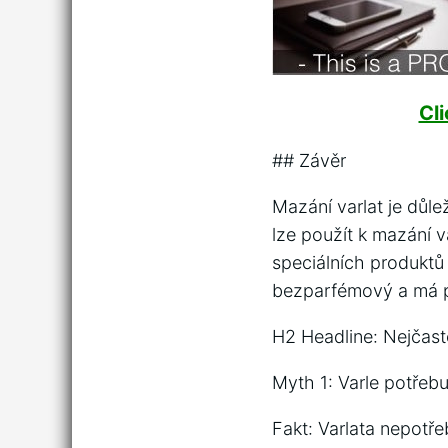
Cl
## Závěr
Mazání varlat je důle
lze použít k mazání 
speciálních produktů 
bezparfémový a má p
H2 Headline: Nejčast
Myth 1: Varle potřeb
Fakt: Varlata nepotř