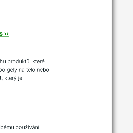
 ››
uhů produktů, které
bo gely na tělo nebo
, který je
dobému používání