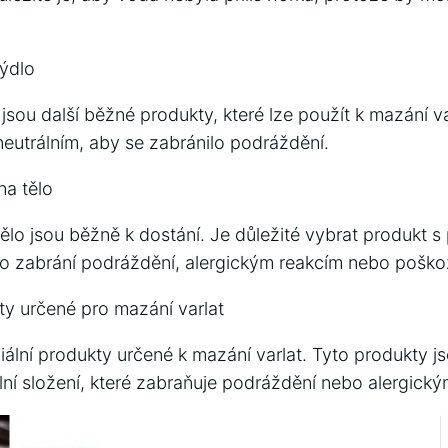
ýdlo
sou další běžné produkty, které lze použít k mazání var
neutrálním, aby se zabránilo podráždění.
na tělo
lo jsou běžně k dostání. Je důležité vybrat produkt s
o zabrání podráždění, alergickým reakcím nebo poško
ty určené pro mazání varlat
eciální produkty určené k mazání varlat. Tyto produkty j
ální složení, které zabraňuje podráždění nebo alergick