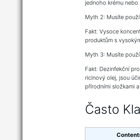
jednoho krému nebo o
Myth 2: Musíte použ
Fakt: Vysoce koncen
produktům s vysokým 
Myth 3: Musíte použít
Fakt: Dezinfekční pro
ricinový olej, jsou úč
přírodními složkami a
Často Kl
Content