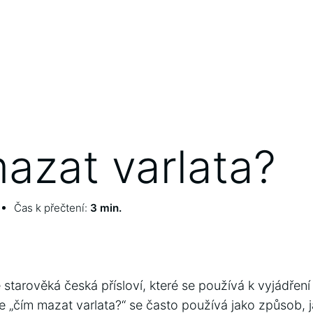
azat varlata?
Čas k přečtení:
3 min.
 starověká česká přísloví, které se používá k vyjádřen
e „čím mazat varlata?“ se často používá jako způsob, j