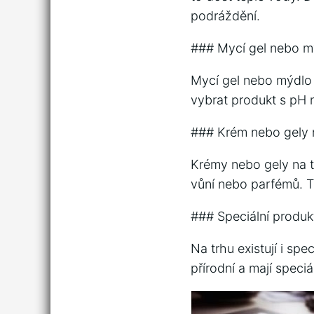
podráždění.
### Mycí gel nebo m
Mycí gel nebo mýdlo j
vybrat produkt s pH 
### Krém nebo gely 
Krémy nebo gely na tě
vůní nebo parfémů. T
### Speciální produk
Na trhu existují i sp
přírodní a mají speci