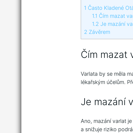
1
Často Kladené Ot
1.1
Čím mazat var
1.2
Je mazání var
2
Závěrem
Čím mazat v
Varlata by se měla m
lékařským účelům. Pře
Je mazání v
Ano, mazání varlat j
a snižuje riziko podrá