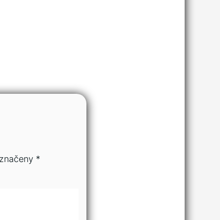
označeny
*