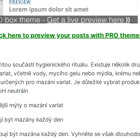
ick here to preview your posts with PRO themes
žitou součástí hygienického rituálu. Existuje několik dr
varlat, včetně vody, mycího gelu nebo mýdla, krému ne
určených pro mazání varlat. Je důležité vybrat produkt
H neutráln
ější mýty o mazání varlat
ují být mazány každý den
ebují být mazána každý den. Vyhněte se však dlouho