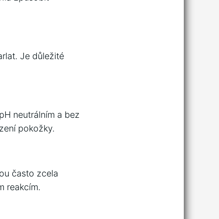
lat. Je důležité
 pH neutrálním a bez
zení pokožky.
sou často zcela
ým reakcím.