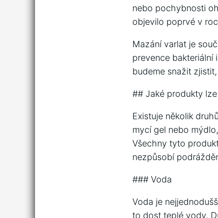
nebo pochybnosti ohl
objevilo poprvé v ro
Mazání varlat je souč
prevence bakteriální 
budeme snažit zjistit,
## Jaké produkty lze
Existuje několik druh
mycí gel nebo mýdlo,
Všechny tyto produkty
nezpůsobí podráždění
### Voda
Voda je nejjednodušší
to dost teplé vody. D