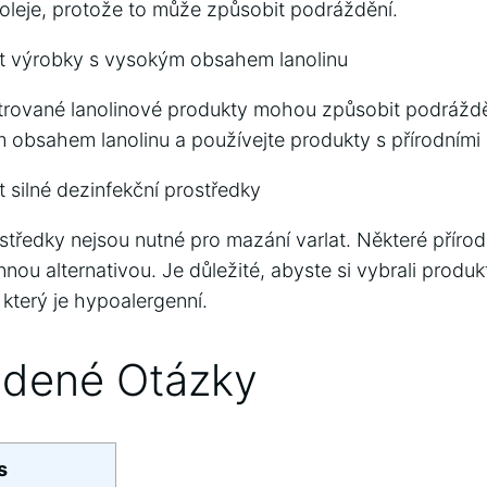
leje, protože to může způsobit podráždění.
ít výrobky s vysokým obsahem lanolinu
trované lanolinové produkty mohou způsobit podráždě
obsahem lanolinu a používejte produkty s přírodními 
 silné dezinfekční prostředky
středky nejsou nutné pro mazání varlat. Některé přírod
innou alternativou. Je důležité, abyste si vybrali produk
 který je hypoalergenní.
adené Otázky
s