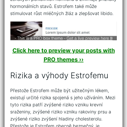
hormonálních stavů. Estrofem také může
stimulovat růst mléčných žláz a zlepšovat libido.
Click here to preview your posts with
PRO themes ››
Rizika a výhody Estrofemu
Přestože Estrofem může být užitečným lékem,
existují určité rizika spojená s jeho užíváním. Mezi
tyto rizika patří zvýšené riziko vzniku krevní
sraženiny, zvýšené riziko vzniku rakoviny prsu a
zvýšené riziko zvýšení hladiny cholesterolu.
Přestože je Estrofem obecně bezpečný, je