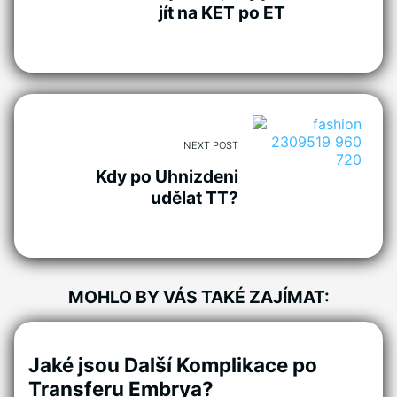
jít na KET po ET
NEXT POST
Kdy po Uhnizdeni
udělat TT?
MOHLO BY VÁS TAKÉ ZAJÍMAT:
Jaké jsou Další Komplikace po
Transferu Embrya?