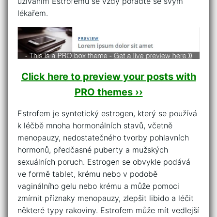
užíváním Estrofemu se vždy poraďte se svým
lékařem.
Click here to preview your posts with
PRO themes ››
Estrofem je syntetický estrogen, který se používá
k léčbě mnoha hormonálních stavů, včetně
menopauzy, nedostatečného tvorby pohlavních
hormonů, předčasné puberty a mužských
sexuálních poruch. Estrogen se obvykle podává
ve formě tablet, krému nebo v podobě
vaginálního gelu nebo krému a může pomoci
zmírnit příznaky menopauzy, zlepšit libido a léčit
některé typy rakoviny. Estrofem může mít vedlejší