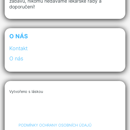
zábavu, nikomu nedáváme lékařské rady a
doporučení!
O NÁS
Kontakt
O nás
Vytvořeno s láskou
PODMÍNKY OCHRANY OSOBNÍCH ÚDAJŮ