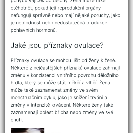
pohybu vajíček do dělohy. Žena může také
otěhotnět, pokud její reprodukční orgány
nefungují správně nebo mají nějaké poruchy, jako
je neplodnost nebo nedostatečná produkce
pohlavních hormonů.
Jaké jsou příznaky ovulace?
Příznaky ovulace se mohou lišit od ženy k ženě.
Některé z nejčastějších příznaků ovulace zahrnují
změnu v konzistenci vnitřního povrchu děložního
hrdla, který se může stát měkčí a vlhčí. Žena
může také zaznamenat změny ve svém
menstruačním cyklu, jako je snížení trvání a
změny v intenzitě krvácení. Některé ženy také
zaznamenají bolest břicha nebo změny ve své
chuti.