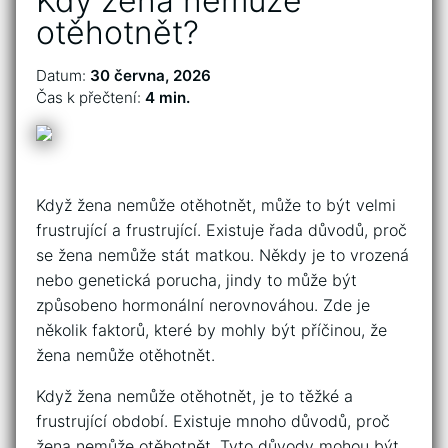
Kdy žena nemůže
otěhotnět?
Datum:
30 června, 2026
Čas k přečtení:
4 min.
Když žena nemůže otěhotnět, může to být velmi
frustrující a frustrující. Existuje řada důvodů, proč
se žena nemůže stát matkou. Někdy je to vrozená
nebo genetická porucha, jindy to může být
způsobeno hormonální nerovnováhou. Zde je
několik faktorů, které by mohly být příčinou, že
žena nemůže otěhotnět.
Když žena nemůže otěhotnět, je to těžké a
frustrující období. Existuje mnoho důvodů, proč
žena nemůže otěhotnět. Tyto důvody mohou být