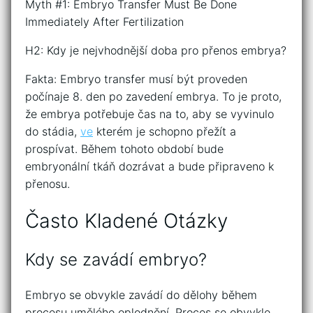
Myth #1: Embryo Transfer Must Be Done
Immediately After Fertilization
H2: Kdy je nejvhodnější doba pro přenos embrya?
Fakta: Embryo transfer musí být proveden
počínaje 8. den po zavedení embrya. To je proto,
že embrya potřebuje čas na to, aby se vyvinulo
do stádia,
ve
kterém je schopno přežít a
prospívat. Během tohoto období bude
embryonální tkáň dozrávat a bude připraveno k
přenosu.
Často Kladené Otázky
Kdy se zavádí embryo?
Embryo se obvykle zavádí do dělohy během
procesu umělého oplodnění. Proces se obvykle