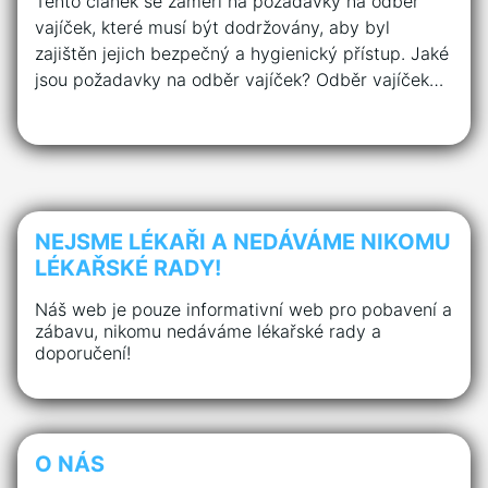
Tento článek se zaměří na požadavky na odběr
vajíček, které musí být dodržovány, aby byl
zajištěn jejich bezpečný a hygienický přístup. Jaké
jsou požadavky na odběr vajíček? Odběr vajíček…
NEJSME LÉKAŘI A NEDÁVÁME NIKOMU
LÉKAŘSKÉ RADY!
Náš web je pouze informativní web pro pobavení a
zábavu, nikomu nedáváme lékařské rady a
doporučení!
O NÁS