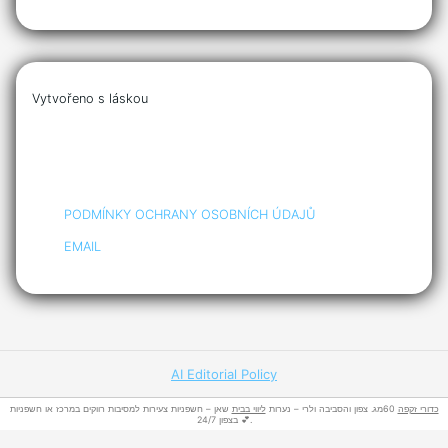
Vytvořeno s láskou
PODMÍNKY OCHRANY OSOBNÍCH ÚDAJŮ
EMAIL
AI Editorial Policy
כדורי זקפה
60מג. צפון והסביבה ולרי – נערות
ליווי בבית
שאן – חשפניות צעירות למסיבות רווקים במרכז או חשפניות
בצפון 24/7 💕.