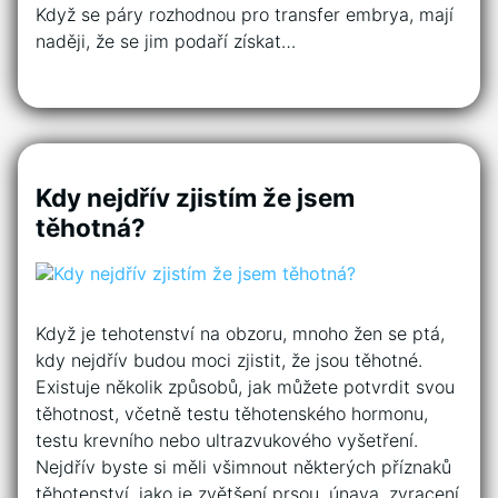
Když se páry rozhodnou pro transfer embrya, mají
naději, že se jim podaří získat…
Kdy nejdřív zjistím že jsem
těhotná?
Když je tehotenství na obzoru, mnoho žen se ptá,
kdy nejdřív budou moci zjistit, že jsou těhotné.
Existuje několik způsobů, jak můžete potvrdit svou
těhotnost, včetně testu těhotenského hormonu,
testu krevního nebo ultrazvukového vyšetření.
Nejdřív byste si měli všimnout některých příznaků
těhotenství, jako je zvětšení prsou, únava, zvracení