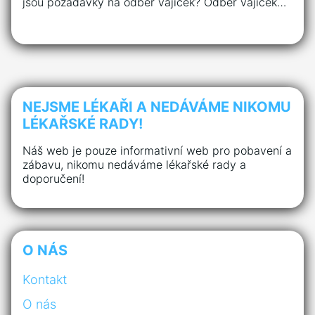
jsou požadavky na odběr vajíček? Odběr vajíček…
NEJSME LÉKAŘI A NEDÁVÁME NIKOMU
LÉKAŘSKÉ RADY!
Náš web je pouze informativní web pro pobavení a
zábavu, nikomu nedáváme lékařské rady a
doporučení!
O NÁS
Kontakt
O nás