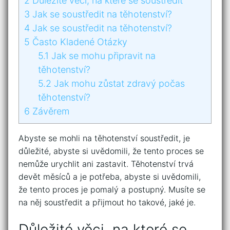
2
Důležité věci, na které se soustředit
3
Jak se soustředit na těhotenství?
4
Jak se soustředit na těhotenství?
5
Často Kladené Otázky
5.1
Jak se mohu připravit na
těhotenství?
5.2
Jak mohu zůstat zdravý počas
těhotenství?
6
Závěrem
Abyste se mohli na těhotenství soustředit, je
důležité, abyste si uvědomili, že tento proces se
nemůže urychlit ani zastavit. Těhotenství trvá
devět měsíců a je potřeba, abyste si uvědomili,
že tento proces je pomalý a postupný. Musíte se
na něj soustředit a přijmout ho takové, jaké je.
Důležité věci, na které se