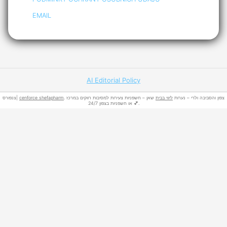
EMAIL
AI Editorial Policy
צנפורס|
cenforce shefapharm
שאן – חשפניות צעירות למסיבות רווקים במרכז
ליווי בבית
. צפון והסביבה ולרי – נערות
או חשפניות בצפון 24/7 💕.