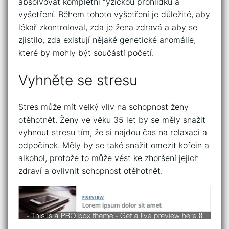
absolvovat kompletní fyzickou prohlídku a
vyšetření. Během tohoto vyšetření je důležité, aby
lékař zkontroloval, zda je žena zdravá a aby se
zjistilo, zda existují nějaké genetické anomálie,
které by mohly být součástí početí.
Vyhněte se stresu
Stres může mít velký vliv na schopnost ženy
otěhotnět. Ženy ve věku 35 let by se měly snažit
vyhnout stresu tím, že si najdou čas na relaxaci a
odpočinek. Měly by se také snažit omezit kofein a
alkohol, protože to může vést ke zhoršení jejich
zdraví a ovlivnit schopnost otěhotnět.