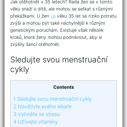
Jak otěhotnět v 35 letech? Řada žen se v tomto
věku snaží o dítě, ale mohou se setkat s různými
překážkami. U žen
ve
věku 35 let se riziko potratu
zvýší a mohou být také náchylnější k různým
genetickým poruchám. Existuje však několik
kroků, které ženy mohou podniknout, aby si
zvýšily šanci otěhotnět.
Sledujte svou menstruační
cykly
Contents
1
Sledujte svou menstruační cykly
2
Navštivte svého lékaře
3
Vyhněte se stresu
4
Užívejte vitamíny