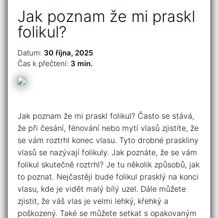
Jak poznam že mi praskl
folikul?
Datum:
30 října, 2025
Čas k přečtení:
3 min.
Jak poznam že mi praskl folikul? Často se stává,
že při česání, fénování nebo mytí vlasů zjistíte, že
se vám roztrhl konec vlasu. Tyto drobné praskliny
vlasů se nazývají folikuly. Jak poznáte, že se vám
folikul skutečně roztrhl? Je tu několik způsobů, jak
to poznat. Nejčastěji bude folikul prasklý na konci
vlasu, kde je vidět malý bílý uzel. Dále můžete
zjistit, že váš vlas je velmi lehký, křehký a
poškozený. Také se můžete setkat s opakovaným