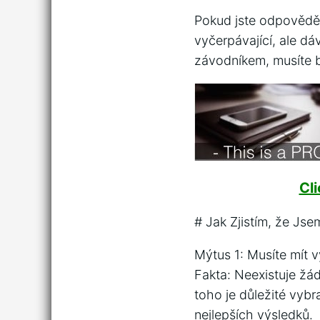
Pokud jste odpověděl
vyčerpávající, ale d
závodníkem, musíte b
Cl
# Jak Zjistím, že Js
Mýtus 1: Musíte mít 
Fakta: Neexistuje žá
toho je důležité vybr
nejlepších výsledků.