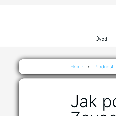
Úvod
Home
>
Plodnost
Jak p