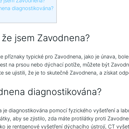
že jsem Zavodnena?
nena diagnostikována?
, že jsem Zavodnena?
příznaky typické pro Zavodnena, jako je únava, boles
lest na prsou nebo dýchací potíže, můžete být Zavodne
te se ujistili, že je to skutečně Zavodnena, a získat odp
odnena diagnostikována?
e diagnostikována pomocí fyzického vyšetření a labor
ilátky, aby se zjistilo, zda máte protilátky proti Zavod
ako je rentgenové vyšetření dýchacího ústrojí, CT vyšetř