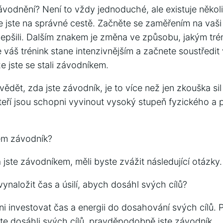
závodnění? Není to vždy jednoduché, ale existuje někol
jste na správné cestě. Začněte se zaměřením na vaši
 zlepšili. Dalším znakem je změna ve způsobu, jakým tré
váš trénink stane intenzivnějším a začnete soustředit ví
e jste se stali závodníkem.
dět, zda jste závodník, je to více než jen zkouška sil
kteří jsou schopni vyvinout vysoký stupeň fyzického a 
em závodník?
jste závodníkem, měli byste zvážit následující otázky.
naložit čas a úsilí, abych dosáhl svých cílů?
i investovat čas a energii do dosahování svých cílů. 
ste dosáhli svých cílů, pravděpodobně jste závodník.