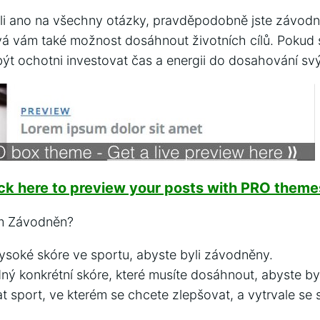
i ano na všechny otázky, pravděpodobně jste závodní
ává vám také možnost dosáhnout životních cílů. Pokud 
ýt ochotni investovat čas a energii do dosahování svý
ick here to preview your posts with PRO themes
em Závodněn?
vysoké skóre ve sportu, abyste byli závodněny.
dný konkrétní skóre, které musíte dosáhnout, abyste by
at sport, ve kterém se chcete zlepšovat, a vytrvale se