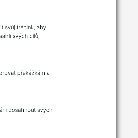
t svůj trénink, aby
áhli svých cílů,
dorovat překážkám a
láni dosáhnout svých