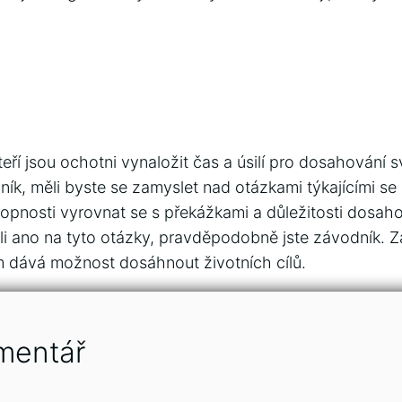
kteří jsou ochotni vynaložit čas a úsilí pro dosahování 
odník, měli byste se zamyslet nad otázkami týkajícími se 
hopnosti vyrovnat se s překážkami a důležitosti dosaho
i ano na tyto otázky, pravděpodobně jste závodník. 
m dává možnost dosáhnout životních cílů.
mentář