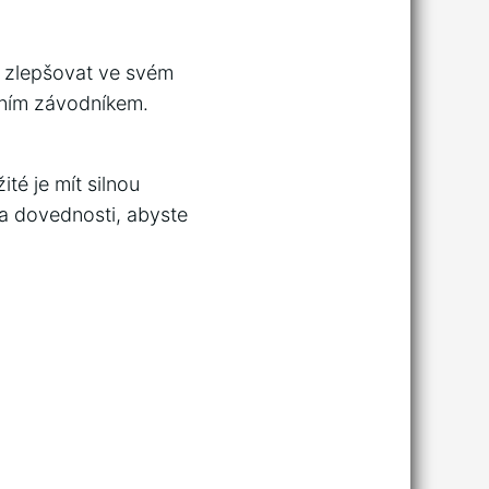
it zlepšovat ve svém
álním závodníkem.
té je mít silnou
 a dovednosti, abyste