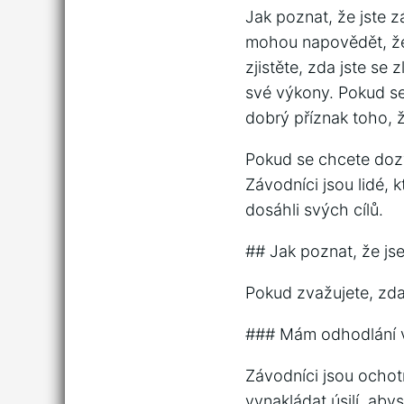
Jak poznat, že jste 
mohou napovědět, že 
zjistěte, zda jste se
své výkony. Pokud se 
dobrý příznak toho, ž
Pokud se chcete dozvě
Závodníci jsou lidé, 
dosáhli svých cílů.
## Jak poznat, že js
Pokud zvažujete, zda 
### Mám odhodlání vy
Závodníci jsou ochotn
vynakládat úsilí, aby