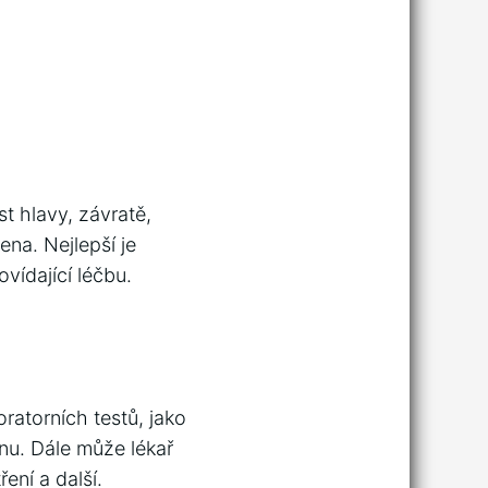
t hlavy, závratě,
na. Nejlepší je
ovídající léčbu.
atorních testů, jako
nenu. Dále může lékař
ení a další.