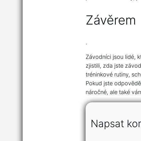
Závěrem
.
Závodníci jsou lidé, 
zjistili, zda jste záv
tréninkové rutiny, sc
Pokud jste odpověděl
náročné, ale také vá
Napsat ko