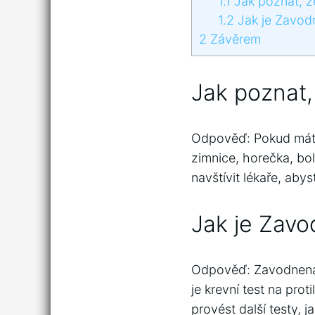
1.1
Jak poznat, 
1.2
Jak je Zavod
2
Závěrem
Jak poznat
Odpověď: Pokud máte 
zimnice, horečka, bo
navštívit lékaře, abys
Jak je Zav
Odpověď: Zavodnena j
je krevní test na prot
provést další testy, j