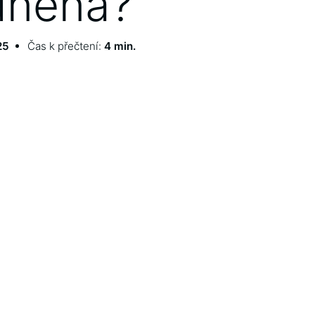
dnena?
25
Čas k přečtení:
4 min.