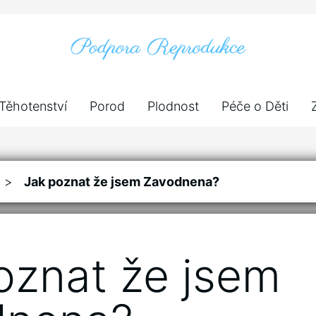
Těhotenství
Porod
Plodnost
Péče o Děti
>
Jak poznat že jsem Zavodnena?
oznat že jsem