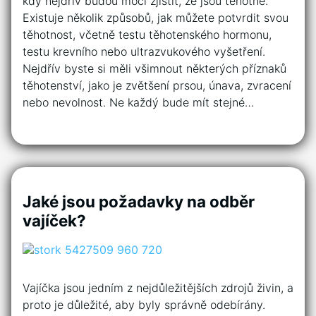
kdy nejdřív budou moci zjistit, že jsou těhotné.
Existuje několik způsobů, jak můžete potvrdit svou
těhotnost, včetně testu těhotenského hormonu,
testu krevního nebo ultrazvukového vyšetření.
Nejdřív byste si měli všimnout některých příznaků
těhotenství, jako je zvětšení prsou, únava, zvracení
nebo nevolnost. Ne každý bude mít stejné…
Jaké jsou požadavky na odběr
vajíček?
Vajíčka jsou jedním z nejdůležitějších zdrojů živin, a
proto je důležité, aby byly správně odebírány.