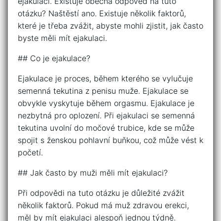
ejakulaci. Existuje obecná odpověď na tuto
otázku? Naštěstí ano. Existuje několik faktorů,
které je třeba zvážit, abyste mohli zjistit, jak často
byste měli mít ejakulaci.
## Co je ejakulace?
Ejakulace je proces, během kterého se vylučuje
semenná tekutina z penisu muže. Ejakulace se
obvykle vyskytuje během orgasmu. Ejakulace je
nezbytná pro oplození. Při ejakulaci se semenná
tekutina uvolní do močové trubice, kde se může
spojit s ženskou pohlavní buňkou, což může vést k
početí.
## Jak často by muži měli mít ejakulaci?
Při odpovědi na tuto otázku je důležité zvážit
několik faktorů. Pokud má muž zdravou erekci,
měl by mít ejakulaci alespoň jednou týdně.